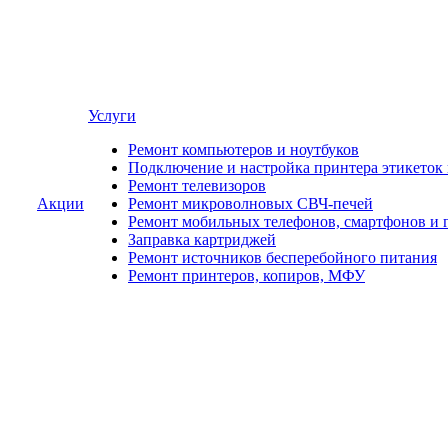
Услуги
Ремонт компьютеров и ноутбуков
Подключение и настройка принтера этикеток
Ремонт телевизоров
Акции
Ремонт микроволновых СВЧ-печей
Ремонт мобильных телефонов, смартфонов и 
Заправка картриджей
Ремонт источников бесперебойного питания
Ремонт принтеров, копиров, МФУ