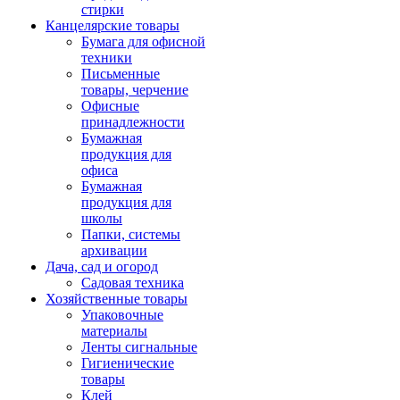
стирки
Канцелярские товары
Бумага для офисной
техники
Письменные
товары, черчение
Офисные
принадлежности
Бумажная
продукция для
офиса
Бумажная
продукция для
школы
Папки, системы
архивации
Дача, сад и огород
Садовая техника
Хозяйственные товары
Упаковочные
материалы
Ленты сигнальные
Гигиенические
товары
Клей