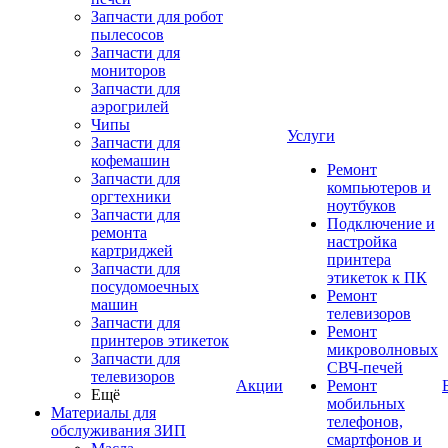
Запчасти для робот
пылесосов
Запчасти для
мониторов
Запчасти для
аэрогрилей
Чипы
Услуги
Запчасти для
кофемашин
Ремонт
Запчасти для
компьютеров и
оргтехники
ноутбуков
Запчасти для
Подключение и
ремонта
настройка
картриджей
принтера
Запчасти для
этикеток к ПК
посудомоечных
Ремонт
машин
телевизоров
Запчасти для
Ремонт
принтеров этикеток
микроволновых
Запчасти для
СВЧ-печей
телевизоров
Акции
Ремонт
Ещё
мобильных
Материалы для
телефонов,
обслуживания ЗИП
смартфонов и