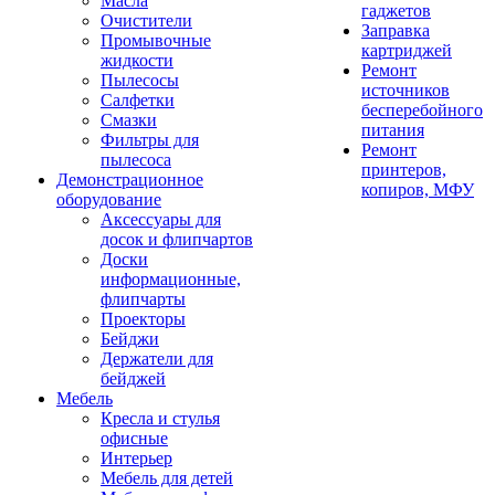
Масла
гаджетов
Очистители
Заправка
Промывочные
картриджей
жидкости
Ремонт
Пылесосы
источников
Салфетки
бесперебойного
Смазки
питания
Фильтры для
Ремонт
пылесоса
принтеров,
Демонстрационное
копиров, МФУ
оборудование
Аксессуары для
досок и флипчартов
Доски
информационные,
флипчарты
Проекторы
Бейджи
Держатели для
бейджей
Мебель
Кресла и стулья
офисные
Интерьер
Мебель для детей