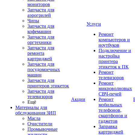
мониторов
Запчасти для
аэрогрилей
Чипы
Услуги
Запчасти для
кофемашин
Ремонт
Запчасти для
компьютеров и
оргтехники
ноутбуков
Запчасти для
Подключение и
ремонта
настройка
картриджей
принтера
Запчасти для
этикеток к ПК
посудомоечных
Ремонт
машин
телевизоров
Запчасти для
Ремонт
принтеров этикеток
микроволновых
Запчасти для
СВЧ-печей
телевизоров
Акции
Ремонт
Ещё
мобильных
Материалы для
телефонов,
обслуживания ЗИП
смартфонов и
Масла
гаджетов
Очистители
Заправка
Промывочные
картриджей
жидкости