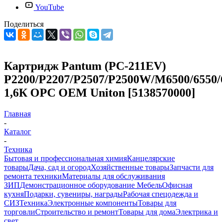
YouTube
Поделиться
Картридж Pantum (PC-211EV)
P2200/P2207/P2507/P2500W/M6500/6550/
1,6К OPC OEM Uniton [5138570000]
Главная
-
Каталог
-
Техника
Бытовая и профессиональная химия
Канцелярские
товары
Дача, сад и огород
Хозяйственные товары
Запчасти для
ремонта техники
Материалы для обслуживания
ЗИП
Демонстрационное оборудование
Мебель
Офисная
кухня
Подарки, сувениры, награды
Рабочая спецодежда и
СИЗ
Техника
Электронные компоненты
Товары для
торговли
Строительство и ремонт
Товары для дома
Электрика и
свет