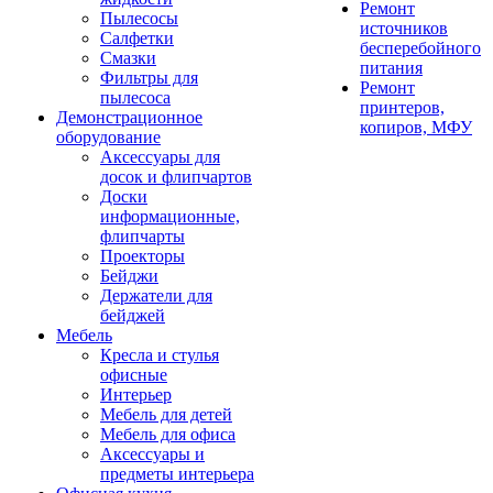
Ремонт
Пылесосы
источников
Салфетки
бесперебойного
Смазки
питания
Фильтры для
Ремонт
пылесоса
принтеров,
Демонстрационное
копиров, МФУ
оборудование
Аксессуары для
досок и флипчартов
Доски
информационные,
флипчарты
Проекторы
Бейджи
Держатели для
бейджей
Мебель
Кресла и стулья
офисные
Интерьер
Мебель для детей
Мебель для офиса
Аксессуары и
предметы интерьера