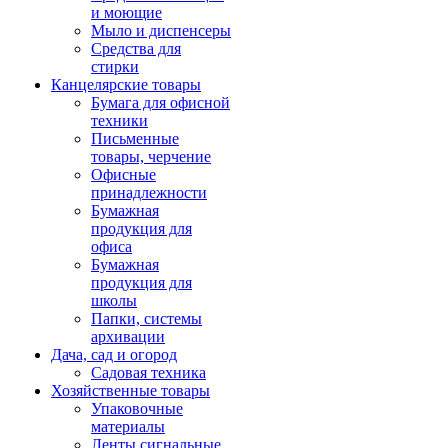
и моющие
Мыло и диспенсеры
Средства для
стирки
Канцелярские товары
Бумага для офисной
техники
Письменные
товары, черчение
Офисные
принадлежности
Бумажная
продукция для
офиса
Бумажная
продукция для
школы
Папки, системы
архивации
Дача, сад и огород
Садовая техника
Хозяйственные товары
Упаковочные
материалы
Ленты сигнальные