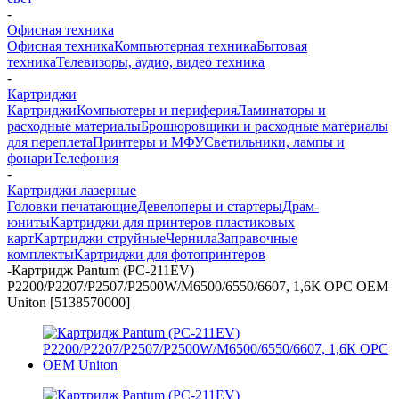
-
Офисная техника
Офисная техника
Компьютерная техника
Бытовая
техника
Телевизоры, аудио, видео техника
-
Картриджи
Картриджи
Компьютеры и периферия
Ламинаторы и
расходные материалы
Брошюровщики и расходные материалы
для переплета
Принтеры и МФУ
Светильники, лампы и
фонари
Телефония
-
Картриджи лазерные
Головки печатающие
Девелоперы и стартеры
Драм-
юниты
Картриджи для принтеров пластиковых
карт
Картриджи струйные
Чернила
Заправочные
комплекты
Картриджи для фотопринтеров
-
Картридж Pantum (PC-211EV)
P2200/P2207/P2507/P2500W/M6500/6550/6607, 1,6К OPC OEM
Uniton [5138570000]