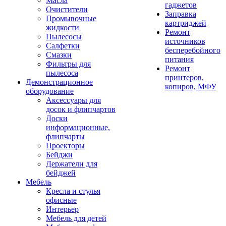
Масла
гаджетов
Очистители
Заправка
Промывочные
картриджей
жидкости
Ремонт
Пылесосы
источников
Салфетки
бесперебойного
Смазки
питания
Фильтры для
Ремонт
пылесоса
принтеров,
Демонстрационное
копиров, МФУ
оборудование
Аксессуары для
досок и флипчартов
Доски
информационные,
флипчарты
Проекторы
Бейджи
Держатели для
бейджей
Мебель
Кресла и стулья
офисные
Интерьер
Мебель для детей