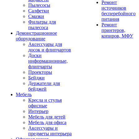
Ремонт
Пылесосы
источников
Салфетки
бесперебойного
Смазки
питания
Фильтры для
Ремонт
пылесоса
принтеров,
Демонстрационное
копиров, МФУ
оборудование
Аксессуары для
досок и флипчартов
Доски
информационные,
флипчарты
Проекторы
Бейджи
Держатели для
бейджей
Мебель
Кресла и стулья
офисные
Интерьер
Мебель для детей
Мебель для офиса
Аксессуары и
предметы интерьера