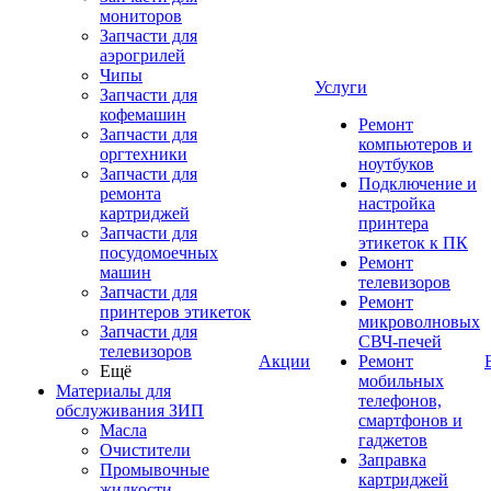
мониторов
Запчасти для
аэрогрилей
Чипы
Услуги
Запчасти для
кофемашин
Ремонт
Запчасти для
компьютеров и
оргтехники
ноутбуков
Запчасти для
Подключение и
ремонта
настройка
картриджей
принтера
Запчасти для
этикеток к ПК
посудомоечных
Ремонт
машин
телевизоров
Запчасти для
Ремонт
принтеров этикеток
микроволновых
Запчасти для
СВЧ-печей
телевизоров
Акции
Ремонт
Ещё
мобильных
Материалы для
телефонов,
обслуживания ЗИП
смартфонов и
Масла
гаджетов
Очистители
Заправка
Промывочные
картриджей
жидкости