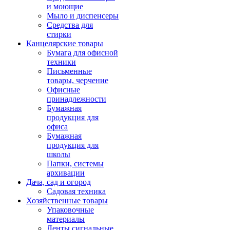
и моющие
Мыло и диспенсеры
Средства для
стирки
Канцелярские товары
Бумага для офисной
техники
Письменные
товары, черчение
Офисные
принадлежности
Бумажная
продукция для
офиса
Бумажная
продукция для
школы
Папки, системы
архивации
Дача, сад и огород
Садовая техника
Хозяйственные товары
Упаковочные
материалы
Ленты сигнальные