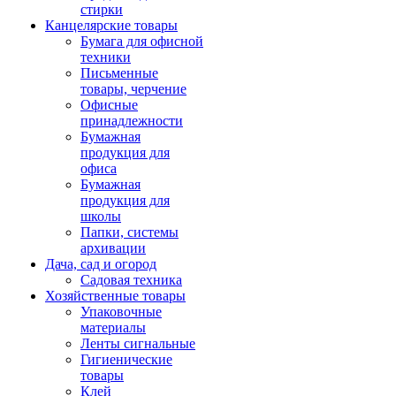
стирки
Канцелярские товары
Бумага для офисной
техники
Письменные
товары, черчение
Офисные
принадлежности
Бумажная
продукция для
офиса
Бумажная
продукция для
школы
Папки, системы
архивации
Дача, сад и огород
Садовая техника
Хозяйственные товары
Упаковочные
материалы
Ленты сигнальные
Гигиенические
товары
Клей