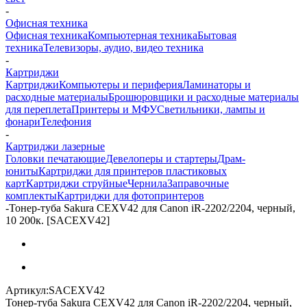
-
Офисная техника
Офисная техника
Компьютерная техника
Бытовая
техника
Телевизоры, аудио, видео техника
-
Картриджи
Картриджи
Компьютеры и периферия
Ламинаторы и
расходные материалы
Брошюровщики и расходные материалы
для переплета
Принтеры и МФУ
Светильники, лампы и
фонари
Телефония
-
Картриджи лазерные
Головки печатающие
Девелоперы и стартеры
Драм-
юниты
Картриджи для принтеров пластиковых
карт
Картриджи струйные
Чернила
Заправочные
комплекты
Картриджи для фотопринтеров
-
Тонер-туба Sakura CEXV42 для Canon iR-2202/2204, черный,
10 200к. [SACEXV42]
Артикул:
SACEXV42
Тонер-туба Sakura CEXV42 для Canon iR-2202/2204, черный,