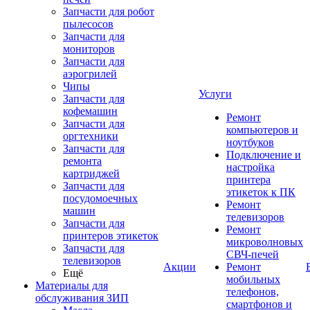
Запчасти для робот
пылесосов
Запчасти для
мониторов
Запчасти для
аэрогрилей
Чипы
Услуги
Запчасти для
кофемашин
Ремонт
Запчасти для
компьютеров и
оргтехники
ноутбуков
Запчасти для
Подключение и
ремонта
настройка
картриджей
принтера
Запчасти для
этикеток к ПК
посудомоечных
Ремонт
машин
телевизоров
Запчасти для
Ремонт
принтеров этикеток
микроволновых
Запчасти для
СВЧ-печей
телевизоров
Акции
Ремонт
Ещё
мобильных
Материалы для
телефонов,
обслуживания ЗИП
смартфонов и