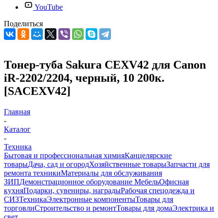
YouTube
Поделиться
Тонер-туба Sakura CEXV42 для Canon
iR-2202/2204, черный, 10 200к.
[SACEXV42]
Главная
-
Каталог
-
Техника
Бытовая и профессиональная химия
Канцелярские
товары
Дача, сад и огород
Хозяйственные товары
Запчасти для
ремонта техники
Материалы для обслуживания
ЗИП
Демонстрационное оборудование
Мебель
Офисная
кухня
Подарки, сувениры, награды
Рабочая спецодежда и
СИЗ
Техника
Электронные компоненты
Товары для
торговли
Строительство и ремонт
Товары для дома
Электрика и
свет