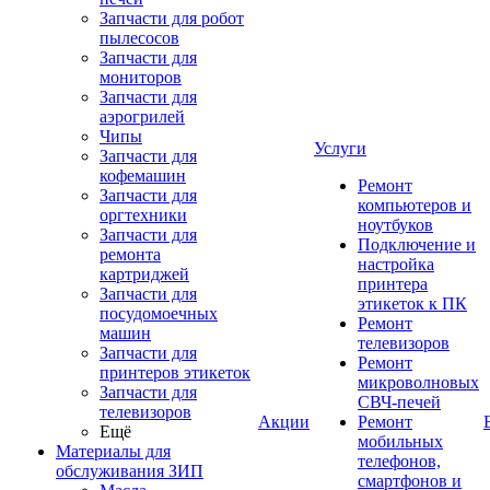
Запчасти для робот
пылесосов
Запчасти для
мониторов
Запчасти для
аэрогрилей
Чипы
Услуги
Запчасти для
кофемашин
Ремонт
Запчасти для
компьютеров и
оргтехники
ноутбуков
Запчасти для
Подключение и
ремонта
настройка
картриджей
принтера
Запчасти для
этикеток к ПК
посудомоечных
Ремонт
машин
телевизоров
Запчасти для
Ремонт
принтеров этикеток
микроволновых
Запчасти для
СВЧ-печей
телевизоров
Акции
Ремонт
Ещё
мобильных
Материалы для
телефонов,
обслуживания ЗИП
смартфонов и