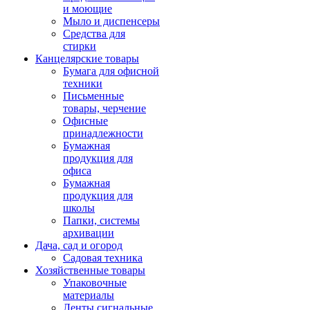
и моющие
Мыло и диспенсеры
Средства для
стирки
Канцелярские товары
Бумага для офисной
техники
Письменные
товары, черчение
Офисные
принадлежности
Бумажная
продукция для
офиса
Бумажная
продукция для
школы
Папки, системы
архивации
Дача, сад и огород
Садовая техника
Хозяйственные товары
Упаковочные
материалы
Ленты сигнальные