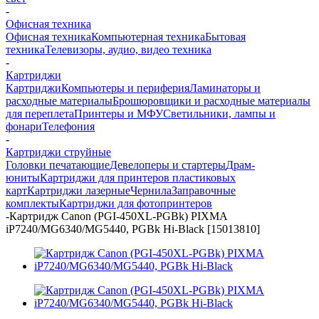
-
Офисная техника
Офисная техника
Компьютерная техника
Бытовая
техника
Телевизоры, аудио, видео техника
-
Картриджи
Картриджи
Компьютеры и периферия
Ламинаторы и
расходные материалы
Брошюровщики и расходные материалы
для переплета
Принтеры и МФУ
Светильники, лампы и
фонари
Телефония
-
Картриджи струйные
Головки печатающие
Девелоперы и стартеры
Драм-
юниты
Картриджи для принтеров пластиковых
карт
Картриджи лазерные
Чернила
Заправочные
комплекты
Картриджи для фотопринтеров
-
Картридж Canon (PGI-450XL-PGBk) PIXMA
iP7240/MG6340/MG5440, PGBk Hi-Black [15013810]