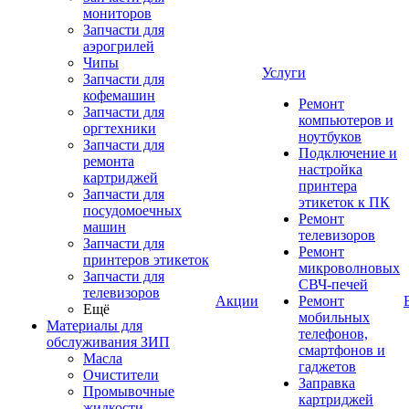
мониторов
Запчасти для
аэрогрилей
Чипы
Услуги
Запчасти для
кофемашин
Ремонт
Запчасти для
компьютеров и
оргтехники
ноутбуков
Запчасти для
Подключение и
ремонта
настройка
картриджей
принтера
Запчасти для
этикеток к ПК
посудомоечных
Ремонт
машин
телевизоров
Запчасти для
Ремонт
принтеров этикеток
микроволновых
Запчасти для
СВЧ-печей
телевизоров
Акции
Ремонт
Ещё
мобильных
Материалы для
телефонов,
обслуживания ЗИП
смартфонов и
Масла
гаджетов
Очистители
Заправка
Промывочные
картриджей
жидкости