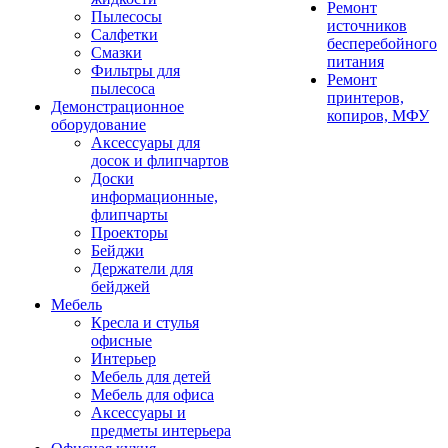
Ремонт
Пылесосы
источников
Салфетки
бесперебойного
Смазки
питания
Фильтры для
Ремонт
пылесоса
принтеров,
Демонстрационное
копиров, МФУ
оборудование
Аксессуары для
досок и флипчартов
Доски
информационные,
флипчарты
Проекторы
Бейджи
Держатели для
бейджей
Мебель
Кресла и стулья
офисные
Интерьер
Мебель для детей
Мебель для офиса
Аксессуары и
предметы интерьера