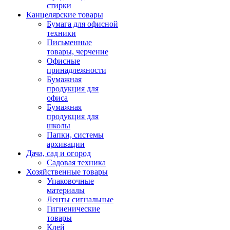
стирки
Канцелярские товары
Бумага для офисной
техники
Письменные
товары, черчение
Офисные
принадлежности
Бумажная
продукция для
офиса
Бумажная
продукция для
школы
Папки, системы
архивации
Дача, сад и огород
Садовая техника
Хозяйственные товары
Упаковочные
материалы
Ленты сигнальные
Гигиенические
товары
Клей