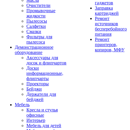
Масла
гаджетов
Очистители
Заправка
Промывочные
картриджей
жидкости
Ремонт
Пылесосы
источников
Салфетки
бесперебойного
Смазки
питания
Фильтры для
Ремонт
пылесоса
принтеров,
Демонстрационное
копиров, МФУ
оборудование
Аксессуары для
досок и флипчартов
Доски
информационные,
флипчарты
Проекторы
Бейджи
Держатели для
бейджей
Мебель
Кресла и стулья
офисные
Интерьер
Мебель для детей