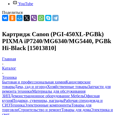
YouTube
Поделиться
Картридж Canon (PGI-450XL-PGBk)
PIXMA iP7240/MG6340/MG5440, PGBk
Hi-Black [15013810]
Главная
-
Каталог
-
Техника
Бытовая и профессиональная химия
Канцелярские
товары
Дача, сад и огород
Хозяйственные товары
Запчасти для
ремонта техники
Материалы для обслуживания
ЗИП
Демонстрационное оборудование
Мебель
Офисная
кухня
Подарки, сувениры, награды
Рабочая спецодежда и
СИЗ
Техника
Электронные компоненты
Товары для
торговли
Строительство и ремонт
Товары для дома
Электрика и
свет