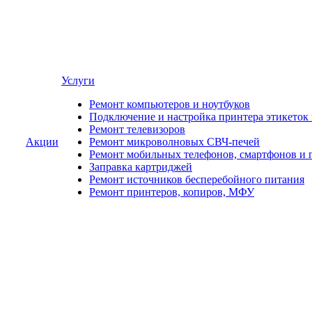
Услуги
Ремонт компьютеров и ноутбуков
Подключение и настройка принтера этикеток
Ремонт телевизоров
Акции
Ремонт микроволновых СВЧ-печей
Ремонт мобильных телефонов, смартфонов и 
Заправка картриджей
Ремонт источников бесперебойного питания
Ремонт принтеров, копиров, МФУ