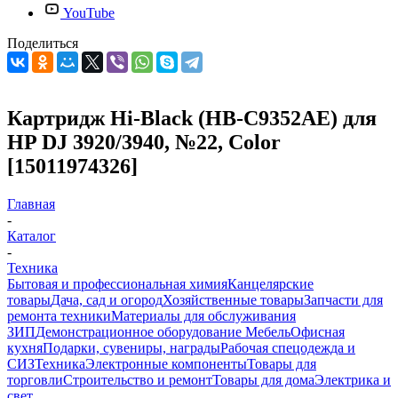
YouTube
Поделиться
Картридж Hi-Black (HB-C9352AE) для
HP DJ 3920/3940, №22, Color
[15011974326]
Главная
-
Каталог
-
Техника
Бытовая и профессиональная химия
Канцелярские
товары
Дача, сад и огород
Хозяйственные товары
Запчасти для
ремонта техники
Материалы для обслуживания
ЗИП
Демонстрационное оборудование
Мебель
Офисная
кухня
Подарки, сувениры, награды
Рабочая спецодежда и
СИЗ
Техника
Электронные компоненты
Товары для
торговли
Строительство и ремонт
Товары для дома
Электрика и
свет