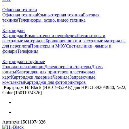
-
Офисная техника
Офисная техника
Компьютерная техника
Бытовая
техника
Телевизоры, аудио, видео техника
-
Картриджи
Картриджи
Компьютеры и периферия
Ламинаторы и
расходные материалы
Брошюровщики и расходные материалы
для переплета
Принтеры и МФУ
Светильники, лампы и
фонари
Телефония
-
Картриджи струйные
Головки печатающие
Девелоперы и стартеры
Драм-
юниты
Картриджи для принтеров пластиковых
карт
Картриджи лазерные
Чернила
Заправочные
комплекты
Картриджи для фотопринтеров
-
Картридж Hi-Black (HB-C9352AE) для HP DJ 3920/3940, №22,
Color [15011974326]
Артикул:
15011974326