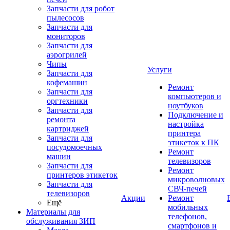
Запчасти для робот
пылесосов
Запчасти для
мониторов
Запчасти для
аэрогрилей
Чипы
Услуги
Запчасти для
кофемашин
Ремонт
Запчасти для
компьютеров и
оргтехники
ноутбуков
Запчасти для
Подключение и
ремонта
настройка
картриджей
принтера
Запчасти для
этикеток к ПК
посудомоечных
Ремонт
машин
телевизоров
Запчасти для
Ремонт
принтеров этикеток
микроволновых
Запчасти для
СВЧ-печей
телевизоров
Акции
Ремонт
Ещё
мобильных
Материалы для
телефонов,
обслуживания ЗИП
смартфонов и