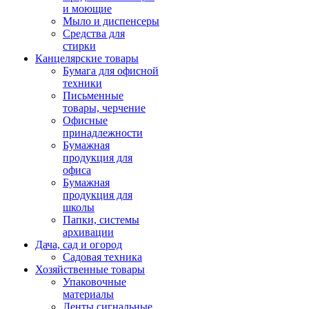
и моющие
Мыло и диспенсеры
Средства для
стирки
Канцелярские товары
Бумага для офисной
техники
Письменные
товары, черчение
Офисные
принадлежности
Бумажная
продукция для
офиса
Бумажная
продукция для
школы
Папки, системы
архивации
Дача, сад и огород
Садовая техника
Хозяйственные товары
Упаковочные
материалы
Ленты сигнальные