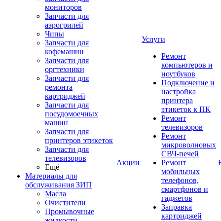
мониторов
Запчасти для
аэрогрилей
Чипы
Услуги
Запчасти для
кофемашин
Ремонт
Запчасти для
компьютеров и
оргтехники
ноутбуков
Запчасти для
Подключение и
ремонта
настройка
картриджей
принтера
Запчасти для
этикеток к ПК
посудомоечных
Ремонт
машин
телевизоров
Запчасти для
Ремонт
принтеров этикеток
микроволновых
Запчасти для
СВЧ-печей
телевизоров
Акции
Ремонт
Ещё
мобильных
Материалы для
телефонов,
обслуживания ЗИП
смартфонов и
Масла
гаджетов
Очистители
Заправка
Промывочные
картриджей
жидкости