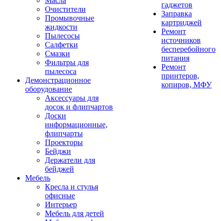
Масла
гаджетов
Очистители
Заправка
Промывочные
картриджей
жидкости
Ремонт
Пылесосы
источников
Салфетки
бесперебойного
Смазки
питания
Фильтры для
Ремонт
пылесоса
принтеров,
Демонстрационное
копиров, МФУ
оборудование
Аксессуары для
досок и флипчартов
Доски
информационные,
флипчарты
Проекторы
Бейджи
Держатели для
бейджей
Мебель
Кресла и стулья
офисные
Интерьер
Мебель для детей