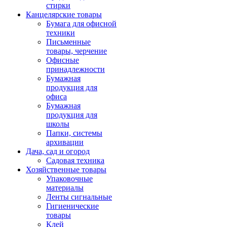
стирки
Канцелярские товары
Бумага для офисной
техники
Письменные
товары, черчение
Офисные
принадлежности
Бумажная
продукция для
офиса
Бумажная
продукция для
школы
Папки, системы
архивации
Дача, сад и огород
Садовая техника
Хозяйственные товары
Упаковочные
материалы
Ленты сигнальные
Гигиенические
товары
Клей