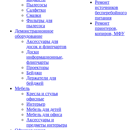
Ремонт
Пылесосы
источников
Салфетки
бесперебойного
Смазки
питания
Фильтры для
Ремонт
пылесоса
принтеров,
Демонстрационное
копиров, МФУ
оборудование
Аксессуары для
досок и флипчартов
Доски
информационные,
флипчарты
Проекторы
Бейджи
Держатели для
бейджей
Мебель
Кресла и стулья
офисные
Интерьер
Мебель для детей
Мебель для офиса
Аксессуары и
предметы интерьера