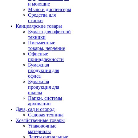
и моющие
Мыло и диспенсеры
Средства для
стирки
Канцелярские товары
Бумага для офисной
техники
Письменные
товары, черчение
Офисные
принадлежности
Бумажная
продукция для
офиса
Бумажная
продукция для
школы
Папки, системы
архивации
Дача, сад и огород
Садовая техника
Хозяйственные товары
Упаковочные
материалы
Ленты сигнальные