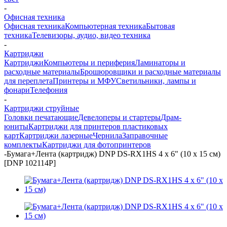
-
Офисная техника
Офисная техника
Компьютерная техника
Бытовая
техника
Телевизоры, аудио, видео техника
-
Картриджи
Картриджи
Компьютеры и периферия
Ламинаторы и
расходные материалы
Брошюровщики и расходные материалы
для переплета
Принтеры и МФУ
Светильники, лампы и
фонари
Телефония
-
Картриджи струйные
Головки печатающие
Девелоперы и стартеры
Драм-
юниты
Картриджи для принтеров пластиковых
карт
Картриджи лазерные
Чернила
Заправочные
комплекты
Картриджи для фотопринтеров
-
Бумага+Лента (картридж) DNP DS-RX1HS 4 x 6" (10 x 15 см)
[DNP 102114P]