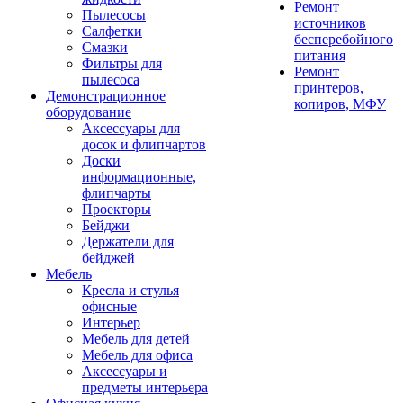
Ремонт
Пылесосы
источников
Салфетки
бесперебойного
Смазки
питания
Фильтры для
Ремонт
пылесоса
принтеров,
Демонстрационное
копиров, МФУ
оборудование
Аксессуары для
досок и флипчартов
Доски
информационные,
флипчарты
Проекторы
Бейджи
Держатели для
бейджей
Мебель
Кресла и стулья
офисные
Интерьер
Мебель для детей
Мебель для офиса
Аксессуары и
предметы интерьера