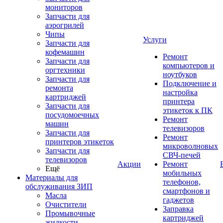
мониторов
Запчасти для
аэрогрилей
Чипы
Услуги
Запчасти для
кофемашин
Ремонт
Запчасти для
компьютеров и
оргтехники
ноутбуков
Запчасти для
Подключение и
ремонта
настройка
картриджей
принтера
Запчасти для
этикеток к ПК
посудомоечных
Ремонт
машин
телевизоров
Запчасти для
Ремонт
принтеров этикеток
микроволновых
Запчасти для
СВЧ-печей
телевизоров
Акции
Ремонт
Ещё
мобильных
Материалы для
телефонов,
обслуживания ЗИП
смартфонов и
Масла
гаджетов
Очистители
Заправка
Промывочные
картриджей
жидкости