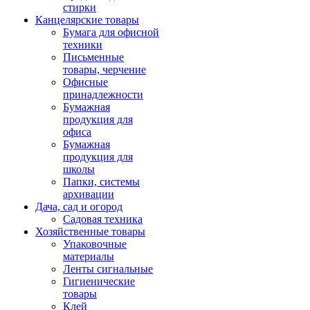
стирки
Канцелярские товары
Бумага для офисной
техники
Письменные
товары, черчение
Офисные
принадлежности
Бумажная
продукция для
офиса
Бумажная
продукция для
школы
Папки, системы
архивации
Дача, сад и огород
Садовая техника
Хозяйственные товары
Упаковочные
материалы
Ленты сигнальные
Гигиенические
товары
Клей