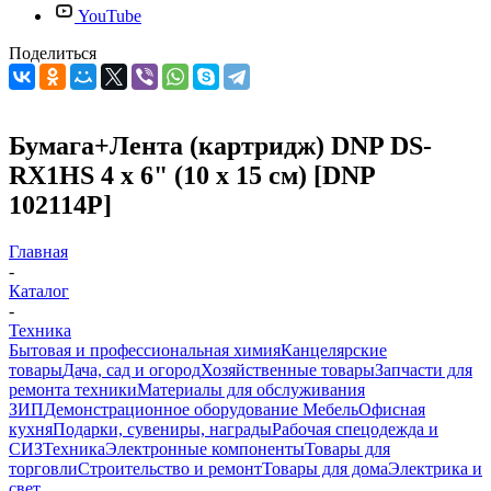
YouTube
Поделиться
Бумага+Лента (картридж) DNP DS-
RX1HS 4 x 6" (10 x 15 см) [DNP
102114P]
Главная
-
Каталог
-
Техника
Бытовая и профессиональная химия
Канцелярские
товары
Дача, сад и огород
Хозяйственные товары
Запчасти для
ремонта техники
Материалы для обслуживания
ЗИП
Демонстрационное оборудование
Мебель
Офисная
кухня
Подарки, сувениры, награды
Рабочая спецодежда и
СИЗ
Техника
Электронные компоненты
Товары для
торговли
Строительство и ремонт
Товары для дома
Электрика и
свет