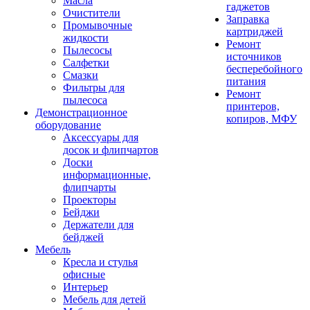
Масла
гаджетов
Очистители
Заправка
Промывочные
картриджей
жидкости
Ремонт
Пылесосы
источников
Салфетки
бесперебойного
Смазки
питания
Фильтры для
Ремонт
пылесоса
принтеров,
Демонстрационное
копиров, МФУ
оборудование
Аксессуары для
досок и флипчартов
Доски
информационные,
флипчарты
Проекторы
Бейджи
Держатели для
бейджей
Мебель
Кресла и стулья
офисные
Интерьер
Мебель для детей