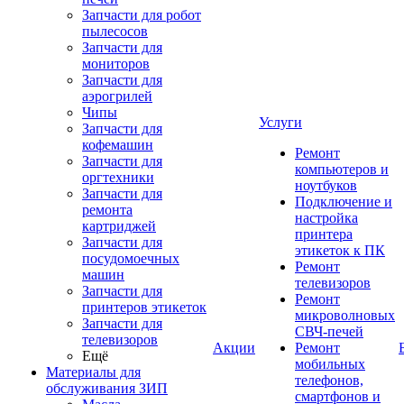
Запчасти для робот
пылесосов
Запчасти для
мониторов
Запчасти для
аэрогрилей
Чипы
Услуги
Запчасти для
кофемашин
Ремонт
Запчасти для
компьютеров и
оргтехники
ноутбуков
Запчасти для
Подключение и
ремонта
настройка
картриджей
принтера
Запчасти для
этикеток к ПК
посудомоечных
Ремонт
машин
телевизоров
Запчасти для
Ремонт
принтеров этикеток
микроволновых
Запчасти для
СВЧ-печей
телевизоров
Акции
Ремонт
Ещё
мобильных
Материалы для
телефонов,
обслуживания ЗИП
смартфонов и