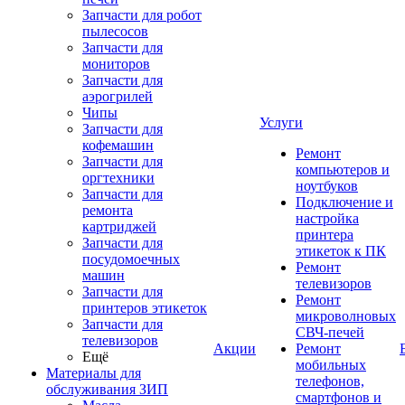
Запчасти для робот
пылесосов
Запчасти для
мониторов
Запчасти для
аэрогрилей
Чипы
Услуги
Запчасти для
кофемашин
Ремонт
Запчасти для
компьютеров и
оргтехники
ноутбуков
Запчасти для
Подключение и
ремонта
настройка
картриджей
принтера
Запчасти для
этикеток к ПК
посудомоечных
Ремонт
машин
телевизоров
Запчасти для
Ремонт
принтеров этикеток
микроволновых
Запчасти для
СВЧ-печей
телевизоров
Акции
Ремонт
Ещё
мобильных
Материалы для
телефонов,
обслуживания ЗИП
смартфонов и