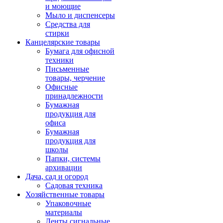
и моющие
Мыло и диспенсеры
Средства для
стирки
Канцелярские товары
Бумага для офисной
техники
Письменные
товары, черчение
Офисные
принадлежности
Бумажная
продукция для
офиса
Бумажная
продукция для
школы
Папки, системы
архивации
Дача, сад и огород
Садовая техника
Хозяйственные товары
Упаковочные
материалы
Ленты сигнальные