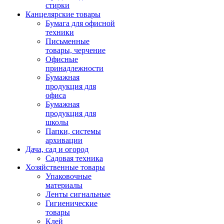
стирки
Канцелярские товары
Бумага для офисной
техники
Письменные
товары, черчение
Офисные
принадлежности
Бумажная
продукция для
офиса
Бумажная
продукция для
школы
Папки, системы
архивации
Дача, сад и огород
Садовая техника
Хозяйственные товары
Упаковочные
материалы
Ленты сигнальные
Гигиенические
товары
Клей