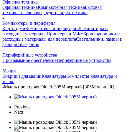
Офисная техника
Офисная техника
Компьютерная техника
Бытовая
техника
Телевизоры, аудио, видео техника
-
Компьютеры и периферия
Картриджи
Компьютеры и периферия
Ламинаторы и
расходные материалы
Принтеры и МФУ
Брошюровщики и
расходные материалы для переплета
Светильники, лампы и
фонари
Телефония
-
Периферийные устройства
Программное обеспечение
Периферийные устройства
-
Мыши
Коврики для мыши
Клавиатуры
Комплекты клавиатура и
мышь
-
Мышь проводная Oklick 305M черный [305M черный]
Previous
Next