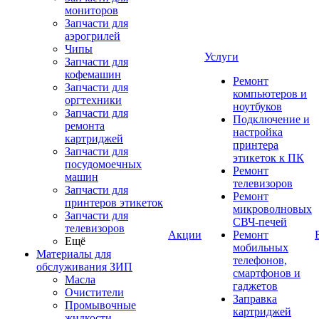
мониторов
Запчасти для
аэрогрилей
Чипы
Услуги
Запчасти для
кофемашин
Ремонт
Запчасти для
компьютеров и
оргтехники
ноутбуков
Запчасти для
Подключение и
ремонта
настройка
картриджей
принтера
Запчасти для
этикеток к ПК
посудомоечных
Ремонт
машин
телевизоров
Запчасти для
Ремонт
принтеров этикеток
микроволновых
Запчасти для
СВЧ-печей
телевизоров
Акции
Ремонт
Ещё
мобильных
Материалы для
телефонов,
обслуживания ЗИП
смартфонов и
Масла
гаджетов
Очистители
Заправка
Промывочные
картриджей
жидкости