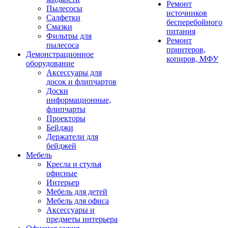
Ремонт
Пылесосы
источников
Салфетки
бесперебойного
Смазки
питания
Фильтры для
Ремонт
пылесоса
принтеров,
Демонстрационное
копиров, МФУ
оборудование
Аксессуары для
досок и флипчартов
Доски
информационные,
флипчарты
Проекторы
Бейджи
Держатели для
бейджей
Мебель
Кресла и стулья
офисные
Интерьер
Мебель для детей
Мебель для офиса
Аксессуары и
предметы интерьера