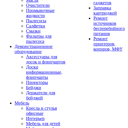
Масла
гаджетов
Очистители
Заправка
Промывочные
картриджей
жидкости
Ремонт
Пылесосы
источников
Салфетки
бесперебойного
Смазки
питания
Фильтры для
Ремонт
пылесоса
принтеров,
Демонстрационное
копиров, МФУ
оборудование
Аксессуары для
досок и флипчартов
Доски
информационные,
флипчарты
Проекторы
Бейджи
Держатели для
бейджей
Мебель
Кресла и стулья
офисные
Интерьер
Мебель для детей