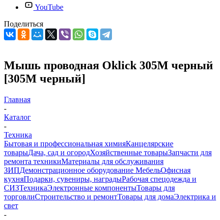
YouTube
Поделиться
Мышь проводная Oklick 305M черный
[305M черный]
Главная
-
Каталог
-
Техника
Бытовая и профессиональная химия
Канцелярские
товары
Дача, сад и огород
Хозяйственные товары
Запчасти для
ремонта техники
Материалы для обслуживания
ЗИП
Демонстрационное оборудование
Мебель
Офисная
кухня
Подарки, сувениры, награды
Рабочая спецодежда и
СИЗ
Техника
Электронные компоненты
Товары для
торговли
Строительство и ремонт
Товары для дома
Электрика и
свет
-