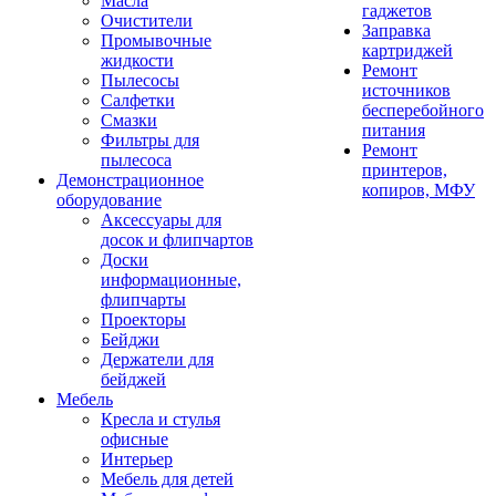
Масла
гаджетов
Очистители
Заправка
Промывочные
картриджей
жидкости
Ремонт
Пылесосы
источников
Салфетки
бесперебойного
Смазки
питания
Фильтры для
Ремонт
пылесоса
принтеров,
Демонстрационное
копиров, МФУ
оборудование
Аксессуары для
досок и флипчартов
Доски
информационные,
флипчарты
Проекторы
Бейджи
Держатели для
бейджей
Мебель
Кресла и стулья
офисные
Интерьер
Мебель для детей