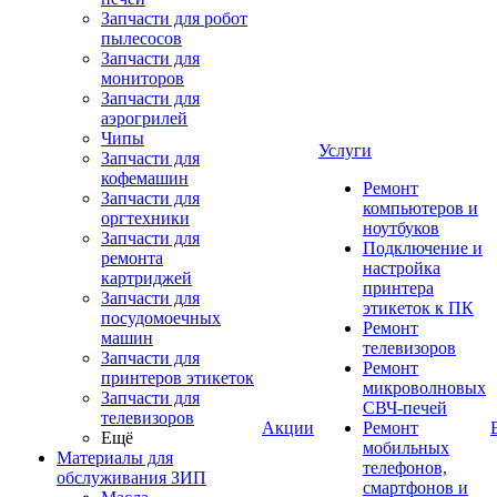
Запчасти для робот
пылесосов
Запчасти для
мониторов
Запчасти для
аэрогрилей
Чипы
Услуги
Запчасти для
кофемашин
Ремонт
Запчасти для
компьютеров и
оргтехники
ноутбуков
Запчасти для
Подключение и
ремонта
настройка
картриджей
принтера
Запчасти для
этикеток к ПК
посудомоечных
Ремонт
машин
телевизоров
Запчасти для
Ремонт
принтеров этикеток
микроволновых
Запчасти для
СВЧ-печей
телевизоров
Акции
Ремонт
Ещё
мобильных
Материалы для
телефонов,
обслуживания ЗИП
смартфонов и