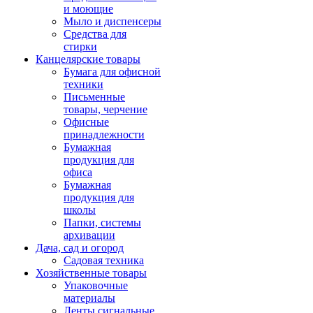
и моющие
Мыло и диспенсеры
Средства для
стирки
Канцелярские товары
Бумага для офисной
техники
Письменные
товары, черчение
Офисные
принадлежности
Бумажная
продукция для
офиса
Бумажная
продукция для
школы
Папки, системы
архивации
Дача, сад и огород
Садовая техника
Хозяйственные товары
Упаковочные
материалы
Ленты сигнальные