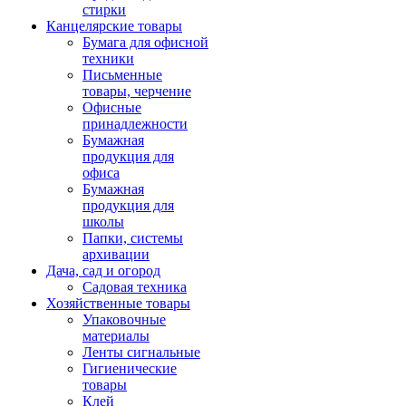
стирки
Канцелярские товары
Бумага для офисной
техники
Письменные
товары, черчение
Офисные
принадлежности
Бумажная
продукция для
офиса
Бумажная
продукция для
школы
Папки, системы
архивации
Дача, сад и огород
Садовая техника
Хозяйственные товары
Упаковочные
материалы
Ленты сигнальные
Гигиенические
товары
Клей