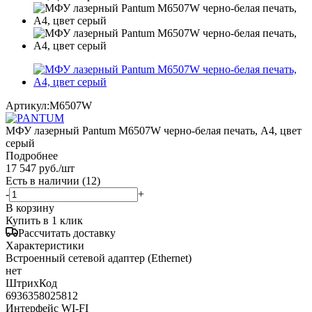
Артикул:
M6507W
МФУ лазерный Pantum M6507W черно-белая печать, A4, цвет
серый
Подробнее
17 547
руб.
/шт
Есть в наличии
(12)
-
+
В корзину
Купить в 1 клик
Рассчитать доставку
Характеристики
Встроенный сетевой адаптер (Ethernet)
нет
ШтрихКод
6936358025812
Интерфейс WI-FI