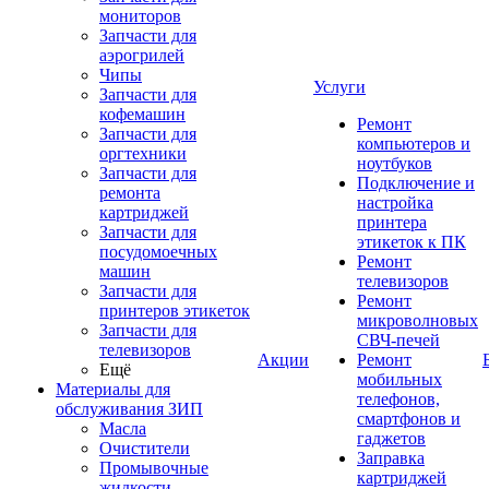
мониторов
Запчасти для
аэрогрилей
Чипы
Услуги
Запчасти для
кофемашин
Ремонт
Запчасти для
компьютеров и
оргтехники
ноутбуков
Запчасти для
Подключение и
ремонта
настройка
картриджей
принтера
Запчасти для
этикеток к ПК
посудомоечных
Ремонт
машин
телевизоров
Запчасти для
Ремонт
принтеров этикеток
микроволновых
Запчасти для
СВЧ-печей
телевизоров
Акции
Ремонт
Ещё
мобильных
Материалы для
телефонов,
обслуживания ЗИП
смартфонов и
Масла
гаджетов
Очистители
Заправка
Промывочные
картриджей
жидкости