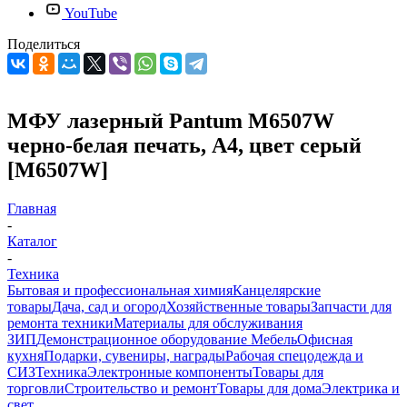
YouTube
Поделиться
МФУ лазерный Pantum M6507W
черно-белая печать, A4, цвет серый
[M6507W]
Главная
-
Каталог
-
Техника
Бытовая и профессиональная химия
Канцелярские
товары
Дача, сад и огород
Хозяйственные товары
Запчасти для
ремонта техники
Материалы для обслуживания
ЗИП
Демонстрационное оборудование
Мебель
Офисная
кухня
Подарки, сувениры, награды
Рабочая спецодежда и
СИЗ
Техника
Электронные компоненты
Товары для
торговли
Строительство и ремонт
Товары для дома
Электрика и
свет