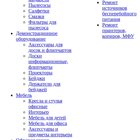
Ремонт
Пылесосы
источников
Салфетки
бесперебойного
Смазки
питания
Фильтры для
Ремонт
пылесоса
принтеров,
Демонстрационное
копиров, МФУ
оборудование
Аксессуары для
досок и флипчартов
Доски
информационные,
флипчарты
Проекторы
Бейджи
Держатели для
бейджей
Мебель
Кресла и стулья
офисные
Интерьер
Мебель для детей
Мебель для офиса
Аксессуары и
предметы интерьера