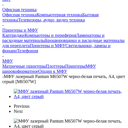
-
Офисная техника
Офисная техника
Компьютерная техника
Бытовая
техника
Телевизоры, аудио, видео техника
-
Принтеры и МФУ
Картриджи
Компьютеры и периферия
Ламинаторы и
расходные материалы
Брошюровщики и расходные материалы
для переплета
Принтеры и МФУ
Светильники, лампы и
фонари
Телефония
-
МФУ
Матричные принтеры
Плоттеры
Принтеры
МФУ
широкоформатное
Опции к МФУ
-
МФУ лазерный Pantum M6507W черно-белая печать, A4, цвет
серый [M6507W]
Previous
Next