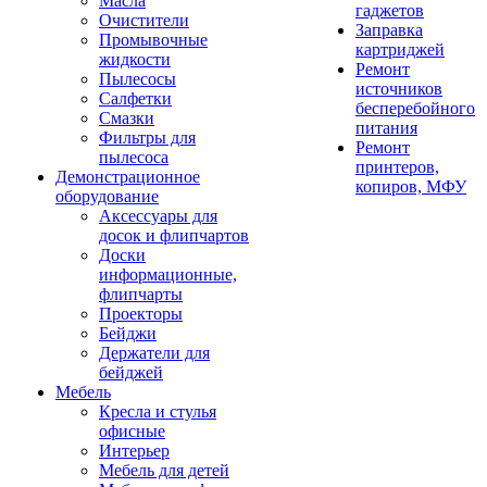
Масла
гаджетов
Очистители
Заправка
Промывочные
картриджей
жидкости
Ремонт
Пылесосы
источников
Салфетки
бесперебойного
Смазки
питания
Фильтры для
Ремонт
пылесоса
принтеров,
Демонстрационное
копиров, МФУ
оборудование
Аксессуары для
досок и флипчартов
Доски
информационные,
флипчарты
Проекторы
Бейджи
Держатели для
бейджей
Мебель
Кресла и стулья
офисные
Интерьер
Мебель для детей