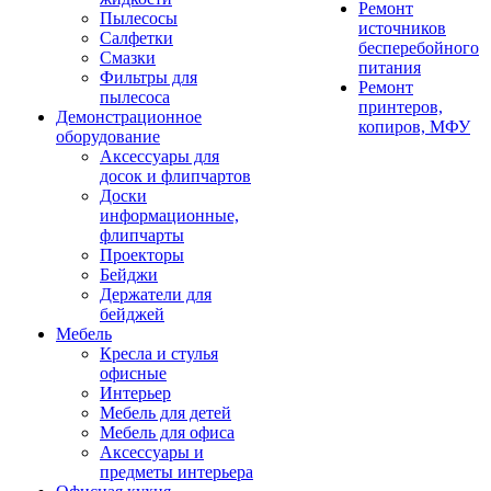
Ремонт
Пылесосы
источников
Салфетки
бесперебойного
Смазки
питания
Фильтры для
Ремонт
пылесоса
принтеров,
Демонстрационное
копиров, МФУ
оборудование
Аксессуары для
досок и флипчартов
Доски
информационные,
флипчарты
Проекторы
Бейджи
Держатели для
бейджей
Мебель
Кресла и стулья
офисные
Интерьер
Мебель для детей
Мебель для офиса
Аксессуары и
предметы интерьера