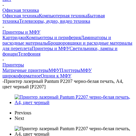
-
Офисная техника
Офисная техника
Компьютерная техника
Бытовая
техника
Телевизоры, аудио, видео техника
-
Принтеры и МФУ
Картриджи
Компьютеры и периферия
Ламинаторы и
расходные материалы
Брошюровщики и расходные материалы
для переплета
Принтеры и МФУ
Светильники, лампы и
фонари
Телефония
-
Принтеры
Матричные принтеры
МФУ
Плоттеры
МФУ
широкоформатное
Опции к МФУ
-
Принтер лазерный Pantum P2207 черно-белая печать, A4,
цвет черный [P2207]
Previous
Next