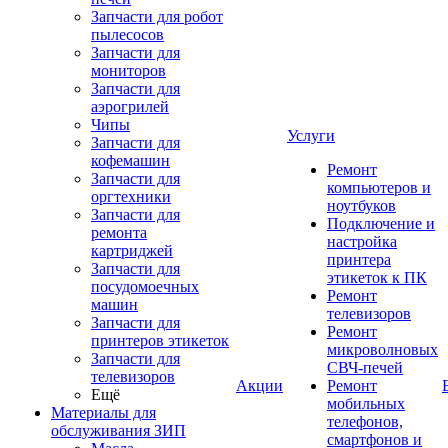
Запчасти для робот
пылесосов
Запчасти для
мониторов
Запчасти для
аэрогрилей
Чипы
Услуги
Запчасти для
кофемашин
Ремонт
Запчасти для
компьютеров и
оргтехники
ноутбуков
Запчасти для
Подключение и
ремонта
настройка
картриджей
принтера
Запчасти для
этикеток к ПК
посудомоечных
Ремонт
машин
телевизоров
Запчасти для
Ремонт
принтеров этикеток
микроволновых
Запчасти для
СВЧ-печей
телевизоров
Акции
Ремонт
Ещё
мобильных
Материалы для
телефонов,
обслуживания ЗИП
смартфонов и