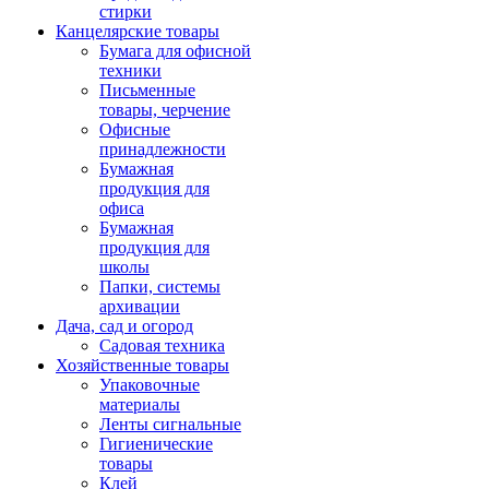
стирки
Канцелярские товары
Бумага для офисной
техники
Письменные
товары, черчение
Офисные
принадлежности
Бумажная
продукция для
офиса
Бумажная
продукция для
школы
Папки, системы
архивации
Дача, сад и огород
Садовая техника
Хозяйственные товары
Упаковочные
материалы
Ленты сигнальные
Гигиенические
товары
Клей