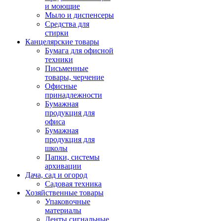
и моющие
Мыло и диспенсеры
Средства для
стирки
Канцелярские товары
Бумага для офисной
техники
Письменные
товары, черчение
Офисные
принадлежности
Бумажная
продукция для
офиса
Бумажная
продукция для
школы
Папки, системы
архивации
Дача, сад и огород
Садовая техника
Хозяйственные товары
Упаковочные
материалы
Ленты сигнальные