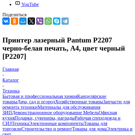
YouTube
Поделиться
Принтер лазерный Pantum P2207
черно-белая печать, A4, цвет черный
[P2207]
Главная
-
Каталог
-
Техника
Бытовая и профессиональная химия
Канцелярские
товары
Дача, сад и огород
Хозяйственные товары
Запчасти для
ремонта техники
Материалы для обслуживания
ЗИП
Демонстрационное оборудование
Мебель
Офисная
кухня
Подарки, сувениры, награды
Рабочая спецодежда и
СИЗ
Техника
Электронные компоненты
Товары для
торговли
Строительство и ремонт
Товары для дома
Электрика и
свет