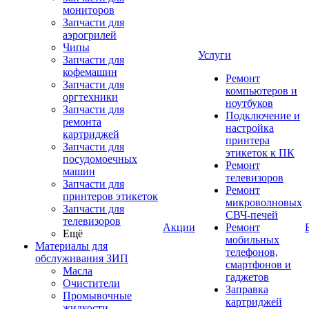
мониторов
Запчасти для
аэрогрилей
Чипы
Услуги
Запчасти для
кофемашин
Ремонт
Запчасти для
компьютеров и
оргтехники
ноутбуков
Запчасти для
Подключение и
ремонта
настройка
картриджей
принтера
Запчасти для
этикеток к ПК
посудомоечных
Ремонт
машин
телевизоров
Запчасти для
Ремонт
принтеров этикеток
микроволновых
Запчасти для
СВЧ-печей
телевизоров
Акции
Ремонт
Ещё
мобильных
Материалы для
телефонов,
обслуживания ЗИП
смартфонов и
Масла
гаджетов
Очистители
Заправка
Промывочные
картриджей
жидкости