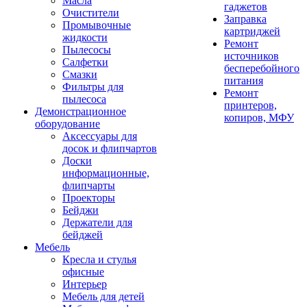
Масла
гаджетов
Очистители
Заправка
Промывочные
картриджей
жидкости
Ремонт
Пылесосы
источников
Салфетки
бесперебойного
Смазки
питания
Фильтры для
Ремонт
пылесоса
принтеров,
Демонстрационное
копиров, МФУ
оборудование
Аксессуары для
досок и флипчартов
Доски
информационные,
флипчарты
Проекторы
Бейджи
Держатели для
бейджей
Мебель
Кресла и стулья
офисные
Интерьер
Мебель для детей