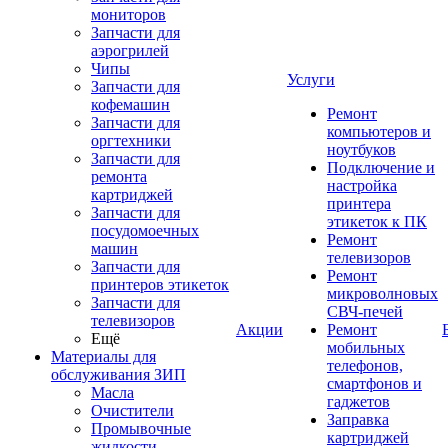
мониторов
Запчасти для
аэрогрилей
Чипы
Услуги
Запчасти для
кофемашин
Ремонт
Запчасти для
компьютеров и
оргтехники
ноутбуков
Запчасти для
Подключение и
ремонта
настройка
картриджей
принтера
Запчасти для
этикеток к ПК
посудомоечных
Ремонт
машин
телевизоров
Запчасти для
Ремонт
принтеров этикеток
микроволновых
Запчасти для
СВЧ-печей
телевизоров
Акции
Ремонт
Ещё
мобильных
Материалы для
телефонов,
обслуживания ЗИП
смартфонов и
Масла
гаджетов
Очистители
Заправка
Промывочные
картриджей
жидкости