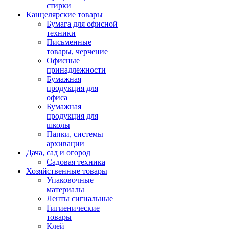
стирки
Канцелярские товары
Бумага для офисной
техники
Письменные
товары, черчение
Офисные
принадлежности
Бумажная
продукция для
офиса
Бумажная
продукция для
школы
Папки, системы
архивации
Дача, сад и огород
Садовая техника
Хозяйственные товары
Упаковочные
материалы
Ленты сигнальные
Гигиенические
товары
Клей