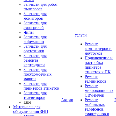
Запчасти для робот
пылесосов
Запчасти для
мониторов
Запчасти для
аэрогрилей
Чипы
Услуги
Запчасти для
кофемашин
Ремонт
Запчасти для
компьютеров и
оргтехники
ноутбуков
Запчасти для
Подключение и
ремонта
настройка
картриджей
принтера
Запчасти для
этикеток к ПК
посудомоечных
Ремонт
машин
телевизоров
Запчасти для
Ремонт
принтеров этикеток
микроволновых
Запчасти для
СВЧ-печей
телевизоров
Акции
Ремонт
Ещё
мобильных
Материалы для
телефонов,
обслуживания ЗИП
смартфонов и