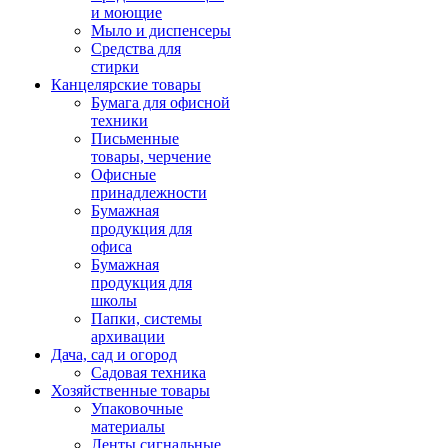
и моющие
Мыло и диспенсеры
Средства для
стирки
Канцелярские товары
Бумага для офисной
техники
Письменные
товары, черчение
Офисные
принадлежности
Бумажная
продукция для
офиса
Бумажная
продукция для
школы
Папки, системы
архивации
Дача, сад и огород
Садовая техника
Хозяйственные товары
Упаковочные
материалы
Ленты сигнальные