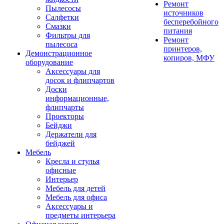
Ремонт
Пылесосы
источников
Салфетки
бесперебойного
Смазки
питания
Фильтры для
Ремонт
пылесоса
принтеров,
Демонстрационное
копиров, МФУ
оборудование
Аксессуары для
досок и флипчартов
Доски
информационные,
флипчарты
Проекторы
Бейджи
Держатели для
бейджей
Мебель
Кресла и стулья
офисные
Интерьер
Мебель для детей
Мебель для офиса
Аксессуары и
предметы интерьера