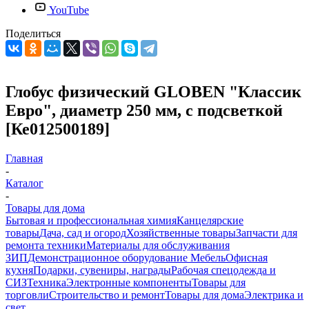
YouTube
Поделиться
Глобус физический GLOBEN "Классик
Евро", диаметр 250 мм, с подсветкой
[Ке012500189]
Главная
-
Каталог
-
Товары для дома
Бытовая и профессиональная химия
Канцелярские
товары
Дача, сад и огород
Хозяйственные товары
Запчасти для
ремонта техники
Материалы для обслуживания
ЗИП
Демонстрационное оборудование
Мебель
Офисная
кухня
Подарки, сувениры, награды
Рабочая спецодежда и
СИЗ
Техника
Электронные компоненты
Товары для
торговли
Строительство и ремонт
Товары для дома
Электрика и
свет