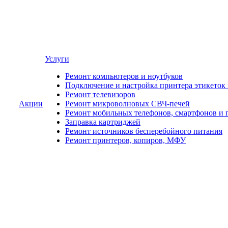
Услуги
Ремонт компьютеров и ноутбуков
Подключение и настройка принтера этикеток
Ремонт телевизоров
Акции
Ремонт микроволновых СВЧ-печей
Ремонт мобильных телефонов, смартфонов и 
Заправка картриджей
Ремонт источников бесперебойного питания
Ремонт принтеров, копиров, МФУ