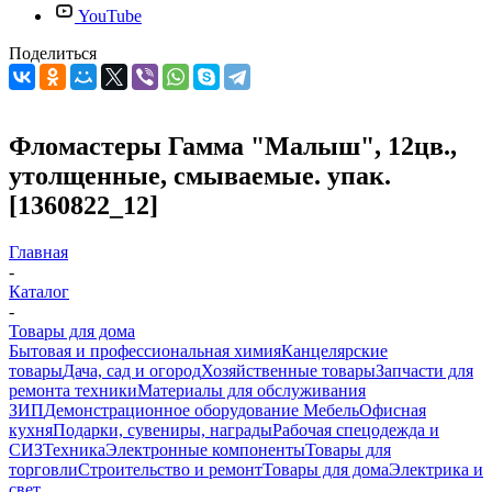
YouTube
Поделиться
Фломастеры Гамма "Малыш", 12цв.,
утолщенные, смываемые. упак.
[1360822_12]
Главная
-
Каталог
-
Товары для дома
Бытовая и профессиональная химия
Канцелярские
товары
Дача, сад и огород
Хозяйственные товары
Запчасти для
ремонта техники
Материалы для обслуживания
ЗИП
Демонстрационное оборудование
Мебель
Офисная
кухня
Подарки, сувениры, награды
Рабочая спецодежда и
СИЗ
Техника
Электронные компоненты
Товары для
торговли
Строительство и ремонт
Товары для дома
Электрика и
свет