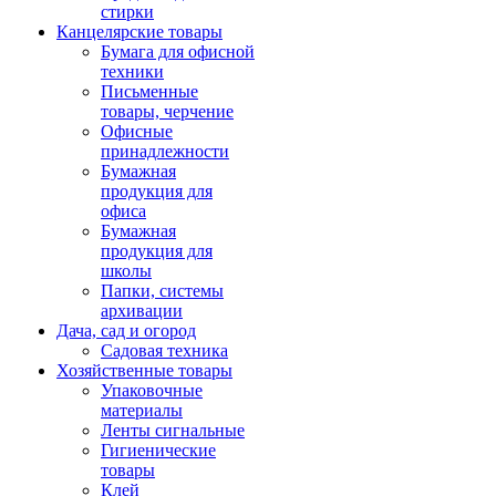
стирки
Канцелярские товары
Бумага для офисной
техники
Письменные
товары, черчение
Офисные
принадлежности
Бумажная
продукция для
офиса
Бумажная
продукция для
школы
Папки, системы
архивации
Дача, сад и огород
Садовая техника
Хозяйственные товары
Упаковочные
материалы
Ленты сигнальные
Гигиенические
товары
Клей