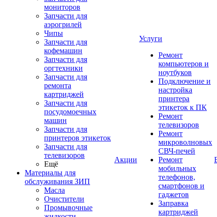
мониторов
Запчасти для
аэрогрилей
Чипы
Услуги
Запчасти для
кофемашин
Ремонт
Запчасти для
компьютеров и
оргтехники
ноутбуков
Запчасти для
Подключение и
ремонта
настройка
картриджей
принтера
Запчасти для
этикеток к ПК
посудомоечных
Ремонт
машин
телевизоров
Запчасти для
Ремонт
принтеров этикеток
микроволновых
Запчасти для
СВЧ-печей
телевизоров
Акции
Ремонт
Ещё
мобильных
Материалы для
телефонов,
обслуживания ЗИП
смартфонов и
Масла
гаджетов
Очистители
Заправка
Промывочные
картриджей
жидкости