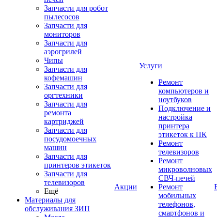
Запчасти для робот
пылесосов
Запчасти для
мониторов
Запчасти для
аэрогрилей
Чипы
Услуги
Запчасти для
кофемашин
Ремонт
Запчасти для
компьютеров и
оргтехники
ноутбуков
Запчасти для
Подключение и
ремонта
настройка
картриджей
принтера
Запчасти для
этикеток к ПК
посудомоечных
Ремонт
машин
телевизоров
Запчасти для
Ремонт
принтеров этикеток
микроволновых
Запчасти для
СВЧ-печей
телевизоров
Акции
Ремонт
Ещё
мобильных
Материалы для
телефонов,
обслуживания ЗИП
смартфонов и