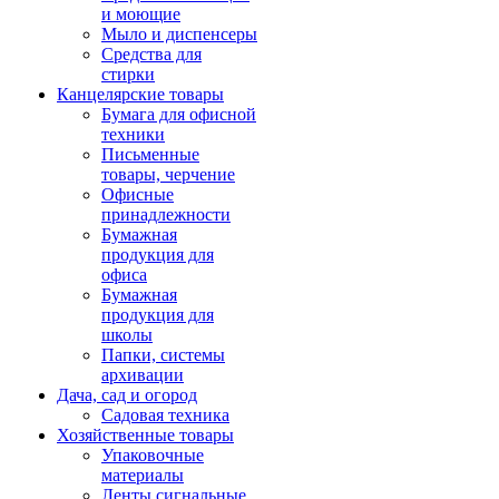
и моющие
Мыло и диспенсеры
Средства для
стирки
Канцелярские товары
Бумага для офисной
техники
Письменные
товары, черчение
Офисные
принадлежности
Бумажная
продукция для
офиса
Бумажная
продукция для
школы
Папки, системы
архивации
Дача, сад и огород
Садовая техника
Хозяйственные товары
Упаковочные
материалы
Ленты сигнальные