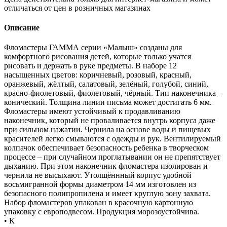
отличаться от цен в розничных магазинах
Описание
Фломастеры ГАММА серии «Малыш» созданы для
комфортного рисования детей, которые только учатся
рисовать и держать в руке предметы. В наборе 12
насыщенных цветов: коричневый, розовый, красный,
оранжевый, жёлтый, салатовый, зелёный, голубой, синий,
красно-фиолетовый, фиолетовый, чёрный. Тип наконечника –
конический. Толщина линии письма может достигать 6 мм.
Фломастеры имеют устойчивый к продавливанию
наконечник, который не проваливается внутрь корпуса даже
при сильном нажатии. Чернила на основе воды и пищевых
красителей легко смываются с одежды и рук. Вентилируемый
колпачок обеспечивает безопасность ребенка в творческом
процессе – при случайном проглатывании он не препятствует
дыханию. При этом наконечник фломастера изолирован и
чернила не высыхают. Утолщённный корпус удобной
восьмигранной формы диаметром 14 мм изготовлен из
безопасного полипропилена и имеет круглую зону захвата.
Набор фломастеров упакован в красочную картонную
упаковку с европодвесом. Продукция морозоустойчива.
• К