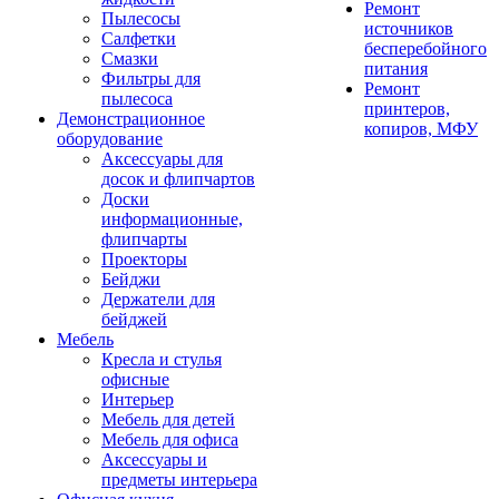
Ремонт
Пылесосы
источников
Салфетки
бесперебойного
Смазки
питания
Фильтры для
Ремонт
пылесоса
принтеров,
Демонстрационное
копиров, МФУ
оборудование
Аксессуары для
досок и флипчартов
Доски
информационные,
флипчарты
Проекторы
Бейджи
Держатели для
бейджей
Мебель
Кресла и стулья
офисные
Интерьер
Мебель для детей
Мебель для офиса
Аксессуары и
предметы интерьера