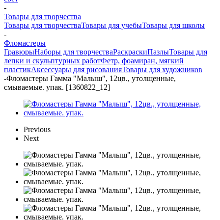
-
Товары для творчества
Товары для творчества
Товары для учебы
Товары для школы
-
Фломастеры
Гравюры
Наборы для творчества
Раскраски
Пазлы
Товары для
лепки и скульптурных работ
Фетр, фоамиран, мягкий
пластик
Аксессуары для рисования
Товары для художников
-
Фломастеры Гамма "Малыш", 12цв., утолщенные,
смываемые. упак. [1360822_12]
Previous
Next