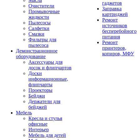
Масла
гаджетов
Очистители
Заправка
Промывочные
картриджей
жидкости
Ремонт
Пылесосы
источников
Салфетки
бесперебойного
Смазки
питания
Фильтры для
Ремонт
пылесоса
принтеров,
Демонстрационное
копиров, МФУ
оборудование
Аксессуары для
досок и флипчартов
Доски
информационные,
флипчарты
Проекторы
Бейджи
Держатели для
бейджей
Мебель
Кресла и стулья
офисные
Интерьер
Мебель для детей