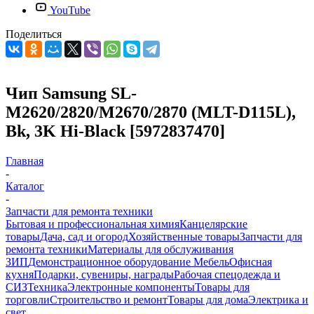
YouTube
Поделиться
Чип Samsung SL-
M2620/2820/M2670/2870 (MLT-D115L),
Bk, 3K Hi-Black [5972837470]
Главная
-
Каталог
-
Запчасти для ремонта техники
Бытовая и профессиональная химия
Канцелярские
товары
Дача, сад и огород
Хозяйственные товары
Запчасти для
ремонта техники
Материалы для обслуживания
ЗИП
Демонстрационное оборудование
Мебель
Офисная
кухня
Подарки, сувениры, награды
Рабочая спецодежда и
СИЗ
Техника
Электронные компоненты
Товары для
торговли
Строительство и ремонт
Товары для дома
Электрика и
свет