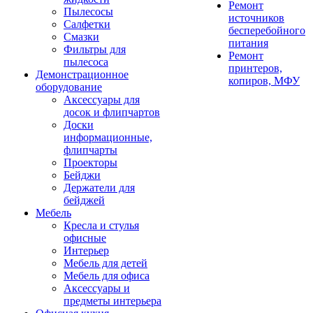
Ремонт
Пылесосы
источников
Салфетки
бесперебойного
Смазки
питания
Фильтры для
Ремонт
пылесоса
принтеров,
Демонстрационное
копиров, МФУ
оборудование
Аксессуары для
досок и флипчартов
Доски
информационные,
флипчарты
Проекторы
Бейджи
Держатели для
бейджей
Мебель
Кресла и стулья
офисные
Интерьер
Мебель для детей
Мебель для офиса
Аксессуары и
предметы интерьера