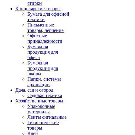
стирки
Канцелярские товары
Бумага для офисной
техники
Письменные
товары, черчение
Офисные
принадлежности
Бумажная
продукция для
офиса
Бумажная
продукция для
школы
Папки, системы
архивации
Дача, сад и огород
Садовая техника
Хозяйственные товары
Упаковочные
материалы
Ленты сигнальные
Гигиенические
товары
Клей