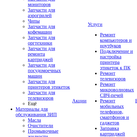
мониторов
Запчасти для
аэрогрилей
Чипы
Услуги
Запчасти для
кофемашин
Ремонт
Запчасти для
компьютеров и
оргтехники
ноутбуков
Запчасти для
Подключение и
ремонта
настройка
картриджей
принтера
Запчасти для
этикеток к ПК
посудомоечных
Ремонт
машин
телевизоров
Запчасти для
Ремонт
принтеров этикеток
микроволновых
Запчасти для
СВЧ-печей
телевизоров
Акции
Ремонт
Ещё
мобильных
Материалы для
телефонов,
обслуживания ЗИП
смартфонов и
Масла
гаджетов
Очистители
Заправка
Промывочные
картриджей
жидкости