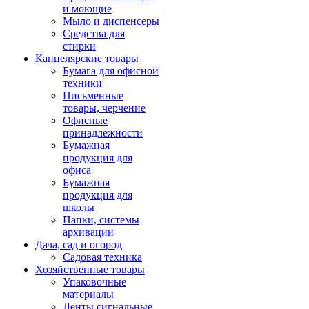
и моющие
Мыло и диспенсеры
Средства для
стирки
Канцелярские товары
Бумага для офисной
техники
Письменные
товары, черчение
Офисные
принадлежности
Бумажная
продукция для
офиса
Бумажная
продукция для
школы
Папки, системы
архивации
Дача, сад и огород
Садовая техника
Хозяйственные товары
Упаковочные
материалы
Ленты сигнальные