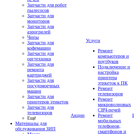
Запчасти для робот
пылесосов
Запчасти для
мониторов
Запчасти для
аэрогрилей
Чипы
Услуги
Запчасти для
кофемашин
Ремонт
Запчасти для
компьютеров и
оргтехники
ноутбуков
Запчасти для
Подключение и
ремонта
настройка
картриджей
принтера
Запчасти для
этикеток к ПК
посудомоечных
Ремонт
машин
телевизоров
Запчасти для
Ремонт
принтеров этикеток
микроволновых
Запчасти для
СВЧ-печей
телевизоров
Акции
Ремонт
Ещё
мобильных
Материалы для
телефонов,
обслуживания ЗИП
смартфонов и