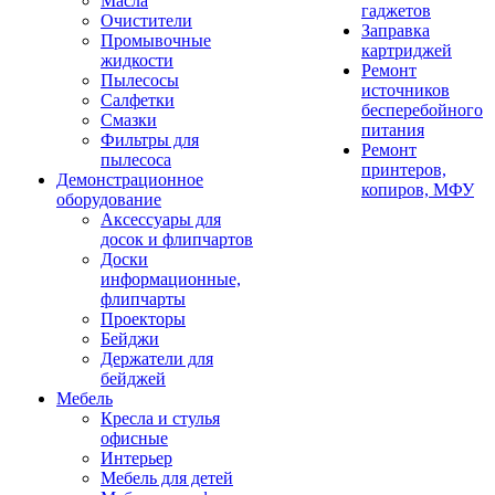
Масла
гаджетов
Очистители
Заправка
Промывочные
картриджей
жидкости
Ремонт
Пылесосы
источников
Салфетки
бесперебойного
Смазки
питания
Фильтры для
Ремонт
пылесоса
принтеров,
Демонстрационное
копиров, МФУ
оборудование
Аксессуары для
досок и флипчартов
Доски
информационные,
флипчарты
Проекторы
Бейджи
Держатели для
бейджей
Мебель
Кресла и стулья
офисные
Интерьер
Мебель для детей