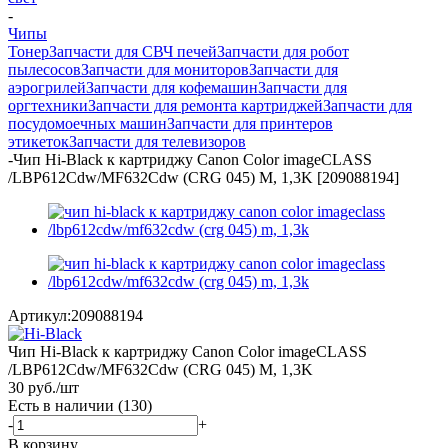
-
Чипы
Тонер
Запчасти для СВЧ печей
Запчасти для робот
пылесосов
Запчасти для мониторов
Запчасти для
аэрогрилей
Запчасти для кофемашин
Запчасти для
оргтехники
Запчасти для ремонта картриджей
Запчасти для
посудомоечных машин
Запчасти для принтеров
этикеток
Запчасти для телевизоров
-
Чип Hi-Black к картриджу Canon Color imageCLASS
/LBP612Cdw/MF632Cdw (CRG 045) M, 1,3K [209088194]
Артикул:
209088194
Чип Hi-Black к картриджу Canon Color imageCLASS
/LBP612Cdw/MF632Cdw (CRG 045) M, 1,3K
30
руб.
/шт
Есть в наличии
(130)
-
+
В корзину