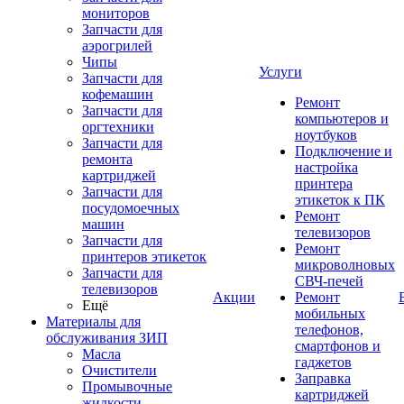
мониторов
Запчасти для
аэрогрилей
Чипы
Услуги
Запчасти для
кофемашин
Ремонт
Запчасти для
компьютеров и
оргтехники
ноутбуков
Запчасти для
Подключение и
ремонта
настройка
картриджей
принтера
Запчасти для
этикеток к ПК
посудомоечных
Ремонт
машин
телевизоров
Запчасти для
Ремонт
принтеров этикеток
микроволновых
Запчасти для
СВЧ-печей
телевизоров
Акции
Ремонт
Ещё
мобильных
Материалы для
телефонов,
обслуживания ЗИП
смартфонов и
Масла
гаджетов
Очистители
Заправка
Промывочные
картриджей
жидкости