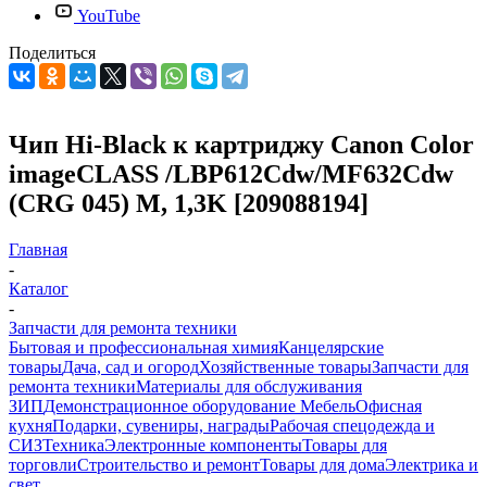
YouTube
Поделиться
Чип Hi-Black к картриджу Canon Color
imageCLASS /LBP612Cdw/MF632Cdw
(CRG 045) M, 1,3K [209088194]
Главная
-
Каталог
-
Запчасти для ремонта техники
Бытовая и профессиональная химия
Канцелярские
товары
Дача, сад и огород
Хозяйственные товары
Запчасти для
ремонта техники
Материалы для обслуживания
ЗИП
Демонстрационное оборудование
Мебель
Офисная
кухня
Подарки, сувениры, награды
Рабочая спецодежда и
СИЗ
Техника
Электронные компоненты
Товары для
торговли
Строительство и ремонт
Товары для дома
Электрика и
свет