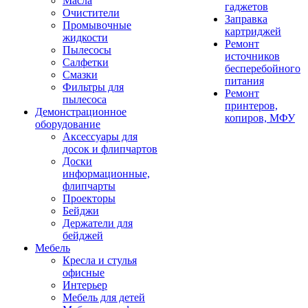
Масла
гаджетов
Очистители
Заправка
Промывочные
картриджей
жидкости
Ремонт
Пылесосы
источников
Салфетки
бесперебойного
Смазки
питания
Фильтры для
Ремонт
пылесоса
принтеров,
Демонстрационное
копиров, МФУ
оборудование
Аксессуары для
досок и флипчартов
Доски
информационные,
флипчарты
Проекторы
Бейджи
Держатели для
бейджей
Мебель
Кресла и стулья
офисные
Интерьер
Мебель для детей