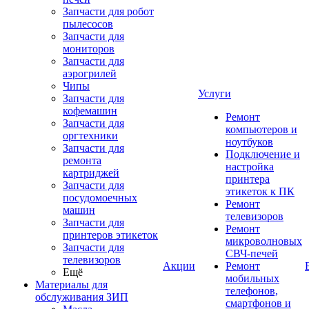
Запчасти для робот
пылесосов
Запчасти для
мониторов
Запчасти для
аэрогрилей
Чипы
Услуги
Запчасти для
кофемашин
Ремонт
Запчасти для
компьютеров и
оргтехники
ноутбуков
Запчасти для
Подключение и
ремонта
настройка
картриджей
принтера
Запчасти для
этикеток к ПК
посудомоечных
Ремонт
машин
телевизоров
Запчасти для
Ремонт
принтеров этикеток
микроволновых
Запчасти для
СВЧ-печей
телевизоров
Акции
Ремонт
Ещё
мобильных
Материалы для
телефонов,
обслуживания ЗИП
смартфонов и