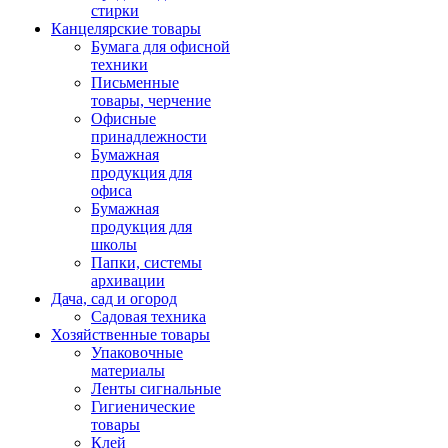
стирки
Канцелярские товары
Бумага для офисной
техники
Письменные
товары, черчение
Офисные
принадлежности
Бумажная
продукция для
офиса
Бумажная
продукция для
школы
Папки, системы
архивации
Дача, сад и огород
Садовая техника
Хозяйственные товары
Упаковочные
материалы
Ленты сигнальные
Гигиенические
товары
Клей