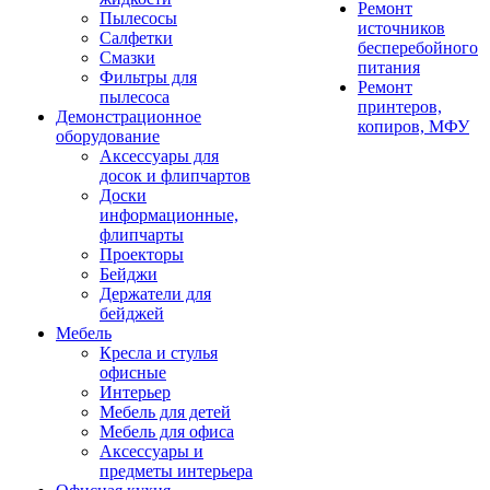
Ремонт
Пылесосы
источников
Салфетки
бесперебойного
Смазки
питания
Фильтры для
Ремонт
пылесоса
принтеров,
Демонстрационное
копиров, МФУ
оборудование
Аксессуары для
досок и флипчартов
Доски
информационные,
флипчарты
Проекторы
Бейджи
Держатели для
бейджей
Мебель
Кресла и стулья
офисные
Интерьер
Мебель для детей
Мебель для офиса
Аксессуары и
предметы интерьера