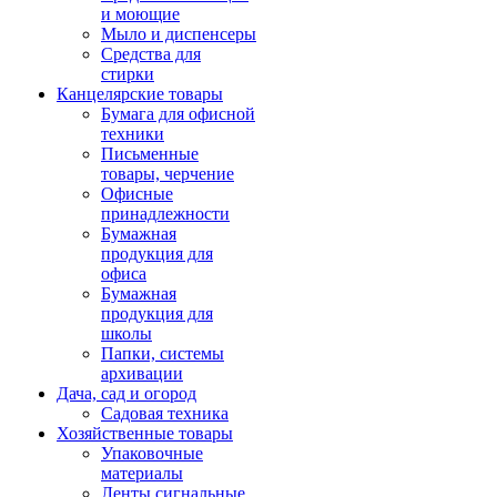
и моющие
Мыло и диспенсеры
Средства для
стирки
Канцелярские товары
Бумага для офисной
техники
Письменные
товары, черчение
Офисные
принадлежности
Бумажная
продукция для
офиса
Бумажная
продукция для
школы
Папки, системы
архивации
Дача, сад и огород
Садовая техника
Хозяйственные товары
Упаковочные
материалы
Ленты сигнальные