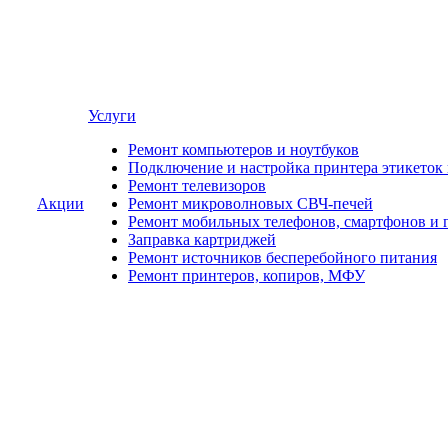
Услуги
Ремонт компьютеров и ноутбуков
Подключение и настройка принтера этикеток
Ремонт телевизоров
Акции
Ремонт микроволновых СВЧ-печей
Ремонт мобильных телефонов, смартфонов и 
Заправка картриджей
Ремонт источников бесперебойного питания
Ремонт принтеров, копиров, МФУ