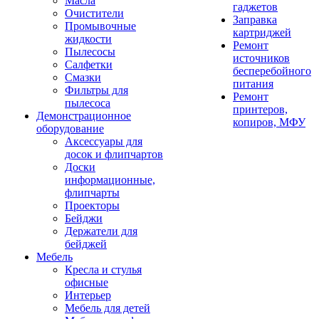
Масла
гаджетов
Очистители
Заправка
Промывочные
картриджей
жидкости
Ремонт
Пылесосы
источников
Салфетки
бесперебойного
Смазки
питания
Фильтры для
Ремонт
пылесоса
принтеров,
Демонстрационное
копиров, МФУ
оборудование
Аксессуары для
досок и флипчартов
Доски
информационные,
флипчарты
Проекторы
Бейджи
Держатели для
бейджей
Мебель
Кресла и стулья
офисные
Интерьер
Мебель для детей