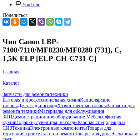
YouTube
Поделиться
Чип Canon LBP-
7100/7110/MF8230/MF8280 (731), C,
1,5K ELP [ELP-CH-C731-C]
Главная
-
Каталог
-
Запчасти для ремонта техники
Бытовая и профессиональная химия
Канцелярские
товары
Дача, сад и огород
Хозяйственные товары
Запчасти для
ремонта техники
Материалы для обслуживания
ЗИП
Демонстрационное оборудование
Мебель
Офисная
кухня
Подарки, сувениры, награды
Рабочая спецодежда и
СИЗ
Техника
Электронные компоненты
Товары для
торговли
Строительство и ремонт
Товары для дома
Электрика и
свет