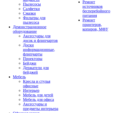
Ремонт
Пылесосы
источников
Салфетки
бесперебойного
Смазки
питания
Фильтры для
Ремонт
пылесоса
принтеров,
Демонстрационное
копиров, МФУ
оборудование
Аксессуары для
досок и флипчартов
Доски
информационные,
флипчарты
Проекторы
Бейджи
Держатели для
бейджей
Мебель
Кресла и стулья
офисные
Интерьер
Мебель для детей
Мебель для офиса
Аксессуары и
предметы интерьера