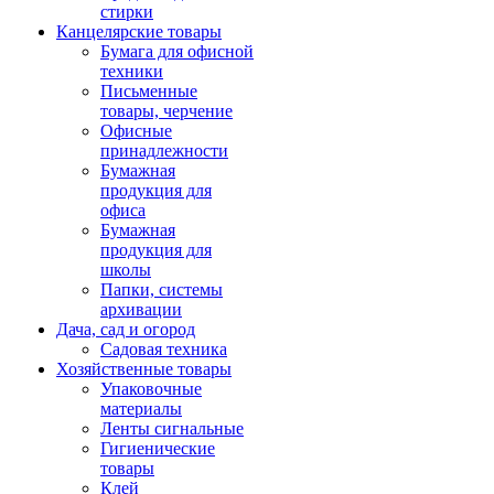
стирки
Канцелярские товары
Бумага для офисной
техники
Письменные
товары, черчение
Офисные
принадлежности
Бумажная
продукция для
офиса
Бумажная
продукция для
школы
Папки, системы
архивации
Дача, сад и огород
Садовая техника
Хозяйственные товары
Упаковочные
материалы
Ленты сигнальные
Гигиенические
товары
Клей