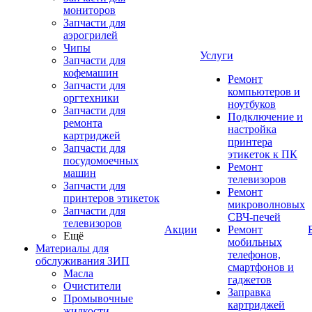
мониторов
Запчасти для
аэрогрилей
Чипы
Услуги
Запчасти для
кофемашин
Ремонт
Запчасти для
компьютеров и
оргтехники
ноутбуков
Запчасти для
Подключение и
ремонта
настройка
картриджей
принтера
Запчасти для
этикеток к ПК
посудомоечных
Ремонт
машин
телевизоров
Запчасти для
Ремонт
принтеров этикеток
микроволновых
Запчасти для
СВЧ-печей
телевизоров
Акции
Ремонт
Ещё
мобильных
Материалы для
телефонов,
обслуживания ЗИП
смартфонов и
Масла
гаджетов
Очистители
Заправка
Промывочные
картриджей
жидкости