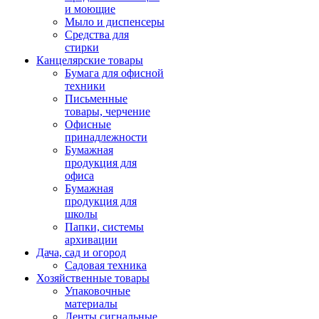
и моющие
Мыло и диспенсеры
Средства для
стирки
Канцелярские товары
Бумага для офисной
техники
Письменные
товары, черчение
Офисные
принадлежности
Бумажная
продукция для
офиса
Бумажная
продукция для
школы
Папки, системы
архивации
Дача, сад и огород
Садовая техника
Хозяйственные товары
Упаковочные
материалы
Ленты сигнальные