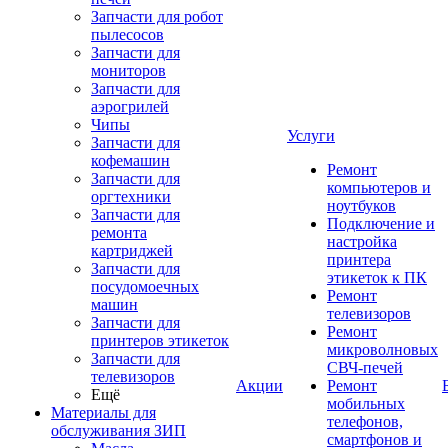
Запчасти для робот
пылесосов
Запчасти для
мониторов
Запчасти для
аэрогрилей
Чипы
Услуги
Запчасти для
кофемашин
Ремонт
Запчасти для
компьютеров и
оргтехники
ноутбуков
Запчасти для
Подключение и
ремонта
настройка
картриджей
принтера
Запчасти для
этикеток к ПК
посудомоечных
Ремонт
машин
телевизоров
Запчасти для
Ремонт
принтеров этикеток
микроволновых
Запчасти для
СВЧ-печей
телевизоров
Акции
Ремонт
Ещё
мобильных
Материалы для
телефонов,
обслуживания ЗИП
смартфонов и