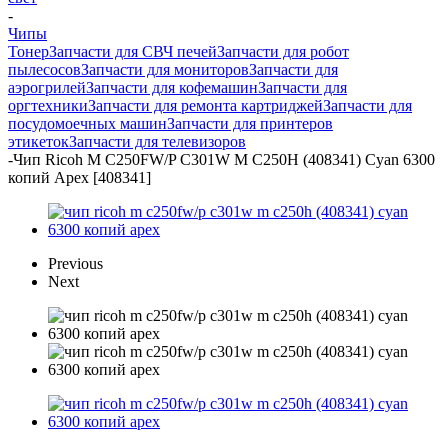
-
Чипы
Тонер
Запчасти для СВЧ печей
Запчасти для робот
пылесосов
Запчасти для мониторов
Запчасти для
аэрогрилей
Запчасти для кофемашин
Запчасти для
оргтехники
Запчасти для ремонта картриджей
Запчасти для
посудомоечных машин
Запчасти для принтеров
этикеток
Запчасти для телевизоров
-
Чип Ricoh M C250FW/P C301W M C250H (408341) Cyan 6300
копий Apex [408341]
Previous
Next