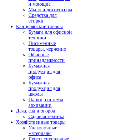
и моющие
Мыло и диспенсеры
Средства для
стирки
Канцелярские товары
Бумага для офисной
техники
Письменные
товары, черчение
Офисные
принадлежности
Бумажная
продукция для
офиса
Бумажная
продукция для
школы
Папки, системы
архивации
Дача, сад и огород
Садовая техника
Хозяйственные товары
Упаковочные
материалы
Ленты сигнальные