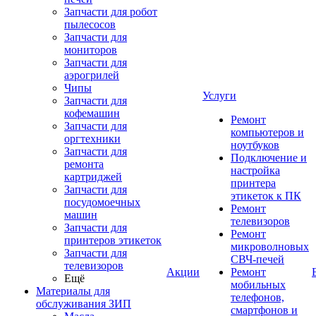
Запчасти для робот
пылесосов
Запчасти для
мониторов
Запчасти для
аэрогрилей
Чипы
Услуги
Запчасти для
кофемашин
Ремонт
Запчасти для
компьютеров и
оргтехники
ноутбуков
Запчасти для
Подключение и
ремонта
настройка
картриджей
принтера
Запчасти для
этикеток к ПК
посудомоечных
Ремонт
машин
телевизоров
Запчасти для
Ремонт
принтеров этикеток
микроволновых
Запчасти для
СВЧ-печей
телевизоров
Акции
Ремонт
Ещё
мобильных
Материалы для
телефонов,
обслуживания ЗИП
смартфонов и