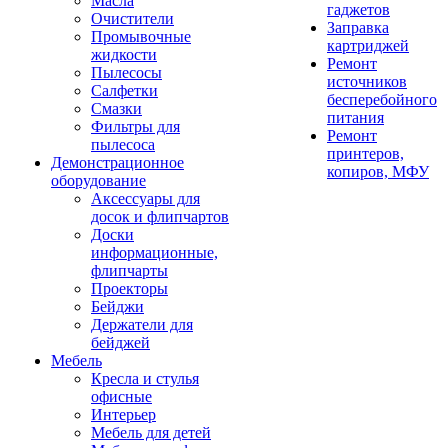
Масла
гаджетов
Очистители
Заправка
Промывочные
картриджей
жидкости
Ремонт
Пылесосы
источников
Салфетки
бесперебойного
Смазки
питания
Фильтры для
Ремонт
пылесоса
принтеров,
Демонстрационное
копиров, МФУ
оборудование
Аксессуары для
досок и флипчартов
Доски
информационные,
флипчарты
Проекторы
Бейджи
Держатели для
бейджей
Мебель
Кресла и стулья
офисные
Интерьер
Мебель для детей