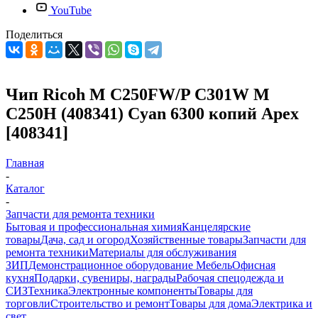
YouTube
Поделиться
Чип Ricoh M C250FW/P C301W M
C250H (408341) Cyan 6300 копий Apex
[408341]
Главная
-
Каталог
-
Запчасти для ремонта техники
Бытовая и профессиональная химия
Канцелярские
товары
Дача, сад и огород
Хозяйственные товары
Запчасти для
ремонта техники
Материалы для обслуживания
ЗИП
Демонстрационное оборудование
Мебель
Офисная
кухня
Подарки, сувениры, награды
Рабочая спецодежда и
СИЗ
Техника
Электронные компоненты
Товары для
торговли
Строительство и ремонт
Товары для дома
Электрика и
свет