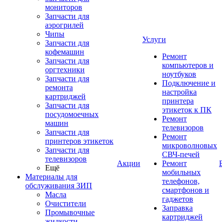
мониторов
Запчасти для
аэрогрилей
Чипы
Услуги
Запчасти для
кофемашин
Ремонт
Запчасти для
компьютеров и
оргтехники
ноутбуков
Запчасти для
Подключение и
ремонта
настройка
картриджей
принтера
Запчасти для
этикеток к ПК
посудомоечных
Ремонт
машин
телевизоров
Запчасти для
Ремонт
принтеров этикеток
микроволновых
Запчасти для
СВЧ-печей
телевизоров
Акции
Ремонт
Ещё
мобильных
Материалы для
телефонов,
обслуживания ЗИП
смартфонов и
Масла
гаджетов
Очистители
Заправка
Промывочные
картриджей
жидкости