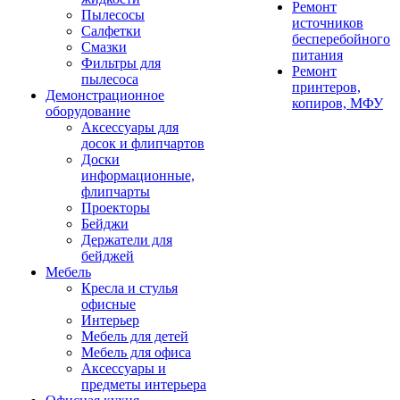
Ремонт
Пылесосы
источников
Салфетки
бесперебойного
Смазки
питания
Фильтры для
Ремонт
пылесоса
принтеров,
Демонстрационное
копиров, МФУ
оборудование
Аксессуары для
досок и флипчартов
Доски
информационные,
флипчарты
Проекторы
Бейджи
Держатели для
бейджей
Мебель
Кресла и стулья
офисные
Интерьер
Мебель для детей
Мебель для офиса
Аксессуары и
предметы интерьера