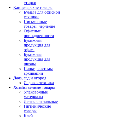
стирки
Канцелярские товары
Бумага для офисной
техники
Письменные
товары, черчение
Офисные
принадлежности
Бумажная
продукция для
офиса
Бумажная
продукция для
школы
Папки, системы
архивации
Дача, сад и огород
Садовая техника
Хозяйственные товары
Упаковочные
материалы
Ленты сигнальные
Гигиенические
товары
Клей