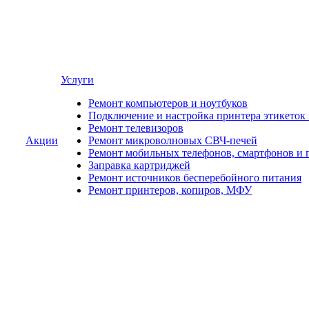
Услуги
Ремонт компьютеров и ноутбуков
Подключение и настройка принтера этикеток
Ремонт телевизоров
Акции
Ремонт микроволновых СВЧ-печей
Ремонт мобильных телефонов, смартфонов и 
Заправка картриджей
Ремонт источников бесперебойного питания
Ремонт принтеров, копиров, МФУ