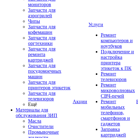
мониторов
Запчасти для
аэрогрилей
Чипы
Услуги
Запчасти для
кофемашин
Ремонт
Запчасти для
компьютеров и
оргтехники
ноутбуков
Запчасти для
Подключение и
ремонта
настройка
картриджей
принтера
Запчасти для
этикеток к ПК
посудомоечных
Ремонт
машин
телевизоров
Запчасти для
Ремонт
принтеров этикеток
микроволновых
Запчасти для
СВЧ-печей
телевизоров
Акции
Ремонт
Ещё
мобильных
Материалы для
телефонов,
обслуживания ЗИП
смартфонов и
Масла
гаджетов
Очистители
Заправка
Промывочные
картриджей
жидкости