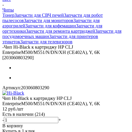
-
Чипы
Тонер
Запчасти для СВЧ печей
Запчасти для робот
пылесосов
Запчасти для мониторов
Запчасти для
аэрогрилей
Запчасти для кофемашин
Запчасти для
оргтехники
Запчасти для ремонта картриджей
Запчасти для
посудомоечных машин
Запчасти для принтеров
этикеток
Запчасти для телевизоров
-
Чип Hi-Black к картриджу HP CLJ
EnterpriseM500/M551/N/DN/XH (CE402A), Y, 6K
[203060803290]
Артикул:
203060803290
Чип Hi-Black к картриджу HP CLJ
EnterpriseM500/M551/N/DN/XH (CE402A), Y, 6K
12
руб.
/шт
Есть в наличии
(214)
-
+
В корзину
Купить в 1 клик