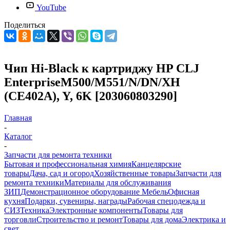
YouTube
Поделиться
Чип Hi-Black к картриджу HP CLJ
EnterpriseM500/M551/N/DN/XH
(CE402A), Y, 6K [203060803290]
Главная
-
Каталог
-
Запчасти для ремонта техники
Бытовая и профессиональная химия
Канцелярские
товары
Дача, сад и огород
Хозяйственные товары
Запчасти для
ремонта техники
Материалы для обслуживания
ЗИП
Демонстрационное оборудование
Мебель
Офисная
кухня
Подарки, сувениры, награды
Рабочая спецодежда и
СИЗ
Техника
Электронные компоненты
Товары для
торговли
Строительство и ремонт
Товары для дома
Электрика и
свет