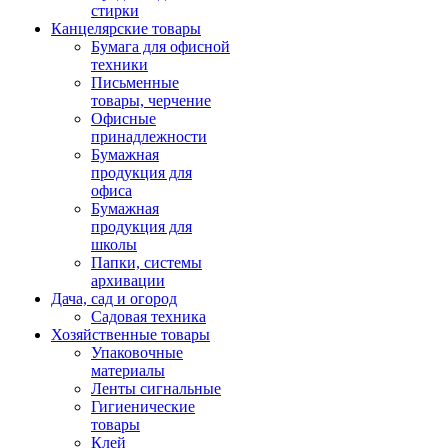
стирки
Канцелярские товары
Бумага для офисной
техники
Письменные
товары, черчение
Офисные
принадлежности
Бумажная
продукция для
офиса
Бумажная
продукция для
школы
Папки, системы
архивации
Дача, сад и огород
Садовая техника
Хозяйственные товары
Упаковочные
материалы
Ленты сигнальные
Гигиенические
товары
Клей