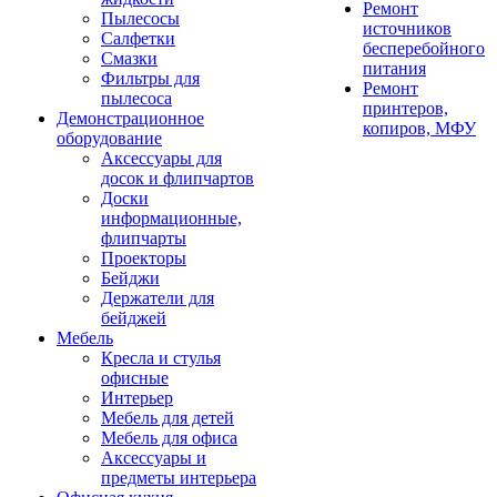
Ремонт
Пылесосы
источников
Салфетки
бесперебойного
Смазки
питания
Фильтры для
Ремонт
пылесоса
принтеров,
Демонстрационное
копиров, МФУ
оборудование
Аксессуары для
досок и флипчартов
Доски
информационные,
флипчарты
Проекторы
Бейджи
Держатели для
бейджей
Мебель
Кресла и стулья
офисные
Интерьер
Мебель для детей
Мебель для офиса
Аксессуары и
предметы интерьера