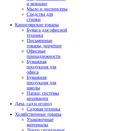
и моющие
Мыло и диспенсеры
Средства для
стирки
Канцелярские товары
Бумага для офисной
техники
Письменные
товары, черчение
Офисные
принадлежности
Бумажная
продукция для
офиса
Бумажная
продукция для
школы
Папки, системы
архивации
Дача, сад и огород
Садовая техника
Хозяйственные товары
Упаковочные
материалы
Ленты сигнальные