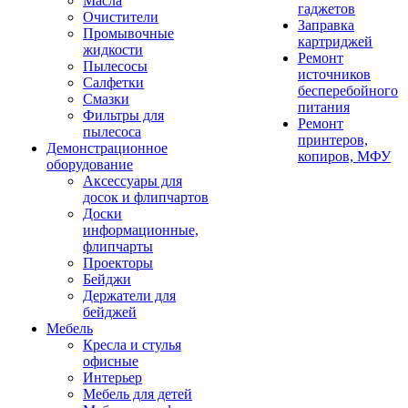
Масла
гаджетов
Очистители
Заправка
Промывочные
картриджей
жидкости
Ремонт
Пылесосы
источников
Салфетки
бесперебойного
Смазки
питания
Фильтры для
Ремонт
пылесоса
принтеров,
Демонстрационное
копиров, МФУ
оборудование
Аксессуары для
досок и флипчартов
Доски
информационные,
флипчарты
Проекторы
Бейджи
Держатели для
бейджей
Мебель
Кресла и стулья
офисные
Интерьер
Мебель для детей