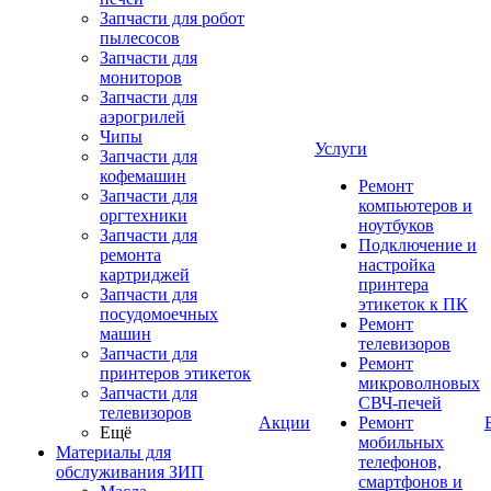
Запчасти для робот
пылесосов
Запчасти для
мониторов
Запчасти для
аэрогрилей
Чипы
Услуги
Запчасти для
кофемашин
Ремонт
Запчасти для
компьютеров и
оргтехники
ноутбуков
Запчасти для
Подключение и
ремонта
настройка
картриджей
принтера
Запчасти для
этикеток к ПК
посудомоечных
Ремонт
машин
телевизоров
Запчасти для
Ремонт
принтеров этикеток
микроволновых
Запчасти для
СВЧ-печей
телевизоров
Акции
Ремонт
Ещё
мобильных
Материалы для
телефонов,
обслуживания ЗИП
смартфонов и