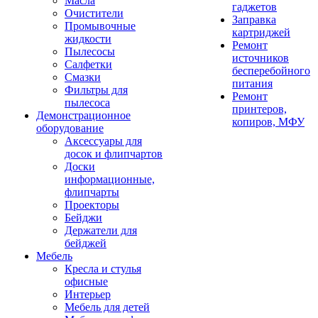
Масла
гаджетов
Очистители
Заправка
Промывочные
картриджей
жидкости
Ремонт
Пылесосы
источников
Салфетки
бесперебойного
Смазки
питания
Фильтры для
Ремонт
пылесоса
принтеров,
Демонстрационное
копиров, МФУ
оборудование
Аксессуары для
досок и флипчартов
Доски
информационные,
флипчарты
Проекторы
Бейджи
Держатели для
бейджей
Мебель
Кресла и стулья
офисные
Интерьер
Мебель для детей