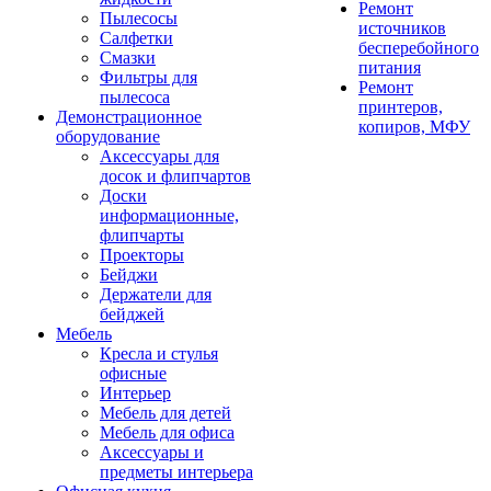
Ремонт
Пылесосы
источников
Салфетки
бесперебойного
Смазки
питания
Фильтры для
Ремонт
пылесоса
принтеров,
Демонстрационное
копиров, МФУ
оборудование
Аксессуары для
досок и флипчартов
Доски
информационные,
флипчарты
Проекторы
Бейджи
Держатели для
бейджей
Мебель
Кресла и стулья
офисные
Интерьер
Мебель для детей
Мебель для офиса
Аксессуары и
предметы интерьера