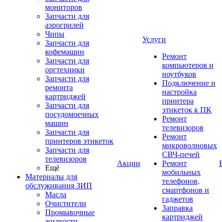
мониторов
Запчасти для
аэрогрилей
Чипы
Услуги
Запчасти для
кофемашин
Ремонт
Запчасти для
компьютеров и
оргтехники
ноутбуков
Запчасти для
Подключение и
ремонта
настройка
картриджей
принтера
Запчасти для
этикеток к ПК
посудомоечных
Ремонт
машин
телевизоров
Запчасти для
Ремонт
принтеров этикеток
микроволновых
Запчасти для
СВЧ-печей
телевизоров
Акции
Ремонт
Ещё
мобильных
Материалы для
телефонов,
обслуживания ЗИП
смартфонов и
Масла
гаджетов
Очистители
Заправка
Промывочные
картриджей
жидкости