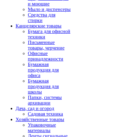
и моющие
Мыло и диспенсеры
Средства для
стирки
Канцелярские товары
Бумага для офисной
техники
Письменные
товары, черчение
Офисные
принадлежности
Бумажная
продукция для
офиса
Бумажная
продукция для
школы
Папки, системы
архивации
Дача, сад и огород
Садовая техника
Хозяйственные товары
Упаковочные
материалы
Ленты сигнальные