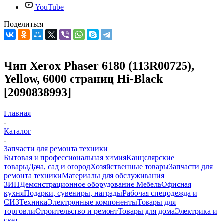
YouTube
Поделиться
Чип Xerox Phaser 6180 (113R00725),
Yellow, 6000 страниц Hi-Black
[2090838993]
Главная
-
Каталог
-
Запчасти для ремонта техники
Бытовая и профессиональная химия
Канцелярские
товары
Дача, сад и огород
Хозяйственные товары
Запчасти для
ремонта техники
Материалы для обслуживания
ЗИП
Демонстрационное оборудование
Мебель
Офисная
кухня
Подарки, сувениры, награды
Рабочая спецодежда и
СИЗ
Техника
Электронные компоненты
Товары для
торговли
Строительство и ремонт
Товары для дома
Электрика и
свет