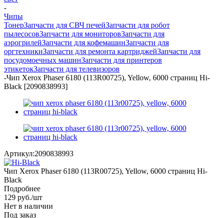
-
Чипы
Тонер
Запчасти для СВЧ печей
Запчасти для робот
пылесосов
Запчасти для мониторов
Запчасти для
аэрогрилей
Запчасти для кофемашин
Запчасти для
оргтехники
Запчасти для ремонта картриджей
Запчасти для
посудомоечных машин
Запчасти для принтеров
этикеток
Запчасти для телевизоров
-
Чип Xerox Phaser 6180 (113R00725), Yellow, 6000 страниц Hi-
Black [2090838993]
Артикул:
2090838993
Чип Xerox Phaser 6180 (113R00725), Yellow, 6000 страниц Hi-
Black
Подробнее
129
руб.
/шт
Нет в наличии
Под заказ