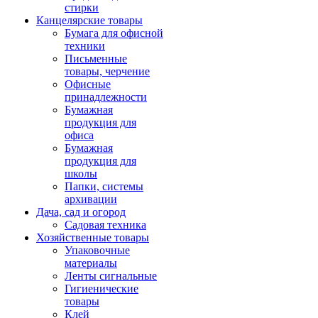
стирки
Канцелярские товары
Бумага для офисной
техники
Письменные
товары, черчение
Офисные
принадлежности
Бумажная
продукция для
офиса
Бумажная
продукция для
школы
Папки, системы
архивации
Дача, сад и огород
Садовая техника
Хозяйственные товары
Упаковочные
материалы
Ленты сигнальные
Гигиенические
товары
Клей