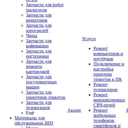
Запчасти для робот
пылесосов
Запчасти для
мониторов
Запчасти для
аэрогрилей
Чипы
Услуги
Запчасти для
кофемашин
Ремонт
Запчасти для
компьютеров и
оргтехники
ноутбуков
Запчасти для
Подключение и
ремонта
настройка
картриджей
принтера
Запчасти для
этикеток к ПК
посудомоечных
Ремонт
машин
телевизоров
Запчасти для
Ремонт
принтеров этикеток
микроволновых
Запчасти для
СВЧ-печей
телевизоров
Акции
Ремонт
Ещё
мобильных
Материалы для
телефонов,
обслуживания ЗИП
смартфонов и