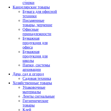
стирки
Канцелярские товары
Бумага для офисной
техники
Письменные
товары, черчение
Офисные
принадлежности
Бумажная
продукция для
офиса
Бумажная
продукция для
школы
Папки, системы
архивации
Дача, сад и огород
Садовая техника
Хозяйственные товары
Упаковочные
материалы
Ленты сигнальные
Гигиенические
товары
Клей