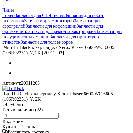
-
Чипы
Тонер
Запчасти для СВЧ печей
Запчасти для робот
пылесосов
Запчасти для мониторов
Запчасти для
аэрогрилей
Запчасти для кофемашин
Запчасти для
оргтехники
Запчасти для ремонта картриджей
Запчасти для
посудомоечных машин
Запчасти для принтеров
этикеток
Запчасти для телевизоров
-
Чип Hi-Black к картриджу Xerox Phaser 6600/WC 6605
(106R02251), Y, 2K [20911203]
Артикул:
20911203
Чип Hi-Black к картриджу Xerox Phaser 6600/WC 6605
(106R02251), Y, 2K
24
руб.
/шт
Есть в наличии
(22)
-
+
В корзину
Купить в 1 клик
Рассчитать доставку