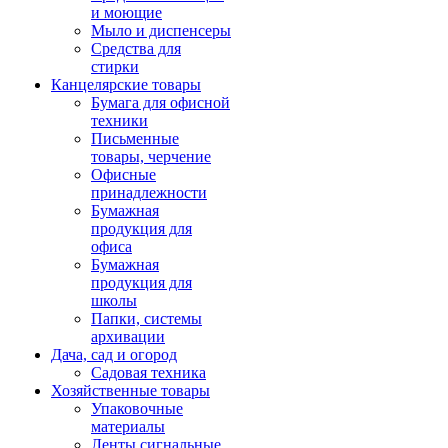
и моющие
Мыло и диспенсеры
Средства для
стирки
Канцелярские товары
Бумага для офисной
техники
Письменные
товары, черчение
Офисные
принадлежности
Бумажная
продукция для
офиса
Бумажная
продукция для
школы
Папки, системы
архивации
Дача, сад и огород
Садовая техника
Хозяйственные товары
Упаковочные
материалы
Ленты сигнальные