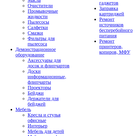
Масла
гаджетов
Очистители
Заправка
Промывочные
картриджей
жидкости
Ремонт
Пылесосы
источников
Салфетки
бесперебойного
Смазки
питания
Фильтры для
Ремонт
пылесоса
принтеров,
Демонстрационное
копиров, МФУ
оборудование
Аксессуары для
досок и флипчартов
Доски
информационные,
флипчарты
Проекторы
Бейджи
Держатели для
бейджей
Мебель
Кресла и стулья
офисные
Интерьер
Мебель для детей