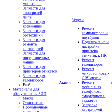
мониторов
Запчасти для
аэрогрилей
Чипы
Услуги
Запчасти для
кофемашин
Ремонт
Запчасти для
компьютеров и
оргтехники
ноутбуков
Запчасти для
Подключение и
ремонта
настройка
картриджей
принтера
Запчасти для
этикеток к ПК
посудомоечных
Ремонт
машин
телевизоров
Запчасти для
Ремонт
принтеров этикеток
микроволновых
Запчасти для
СВЧ-печей
телевизоров
Акции
Ремонт
Ещё
мобильных
Материалы для
телефонов,
обслуживания ЗИП
смартфонов и
Масла
гаджетов
Очистители
Заправка
Промывочные
картриджей
жидкости