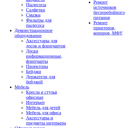
Ремонт
Пылесосы
источников
Салфетки
бесперебойного
Смазки
питания
Фильтры для
Ремонт
пылесоса
принтеров,
Демонстрационное
копиров, МФУ
оборудование
Аксессуары для
досок и флипчартов
Доски
информационные,
флипчарты
Проекторы
Бейджи
Держатели для
бейджей
Мебель
Кресла и стулья
офисные
Интерьер
Мебель для детей
Мебель для офиса
Аксессуары и
предметы интерьера