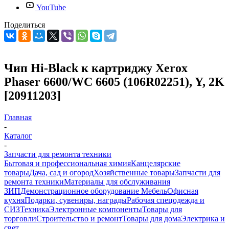
YouTube
Поделиться
Чип Hi-Black к картриджу Xerox
Phaser 6600/WC 6605 (106R02251), Y, 2K
[20911203]
Главная
-
Каталог
-
Запчасти для ремонта техники
Бытовая и профессиональная химия
Канцелярские
товары
Дача, сад и огород
Хозяйственные товары
Запчасти для
ремонта техники
Материалы для обслуживания
ЗИП
Демонстрационное оборудование
Мебель
Офисная
кухня
Подарки, сувениры, награды
Рабочая спецодежда и
СИЗ
Техника
Электронные компоненты
Товары для
торговли
Строительство и ремонт
Товары для дома
Электрика и
свет