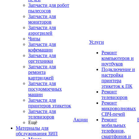
Запчасти для робот
пылесосов
Запчасти для
мониторов
Запчасти для
аэрогрилей
Чипы
Услуги
Запчасти для
кофемашин
Ремонт
Запчасти для
компьютеров и
оргтехники
ноутбуков
Запчасти для
Подключение и
ремонта
настройка
картриджей
принтера
Запчасти для
этикеток к ПК
посудомоечных
Ремонт
машин
телевизоров
Запчасти для
Ремонт
принтеров этикеток
микроволновых
Запчасти для
СВЧ-печей
телевизоров
Акции
Ремонт
Ещё
мобильных
Материалы для
телефонов,
обслуживания ЗИП
смартфонов и