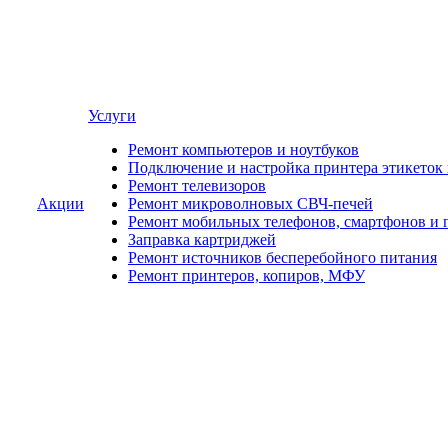
Услуги
Ремонт компьютеров и ноутбуков
Подключение и настройка принтера этикеток
Ремонт телевизоров
Акции
Ремонт микроволновых СВЧ-печей
Ремонт мобильных телефонов, смартфонов и 
Заправка картриджей
Ремонт источников бесперебойного питания
Ремонт принтеров, копиров, МФУ