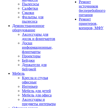
Ремонт
Пылесосы
источников
Салфетки
бесперебойного
Смазки
питания
Фильтры для
Ремонт
пылесоса
принтеров,
Демонстрационное
копиров, МФУ
оборудование
Аксессуары для
досок и флипчартов
Доски
информационные,
флипчарты
Проекторы
Бейджи
Держатели для
бейджей
Мебель
Кресла и стулья
офисные
Интерьер
Мебель для детей
Мебель для офиса
Аксессуары и
предметы интерьера