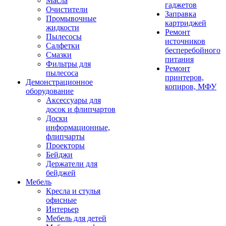
Масла
гаджетов
Очистители
Заправка
Промывочные
картриджей
жидкости
Ремонт
Пылесосы
источников
Салфетки
бесперебойного
Смазки
питания
Фильтры для
Ремонт
пылесоса
принтеров,
Демонстрационное
копиров, МФУ
оборудование
Аксессуары для
досок и флипчартов
Доски
информационные,
флипчарты
Проекторы
Бейджи
Держатели для
бейджей
Мебель
Кресла и стулья
офисные
Интерьер
Мебель для детей