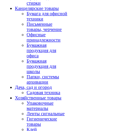
стирки
Канцелярские товары
Бумага для офисной
техники
Письменные
товары, черчение
Офисные
принадлежности
Бумажная
продукция для
офиса
Бумажная
продукция для
школы
Папки, системы
архивации
Дача, сад и огород
Садовая техника
Хозяйственные товары
Упаковочные
материалы
Ленты сигнальные
Гигиенические
товары
Клей