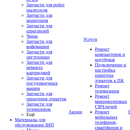
Запчасти для робот
пылесосов
Запчасти для
мониторов
Запчасти для
аэрогрилей
Чипы
Услуги
Запчасти для
кофемашин
Ремонт
Запчасти для
компьютеров и
оргтехники
ноутбуков
Запчасти для
Подключение и
ремонта
настройка
картриджей
принтера
Запчасти для
этикеток к ПК
посудомоечных
Ремонт
машин
телевизоров
Запчасти для
Ремонт
принтеров этикеток
микроволновых
Запчасти для
СВЧ-печей
телевизоров
Акции
Ремонт
Ещё
мобильных
Материалы для
телефонов,
обслуживания ЗИП
смартфонов и