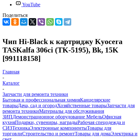
YouTube
Поделиться
Чип Hi-Black к картриджу Kyocera
TASKalfa 306ci (TK-5195), Bk, 15K
[991118158]
Главная
-
Каталог
-
Запчасти для ремонта техники
Бытовая и профессиональная химия
Канцелярские
товары
Дача, сад и огород
Хозяйственные товары
Запчасти для
ремонта техники
Материалы для обслуживания
ЗИП
Демонстрационное оборудование
Мебель
Офисная
кухня
Подарки, сувениры, награды
Рабочая спецодежда и
СИЗ
Техника
Электронные компоненты
Товары для
торговли
Строительство и ремонт
Товары для дома
Электрика и
свет