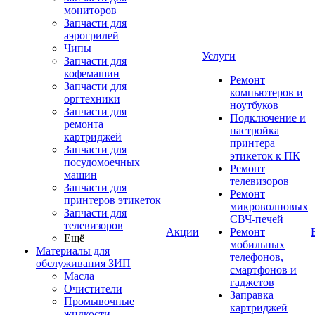
мониторов
Запчасти для
аэрогрилей
Чипы
Услуги
Запчасти для
кофемашин
Ремонт
Запчасти для
компьютеров и
оргтехники
ноутбуков
Запчасти для
Подключение и
ремонта
настройка
картриджей
принтера
Запчасти для
этикеток к ПК
посудомоечных
Ремонт
машин
телевизоров
Запчасти для
Ремонт
принтеров этикеток
микроволновых
Запчасти для
СВЧ-печей
телевизоров
Акции
Ремонт
Ещё
мобильных
Материалы для
телефонов,
обслуживания ЗИП
смартфонов и
Масла
гаджетов
Очистители
Заправка
Промывочные
картриджей
жидкости