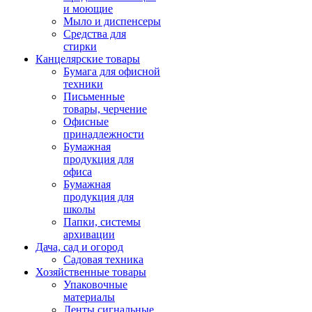
и моющие
Мыло и диспенсеры
Средства для
стирки
Канцелярские товары
Бумага для офисной
техники
Письменные
товары, черчение
Офисные
принадлежности
Бумажная
продукция для
офиса
Бумажная
продукция для
школы
Папки, системы
архивации
Дача, сад и огород
Садовая техника
Хозяйственные товары
Упаковочные
материалы
Ленты сигнальные