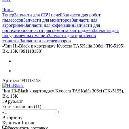
-
Чипы
Тонер
Запчасти для СВЧ печей
Запчасти для робот
пылесосов
Запчасти для мониторов
Запчасти для
аэрогрилей
Запчасти для кофемашин
Запчасти для
оргтехники
Запчасти для ремонта картриджей
Запчасти для
посудомоечных машин
Запчасти для принтеров
этикеток
Запчасти для телевизоров
-
Чип Hi-Black к картриджу Kyocera TASKalfa 306ci (TK-5195),
Bk, 15K [991118158]
Артикул:
991118158
Чип Hi-Black к картриджу Kyocera TASKalfa 306ci (TK-5195),
Bk, 15K
39
руб.
/шт
Есть в наличии
(11)
-
+
В корзину
Купить в 1 клик
Рассчитать доставку