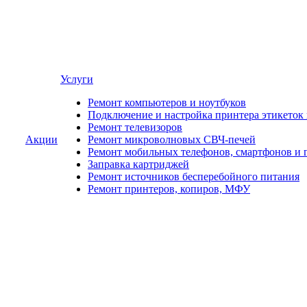
Услуги
Ремонт компьютеров и ноутбуков
Подключение и настройка принтера этикеток
Ремонт телевизоров
Акции
Ремонт микроволновых СВЧ-печей
Ремонт мобильных телефонов, смартфонов и 
Заправка картриджей
Ремонт источников бесперебойного питания
Ремонт принтеров, копиров, МФУ