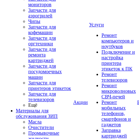
мониторов
Запчасти для
аэрогрилей
Чипы
Услуги
Запчасти для
кофемашин
Ремонт
Запчасти для
компьютеров и
оргтехники
ноутбуков
Запчасти для
Подключение и
ремонта
настройка
картриджей
принтера
Запчасти для
этикеток к ПК
посудомоечных
Ремонт
машин
телевизоров
Запчасти для
Ремонт
принтеров этикеток
микроволновых
Запчасти для
СВЧ-печей
телевизоров
Акции
Ремонт
Ещё
мобильных
Материалы для
телефонов,
обслуживания ЗИП
смартфонов и
Масла
гаджетов
Очистители
Заправка
Промывочные
картриджей
жидкости