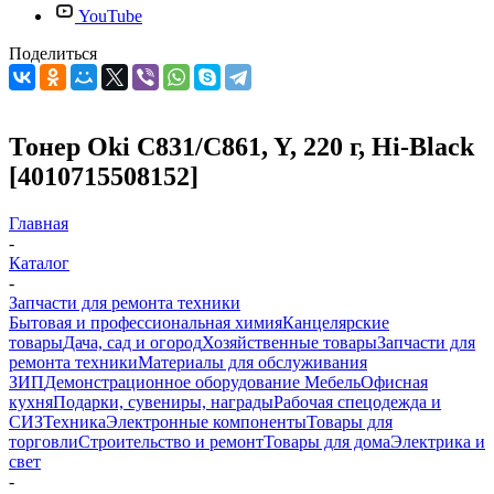
YouTube
Поделиться
Тонер Oki С831/C861, Y, 220 г, Hi-Black
[4010715508152]
Главная
-
Каталог
-
Запчасти для ремонта техники
Бытовая и профессиональная химия
Канцелярские
товары
Дача, сад и огород
Хозяйственные товары
Запчасти для
ремонта техники
Материалы для обслуживания
ЗИП
Демонстрационное оборудование
Мебель
Офисная
кухня
Подарки, сувениры, награды
Рабочая спецодежда и
СИЗ
Техника
Электронные компоненты
Товары для
торговли
Строительство и ремонт
Товары для дома
Электрика и
свет
-