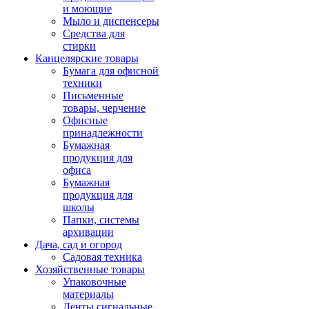
и моющие
Мыло и диспенсеры
Средства для
стирки
Канцелярские товары
Бумага для офисной
техники
Письменные
товары, черчение
Офисные
принадлежности
Бумажная
продукция для
офиса
Бумажная
продукция для
школы
Папки, системы
архивации
Дача, сад и огород
Садовая техника
Хозяйственные товары
Упаковочные
материалы
Ленты сигнальные