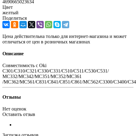
4690665023634
Цвет
желтый
Поделиться
Цена действительна только для интернет-магазина и может
отличаться от цен в розничных магазинах
Описание
Совместимость с Oki
C301/C310/C321/C330/C331/C510/C511/C530/C531/
MC332/MC342/MC351/MC352/MC361
/MC362/MC561/C831/C841/C851/C861/MC562/C3300/C3400/C34
Отзывы
Нет оценок
Оставить отзыв
Загрузка отзывов...