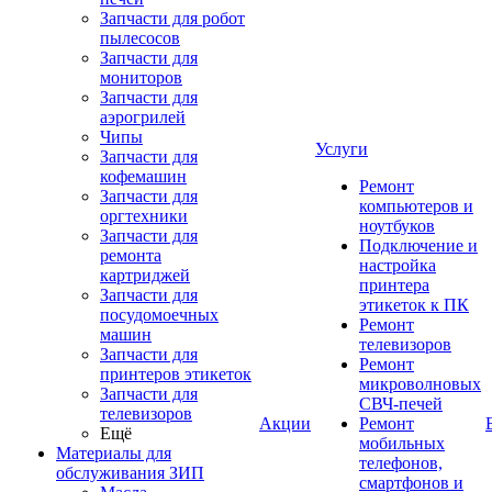
Запчасти для робот
пылесосов
Запчасти для
мониторов
Запчасти для
аэрогрилей
Чипы
Услуги
Запчасти для
кофемашин
Ремонт
Запчасти для
компьютеров и
оргтехники
ноутбуков
Запчасти для
Подключение и
ремонта
настройка
картриджей
принтера
Запчасти для
этикеток к ПК
посудомоечных
Ремонт
машин
телевизоров
Запчасти для
Ремонт
принтеров этикеток
микроволновых
Запчасти для
СВЧ-печей
телевизоров
Акции
Ремонт
Ещё
мобильных
Материалы для
телефонов,
обслуживания ЗИП
смартфонов и