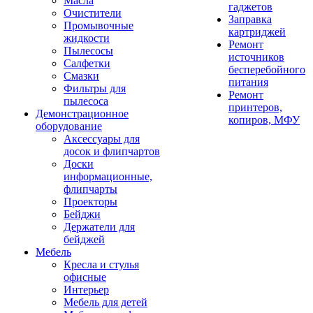
Масла
гаджетов
Очистители
Заправка
Промывочные
картриджей
жидкости
Ремонт
Пылесосы
источников
Салфетки
бесперебойного
Смазки
питания
Фильтры для
Ремонт
пылесоса
принтеров,
Демонстрационное
копиров, МФУ
оборудование
Аксессуары для
досок и флипчартов
Доски
информационные,
флипчарты
Проекторы
Бейджи
Держатели для
бейджей
Мебель
Кресла и стулья
офисные
Интерьер
Мебель для детей