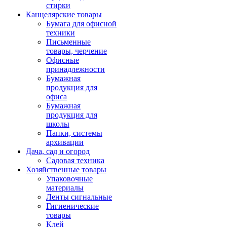
стирки
Канцелярские товары
Бумага для офисной
техники
Письменные
товары, черчение
Офисные
принадлежности
Бумажная
продукция для
офиса
Бумажная
продукция для
школы
Папки, системы
архивации
Дача, сад и огород
Садовая техника
Хозяйственные товары
Упаковочные
материалы
Ленты сигнальные
Гигиенические
товары
Клей