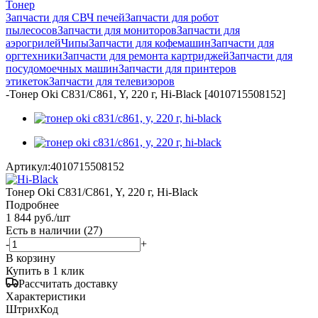
Тонер
Запчасти для СВЧ печей
Запчасти для робот
пылесосов
Запчасти для мониторов
Запчасти для
аэрогрилей
Чипы
Запчасти для кофемашин
Запчасти для
оргтехники
Запчасти для ремонта картриджей
Запчасти для
посудомоечных машин
Запчасти для принтеров
этикеток
Запчасти для телевизоров
-
Тонер Oki С831/C861, Y, 220 г, Hi-Black [4010715508152]
Артикул:
4010715508152
Тонер Oki С831/C861, Y, 220 г, Hi-Black
Подробнее
1 844
руб.
/шт
Есть в наличии
(27)
-
+
В корзину
Купить в 1 клик
Рассчитать доставку
Характеристики
ШтрихКод