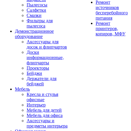
Ремонт
Пылесосы
источников
Салфетки
бесперебойного
Смазки
питания
Фильтры для
Ремонт
пылесоса
принтеров,
Демонстрационное
копиров, МФУ
оборудование
Аксессуары для
досок и флипчартов
Доски
информационные,
флипчарты
Проекторы
Бейджи
Держатели для
бейджей
Мебель
Кресла и стулья
офисные
Интерьер
Мебель для детей
Мебель для офиса
Аксессуары и
предметы интерьера