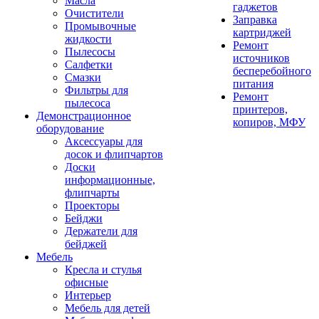
Масла
гаджетов
Очистители
Заправка
Промывочные
картриджей
жидкости
Ремонт
Пылесосы
источников
Салфетки
бесперебойного
Смазки
питания
Фильтры для
Ремонт
пылесоса
принтеров,
Демонстрационное
копиров, МФУ
оборудование
Аксессуары для
досок и флипчартов
Доски
информационные,
флипчарты
Проекторы
Бейджи
Держатели для
бейджей
Мебель
Кресла и стулья
офисные
Интерьер
Мебель для детей