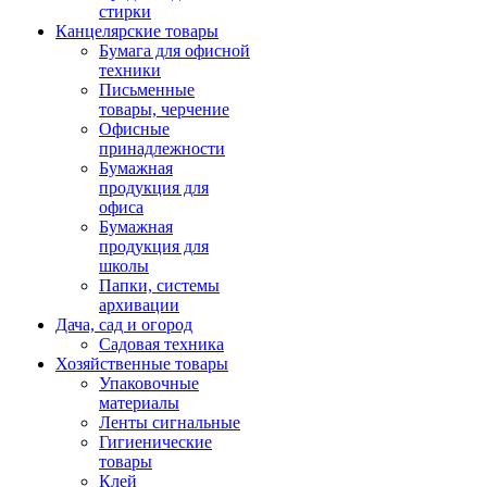
стирки
Канцелярские товары
Бумага для офисной
техники
Письменные
товары, черчение
Офисные
принадлежности
Бумажная
продукция для
офиса
Бумажная
продукция для
школы
Папки, системы
архивации
Дача, сад и огород
Садовая техника
Хозяйственные товары
Упаковочные
материалы
Ленты сигнальные
Гигиенические
товары
Клей