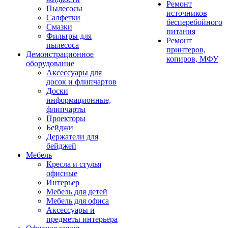
Ремонт
Пылесосы
источников
Салфетки
бесперебойного
Смазки
питания
Фильтры для
Ремонт
пылесоса
принтеров,
Демонстрационное
копиров, МФУ
оборудование
Аксессуары для
досок и флипчартов
Доски
информационные,
флипчарты
Проекторы
Бейджи
Держатели для
бейджей
Мебель
Кресла и стулья
офисные
Интерьер
Мебель для детей
Мебель для офиса
Аксессуары и
предметы интерьера