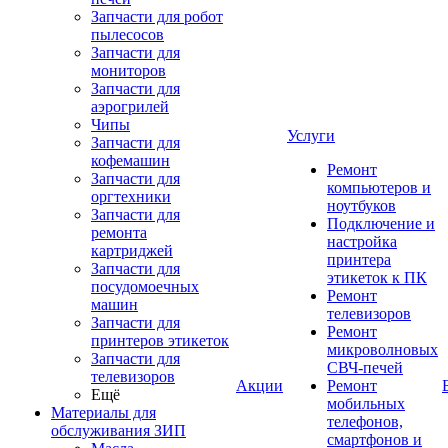
Запчасти для робот
пылесосов
Запчасти для
мониторов
Запчасти для
аэрогрилей
Чипы
Услуги
Запчасти для
кофемашин
Ремонт
Запчасти для
компьютеров и
оргтехники
ноутбуков
Запчасти для
Подключение и
ремонта
настройка
картриджей
принтера
Запчасти для
этикеток к ПК
посудомоечных
Ремонт
машин
телевизоров
Запчасти для
Ремонт
принтеров этикеток
микроволновых
Запчасти для
СВЧ-печей
телевизоров
Акции
Ремонт
Ещё
мобильных
Материалы для
телефонов,
обслуживания ЗИП
смартфонов и