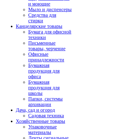
и моющие
Мыло и диспенсеры
Средства для
стирки
Канцелярские товары
Бумага для офисной
техники
Письменные
товары, черчение
Офисные
принадлежности
Бумажная
продукция для
офиса
Бумажная
продукция для
школы
Папки, системы
архивации
Дача, сад и огород
Садовая техника
Хозяйственные товары
Упаковочные
материалы
Ленты сигнальные