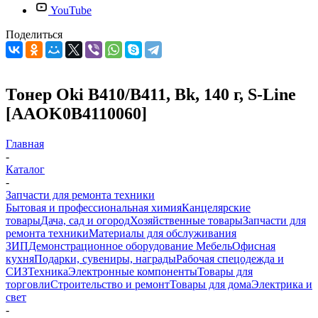
YouTube
Поделиться
Тонер Oki B410/B411, Bk, 140 г, S-Line
[AAOK0B4110060]
Главная
-
Каталог
-
Запчасти для ремонта техники
Бытовая и профессиональная химия
Канцелярские
товары
Дача, сад и огород
Хозяйственные товары
Запчасти для
ремонта техники
Материалы для обслуживания
ЗИП
Демонстрационное оборудование
Мебель
Офисная
кухня
Подарки, сувениры, награды
Рабочая спецодежда и
СИЗ
Техника
Электронные компоненты
Товары для
торговли
Строительство и ремонт
Товары для дома
Электрика и
свет
-