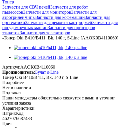
Тонер
Запчасти для СВЧ печей
Запчасти для робот
пылесосов
Запчасти для мониторов
Запчасти для
аэрогрилей
Чипы
Запчасти для кофемашин
Запчасти для
оргтехники
Запчасти для ремонта картриджей
Запчасти для
посудомоечных машин
Запчасти для принтеров
этикеток
Запчасти для телевизоров
-
Тонер Oki B410/B411, Bk, 140 г, S-Line [AAOK0B4110060]
Артикул:
AAOK0B4110060
Производитель:
Булат s-Line
Тонер Oki B410/B411, Bk, 140 г, S-Line
Подробнее
Нет в наличии
Под заказ
Наши менеджеры обязательно свяжутся с вами и уточнят
условия заказа
Характеристики
ШтрихКод
4627076687483
Цвет