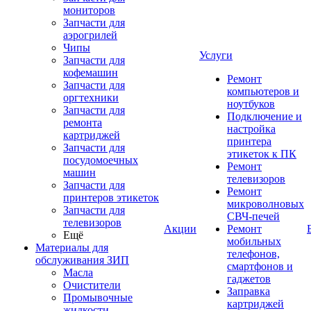
мониторов
Запчасти для
аэрогрилей
Чипы
Услуги
Запчасти для
кофемашин
Ремонт
Запчасти для
компьютеров и
оргтехники
ноутбуков
Запчасти для
Подключение и
ремонта
настройка
картриджей
принтера
Запчасти для
этикеток к ПК
посудомоечных
Ремонт
машин
телевизоров
Запчасти для
Ремонт
принтеров этикеток
микроволновых
Запчасти для
СВЧ-печей
телевизоров
Акции
Ремонт
Ещё
мобильных
Материалы для
телефонов,
обслуживания ЗИП
смартфонов и
Масла
гаджетов
Очистители
Заправка
Промывочные
картриджей
жидкости