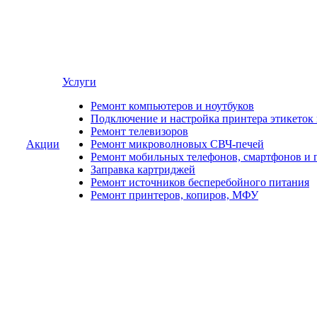
Услуги
Ремонт компьютеров и ноутбуков
Подключение и настройка принтера этикеток
Ремонт телевизоров
Акции
Ремонт микроволновых СВЧ-печей
Ремонт мобильных телефонов, смартфонов и 
Заправка картриджей
Ремонт источников бесперебойного питания
Ремонт принтеров, копиров, МФУ