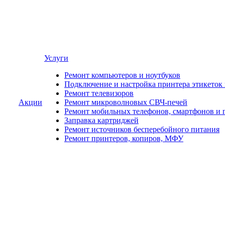
Услуги
Ремонт компьютеров и ноутбуков
Подключение и настройка принтера этикеток
Ремонт телевизоров
Акции
Ремонт микроволновых СВЧ-печей
Ремонт мобильных телефонов, смартфонов и 
Заправка картриджей
Ремонт источников бесперебойного питания
Ремонт принтеров, копиров, МФУ