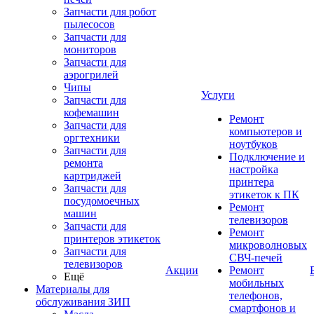
Запчасти для робот
пылесосов
Запчасти для
мониторов
Запчасти для
аэрогрилей
Чипы
Услуги
Запчасти для
кофемашин
Ремонт
Запчасти для
компьютеров и
оргтехники
ноутбуков
Запчасти для
Подключение и
ремонта
настройка
картриджей
принтера
Запчасти для
этикеток к ПК
посудомоечных
Ремонт
машин
телевизоров
Запчасти для
Ремонт
принтеров этикеток
микроволновых
Запчасти для
СВЧ-печей
телевизоров
Акции
Ремонт
Ещё
мобильных
Материалы для
телефонов,
обслуживания ЗИП
смартфонов и