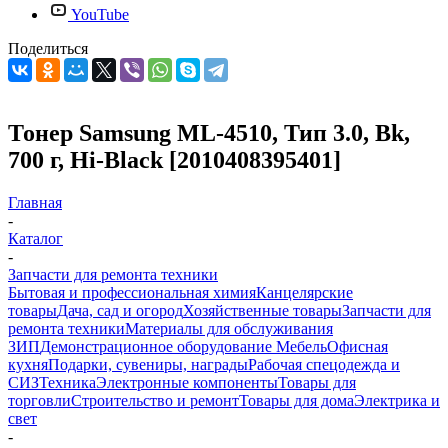
YouTube
Поделиться
Тонер Samsung ML-4510, Тип 3.0, Bk,
700 г, Hi-Black [2010408395401]
Главная
-
Каталог
-
Запчасти для ремонта техники
Бытовая и профессиональная химия
Канцелярские
товары
Дача, сад и огород
Хозяйственные товары
Запчасти для
ремонта техники
Материалы для обслуживания
ЗИП
Демонстрационное оборудование
Мебель
Офисная
кухня
Подарки, сувениры, награды
Рабочая спецодежда и
СИЗ
Техника
Электронные компоненты
Товары для
торговли
Строительство и ремонт
Товары для дома
Электрика и
свет
-