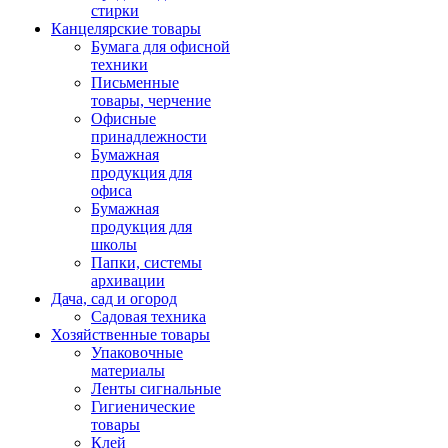
стирки
Канцелярские товары
Бумага для офисной
техники
Письменные
товары, черчение
Офисные
принадлежности
Бумажная
продукция для
офиса
Бумажная
продукция для
школы
Папки, системы
архивации
Дача, сад и огород
Садовая техника
Хозяйственные товары
Упаковочные
материалы
Ленты сигнальные
Гигиенические
товары
Клей