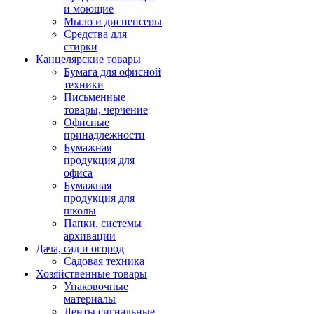
и моющие
Мыло и диспенсеры
Средства для
стирки
Канцелярские товары
Бумага для офисной
техники
Письменные
товары, черчение
Офисные
принадлежности
Бумажная
продукция для
офиса
Бумажная
продукция для
школы
Папки, системы
архивации
Дача, сад и огород
Садовая техника
Хозяйственные товары
Упаковочные
материалы
Ленты сигнальные