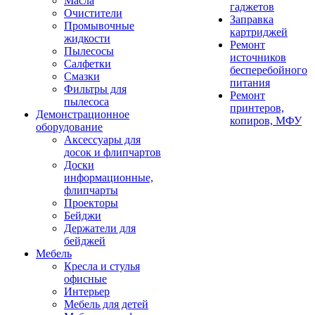
Масла
гаджетов
Очистители
Заправка
Промывочные
картриджей
жидкости
Ремонт
Пылесосы
источников
Салфетки
бесперебойного
Смазки
питания
Фильтры для
Ремонт
пылесоса
принтеров,
Демонстрационное
копиров, МФУ
оборудование
Аксессуары для
досок и флипчартов
Доски
информационные,
флипчарты
Проекторы
Бейджи
Держатели для
бейджей
Мебель
Кресла и стулья
офисные
Интерьер
Мебель для детей