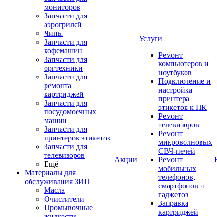
мониторов
Запчасти для
аэрогрилей
Чипы
Услуги
Запчасти для
кофемашин
Ремонт
Запчасти для
компьютеров и
оргтехники
ноутбуков
Запчасти для
Подключение и
ремонта
настройка
картриджей
принтера
Запчасти для
этикеток к ПК
посудомоечных
Ремонт
машин
телевизоров
Запчасти для
Ремонт
принтеров этикеток
микроволновых
Запчасти для
СВЧ-печей
телевизоров
Акции
Ремонт
Ещё
мобильных
Материалы для
телефонов,
обслуживания ЗИП
смартфонов и
Масла
гаджетов
Очистители
Заправка
Промывочные
картриджей
жидкости