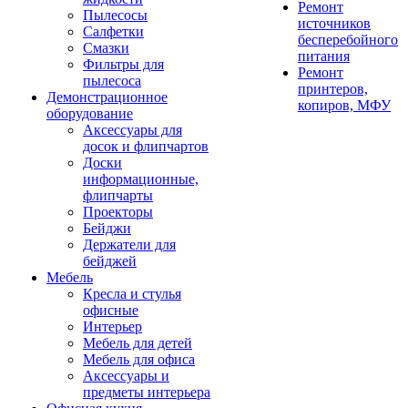
Ремонт
Пылесосы
источников
Салфетки
бесперебойного
Смазки
питания
Фильтры для
Ремонт
пылесоса
принтеров,
Демонстрационное
копиров, МФУ
оборудование
Аксессуары для
досок и флипчартов
Доски
информационные,
флипчарты
Проекторы
Бейджи
Держатели для
бейджей
Мебель
Кресла и стулья
офисные
Интерьер
Мебель для детей
Мебель для офиса
Аксессуары и
предметы интерьера