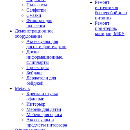
Ремонт
Пылесосы
источников
Салфетки
бесперебойного
Смазки
питания
Фильтры для
Ремонт
пылесоса
принтеров,
Демонстрационное
копиров, МФУ
оборудование
Аксессуары для
досок и флипчартов
Доски
информационные,
флипчарты
Проекторы
Бейджи
Держатели для
бейджей
Мебель
Кресла и стулья
офисные
Интерьер
Мебель для детей
Мебель для офиса
Аксессуары и
предметы интерьера