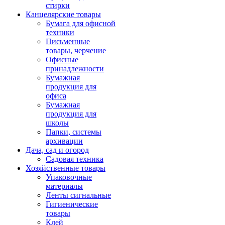
стирки
Канцелярские товары
Бумага для офисной
техники
Письменные
товары, черчение
Офисные
принадлежности
Бумажная
продукция для
офиса
Бумажная
продукция для
школы
Папки, системы
архивации
Дача, сад и огород
Садовая техника
Хозяйственные товары
Упаковочные
материалы
Ленты сигнальные
Гигиенические
товары
Клей