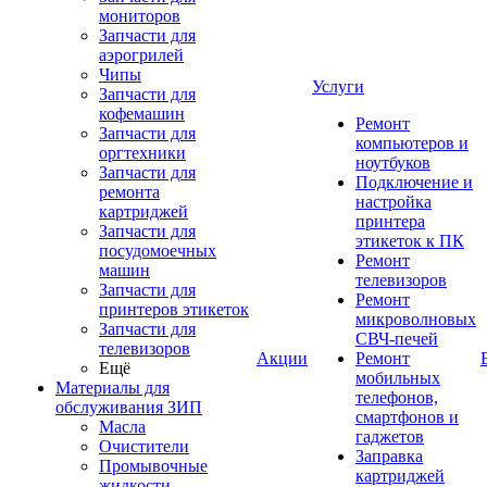
мониторов
Запчасти для
аэрогрилей
Чипы
Услуги
Запчасти для
кофемашин
Ремонт
Запчасти для
компьютеров и
оргтехники
ноутбуков
Запчасти для
Подключение и
ремонта
настройка
картриджей
принтера
Запчасти для
этикеток к ПК
посудомоечных
Ремонт
машин
телевизоров
Запчасти для
Ремонт
принтеров этикеток
микроволновых
Запчасти для
СВЧ-печей
телевизоров
Акции
Ремонт
Ещё
мобильных
Материалы для
телефонов,
обслуживания ЗИП
смартфонов и
Масла
гаджетов
Очистители
Заправка
Промывочные
картриджей
жидкости