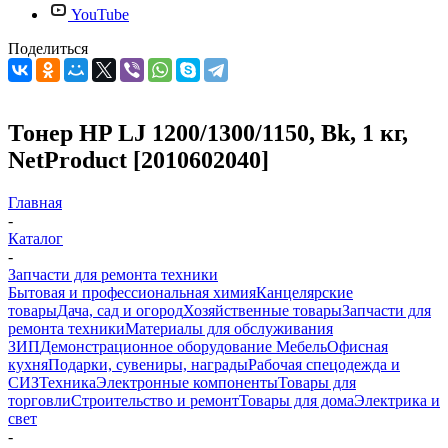
YouTube
Поделиться
Тонер HP LJ 1200/1300/1150, Bk, 1 кг,
NetProduct [2010602040]
Главная
-
Каталог
-
Запчасти для ремонта техники
Бытовая и профессиональная химия
Канцелярские
товары
Дача, сад и огород
Хозяйственные товары
Запчасти для
ремонта техники
Материалы для обслуживания
ЗИП
Демонстрационное оборудование
Мебель
Офисная
кухня
Подарки, сувениры, награды
Рабочая спецодежда и
СИЗ
Техника
Электронные компоненты
Товары для
торговли
Строительство и ремонт
Товары для дома
Электрика и
свет
-