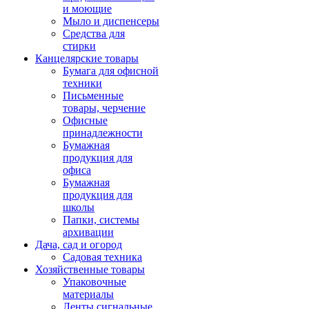
и моющие
Мыло и диспенсеры
Средства для
стирки
Канцелярские товары
Бумага для офисной
техники
Письменные
товары, черчение
Офисные
принадлежности
Бумажная
продукция для
офиса
Бумажная
продукция для
школы
Папки, системы
архивации
Дача, сад и огород
Садовая техника
Хозяйственные товары
Упаковочные
материалы
Ленты сигнальные