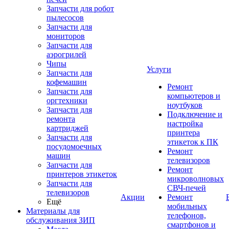
Запчасти для робот
пылесосов
Запчасти для
мониторов
Запчасти для
аэрогрилей
Чипы
Услуги
Запчасти для
кофемашин
Ремонт
Запчасти для
компьютеров и
оргтехники
ноутбуков
Запчасти для
Подключение и
ремонта
настройка
картриджей
принтера
Запчасти для
этикеток к ПК
посудомоечных
Ремонт
машин
телевизоров
Запчасти для
Ремонт
принтеров этикеток
микроволновых
Запчасти для
СВЧ-печей
телевизоров
Акции
Ремонт
Ещё
мобильных
Материалы для
телефонов,
обслуживания ЗИП
смартфонов и