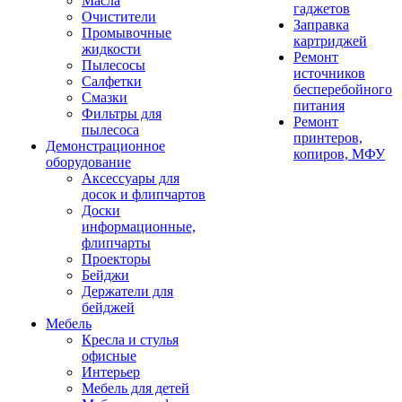
Масла
гаджетов
Очистители
Заправка
Промывочные
картриджей
жидкости
Ремонт
Пылесосы
источников
Салфетки
бесперебойного
Смазки
питания
Фильтры для
Ремонт
пылесоса
принтеров,
Демонстрационное
копиров, МФУ
оборудование
Аксессуары для
досок и флипчартов
Доски
информационные,
флипчарты
Проекторы
Бейджи
Держатели для
бейджей
Мебель
Кресла и стулья
офисные
Интерьер
Мебель для детей