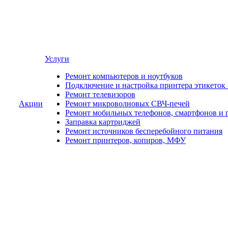
Услуги
Ремонт компьютеров и ноутбуков
Подключение и настройка принтера этикеток
Ремонт телевизоров
Акции
Ремонт микроволновых СВЧ-печей
Ремонт мобильных телефонов, смартфонов и 
Заправка картриджей
Ремонт источников бесперебойного питания
Ремонт принтеров, копиров, МФУ