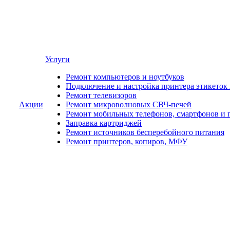
Услуги
Ремонт компьютеров и ноутбуков
Подключение и настройка принтера этикеток
Ремонт телевизоров
Акции
Ремонт микроволновых СВЧ-печей
Ремонт мобильных телефонов, смартфонов и 
Заправка картриджей
Ремонт источников бесперебойного питания
Ремонт принтеров, копиров, МФУ