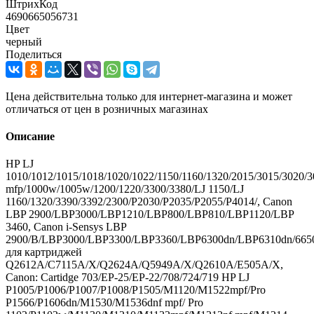
ШтрихКод
4690665056731
Цвет
черный
Поделиться
Цена действительна только для интернет-магазина и может
отличаться от цен в розничных магазинах
Описание
HP LJ
1010/1012/1015/1018/1020/1022/1150/1160/1320/2015/3015/3020
mfp/1000w/1005w/1200/1220/3300/3380/LJ 1150/LJ
1160/1320/3390/3392/2300/P2030/P2035/P2055/P4014/, Canon
LBP 2900/LBP3000/LBP1210/LBP800/LBP810/LBP1120/LBP
3460, Canon i-Sensys LBP
2900/B/LBP3000/LBP3300/LBP3360/LBP6300dn/LBP6310dn/665
для картриджей
Q2612A/C7115A/X/Q2624A/Q5949A/X/Q2610A/E505A/X,
Canon: Cartidge 703/EP-25/EP-22/708/724/719 HP LJ
P1005/P1006/P1007/P1008/P1505/M1120/M1522mpf/Pro
P1566/P1606dn/M1530/M1536dnf mpf/ Pro