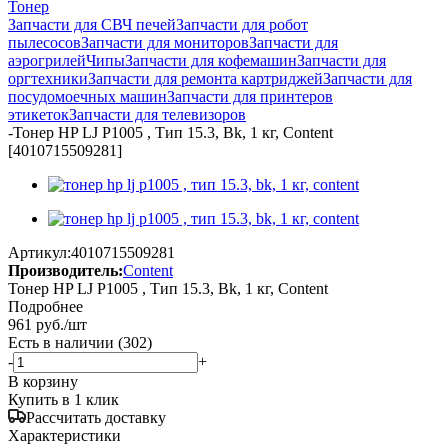
Тонер
Запчасти для СВЧ печей
Запчасти для робот
пылесосов
Запчасти для мониторов
Запчасти для
аэрогрилей
Чипы
Запчасти для кофемашин
Запчасти для
оргтехники
Запчасти для ремонта картриджей
Запчасти для
посудомоечных машин
Запчасти для принтеров
этикеток
Запчасти для телевизоров
-
Тонер HP LJ P1005 , Тип 15.3, Bk, 1 кг, Content
[4010715509281]
Артикул:
4010715509281
Производитель:
Content
Тонер HP LJ P1005 , Тип 15.3, Bk, 1 кг, Content
Подробнее
961
руб.
/шт
Есть в наличии
(302)
-
+
В корзину
Купить в 1 клик
Рассчитать доставку
Характеристики