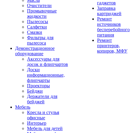
Масла
гаджетов
Очистители
Заправка
Промывочные
картриджей
жидкости
Ремонт
Пылесосы
источников
Салфетки
бесперебойного
Смазки
питания
Фильтры для
Ремонт
пылесоса
принтеров,
Демонстрационное
копиров, МФУ
оборудование
Аксессуары для
досок и флипчартов
Доски
информационные,
флипчарты
Проекторы
Бейджи
Держатели для
бейджей
Мебель
Кресла и стулья
офисные
Интерьер
Мебель для детей