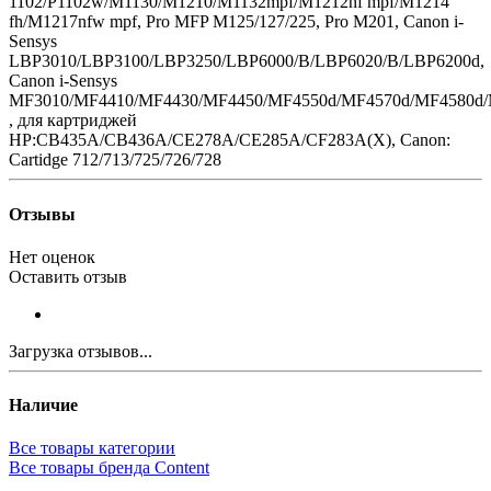
1102/P1102w/M1130/M1210/M1132mpf/M1212nf mpf/M1214
fh/M1217nfw mpf, Pro MFP M125/127/225, Pro M201, Canon i-
Sensys
LBP3010/LBP3100/LBP3250/LBP6000/B/LBP6020/B/LBP6200d,
Canon i-Sensys
MF3010/MF4410/MF4430/MF4450/MF4550d/MF4570d/MF4580d
, для картриджей
HP:СB435A/CB436A/CE278A/CE285A/CF283A(X), Canon:
Cartidge 712/713/725/726/728
Отзывы
Нет оценок
Оставить отзыв
Загрузка отзывов...
Наличие
Все товары категории
Все товары бренда Content