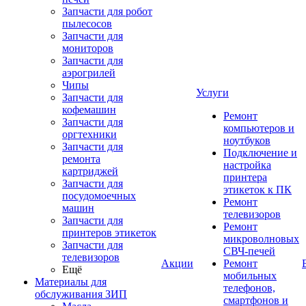
Запчасти для робот
пылесосов
Запчасти для
мониторов
Запчасти для
аэрогрилей
Чипы
Услуги
Запчасти для
кофемашин
Ремонт
Запчасти для
компьютеров и
оргтехники
ноутбуков
Запчасти для
Подключение и
ремонта
настройка
картриджей
принтера
Запчасти для
этикеток к ПК
посудомоечных
Ремонт
машин
телевизоров
Запчасти для
Ремонт
принтеров этикеток
микроволновых
Запчасти для
СВЧ-печей
телевизоров
Акции
Ремонт
Ещё
мобильных
Материалы для
телефонов,
обслуживания ЗИП
смартфонов и