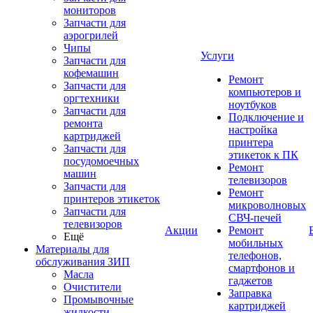
мониторов
Запчасти для
аэрогрилей
Чипы
Услуги
Запчасти для
кофемашин
Ремонт
Запчасти для
компьютеров и
оргтехники
ноутбуков
Запчасти для
Подключение и
ремонта
настройка
картриджей
принтера
Запчасти для
этикеток к ПК
посудомоечных
Ремонт
машин
телевизоров
Запчасти для
Ремонт
принтеров этикеток
микроволновых
Запчасти для
СВЧ-печей
телевизоров
Акции
Ремонт
Ещё
мобильных
Материалы для
телефонов,
обслуживания ЗИП
смартфонов и
Масла
гаджетов
Очистители
Заправка
Промывочные
картриджей
жидкости