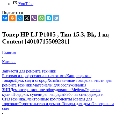
YouTube
Поделиться
Тонер HP LJ P1005 , Тип 15.3, Bk, 1 кг,
Content [4010715509281]
Главная
-
Каталог
-
Запчасти для ремонта техники
Бытовая и профессиональная химия
Канцелярские
товары
Дача, сад и огород
Хозяйственные товары
Запчасти для
ремонта техники
Материалы для обслуживания
ЗИП
Демонстрационное оборудование
Мебель
Офисная
кухня
Подарки, сувениры, награды
Рабочая спецодежда и
СИЗ
Техника
Электронные компоненты
Товары для
торговли
Строительство и ремонт
Товары для дома
Электрика и
свет
-