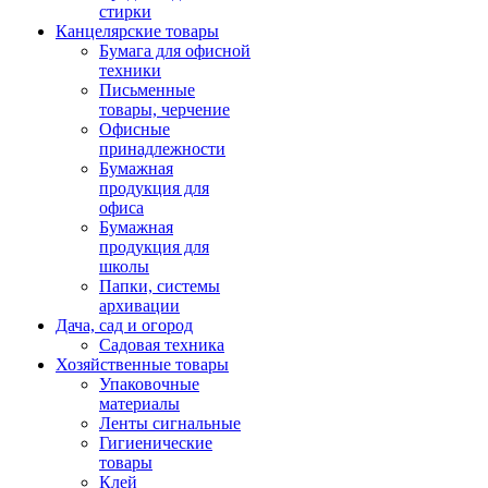
стирки
Канцелярские товары
Бумага для офисной
техники
Письменные
товары, черчение
Офисные
принадлежности
Бумажная
продукция для
офиса
Бумажная
продукция для
школы
Папки, системы
архивации
Дача, сад и огород
Садовая техника
Хозяйственные товары
Упаковочные
материалы
Ленты сигнальные
Гигиенические
товары
Клей