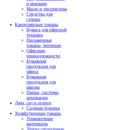
и моющие
Мыло и диспенсеры
Средства для
стирки
Канцелярские товары
Бумага для офисной
техники
Письменные
товары, черчение
Офисные
принадлежности
Бумажная
продукция для
офиса
Бумажная
продукция для
школы
Папки, системы
архивации
Дача, сад и огород
Садовая техника
Хозяйственные товары
Упаковочные
материалы
Ленты сигнальные