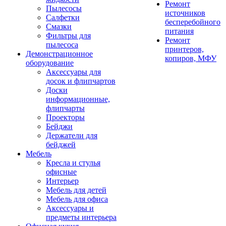
Ремонт
Пылесосы
источников
Салфетки
бесперебойного
Смазки
питания
Фильтры для
Ремонт
пылесоса
принтеров,
Демонстрационное
копиров, МФУ
оборудование
Аксессуары для
досок и флипчартов
Доски
информационные,
флипчарты
Проекторы
Бейджи
Держатели для
бейджей
Мебель
Кресла и стулья
офисные
Интерьер
Мебель для детей
Мебель для офиса
Аксессуары и
предметы интерьера