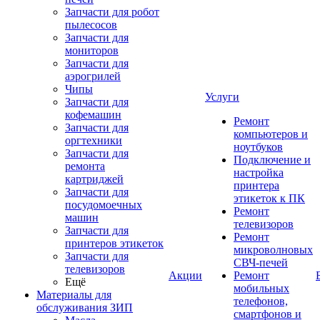
Запчасти для робот
пылесосов
Запчасти для
мониторов
Запчасти для
аэрогрилей
Чипы
Услуги
Запчасти для
кофемашин
Ремонт
Запчасти для
компьютеров и
оргтехники
ноутбуков
Запчасти для
Подключение и
ремонта
настройка
картриджей
принтера
Запчасти для
этикеток к ПК
посудомоечных
Ремонт
машин
телевизоров
Запчасти для
Ремонт
принтеров этикеток
микроволновых
Запчасти для
СВЧ-печей
телевизоров
Акции
Ремонт
Ещё
мобильных
Материалы для
телефонов,
обслуживания ЗИП
смартфонов и