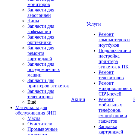
мониторов
Запчасти для
аэрогрилей
Чипы
Услуги
Запчасти для
кофемашин
Ремонт
Запчасти для
компьютеров и
оргтехники
ноутбуков
Запчасти для
Подключение и
ремонта
настройка
картриджей
принтера
Запчасти для
этикеток к ПК
посудомоечных
Ремонт
машин
телевизоров
Запчасти для
Ремонт
принтеров этикеток
микроволновых
Запчасти для
СВЧ-печей
телевизоров
Акции
Ремонт
Ещё
мобильных
Материалы для
телефонов,
обслуживания ЗИП
смартфонов и
Масла
гаджетов
Очистители
Заправка
Промывочные
картриджей
жидкости