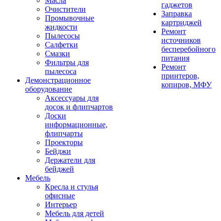
Масла
гаджетов
Очистители
Заправка
Промывочные
картриджей
жидкости
Ремонт
Пылесосы
источников
Салфетки
бесперебойного
Смазки
питания
Фильтры для
Ремонт
пылесоса
принтеров,
Демонстрационное
копиров, МФУ
оборудование
Аксессуары для
досок и флипчартов
Доски
информационные,
флипчарты
Проекторы
Бейджи
Держатели для
бейджей
Мебель
Кресла и стулья
офисные
Интерьер
Мебель для детей