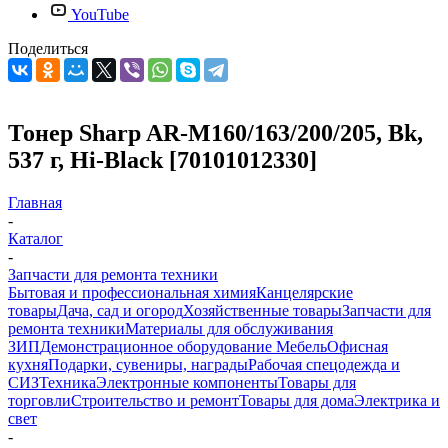
YouTube
Поделиться
Тонер Sharp AR-M160/163/200/205, Bk,
537 г, Hi-Black [70101012330]
Главная
-
Каталог
-
Запчасти для ремонта техники
Бытовая и профессиональная химия
Канцелярские
товары
Дача, сад и огород
Хозяйственные товары
Запчасти для
ремонта техники
Материалы для обслуживания
ЗИП
Демонстрационное оборудование
Мебель
Офисная
кухня
Подарки, сувениры, награды
Рабочая спецодежда и
СИЗ
Техника
Электронные компоненты
Товары для
торговли
Строительство и ремонт
Товары для дома
Электрика и
свет
-