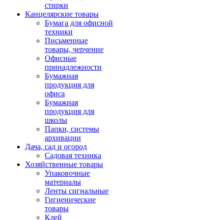
стирки
Канцелярские товары
Бумага для офисной
техники
Письменные
товары, черчение
Офисные
принадлежности
Бумажная
продукция для
офиса
Бумажная
продукция для
школы
Папки, системы
архивации
Дача, сад и огород
Садовая техника
Хозяйственные товары
Упаковочные
материалы
Ленты сигнальные
Гигиенические
товары
Клей