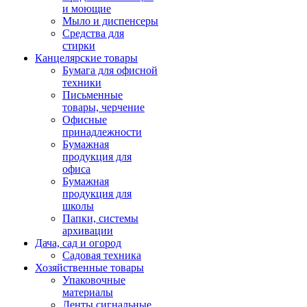
и моющие
Мыло и диспенсеры
Средства для
стирки
Канцелярские товары
Бумага для офисной
техники
Письменные
товары, черчение
Офисные
принадлежности
Бумажная
продукция для
офиса
Бумажная
продукция для
школы
Папки, системы
архивации
Дача, сад и огород
Садовая техника
Хозяйственные товары
Упаковочные
материалы
Ленты сигнальные