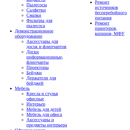
Ремонт
Пылесосы
источников
Салфетки
бесперебойного
Смазки
питания
Фильтры для
Ремонт
пылесоса
принтеров,
Демонстрационное
копиров, МФУ
оборудование
Аксессуары для
досок и флипчартов
Доски
информационные,
флипчарты
Проекторы
Бейджи
Держатели для
бейджей
Мебель
Кресла и стулья
офисные
Интерьер
Мебель для детей
Мебель для офиса
Аксессуары и
предметы интерьера