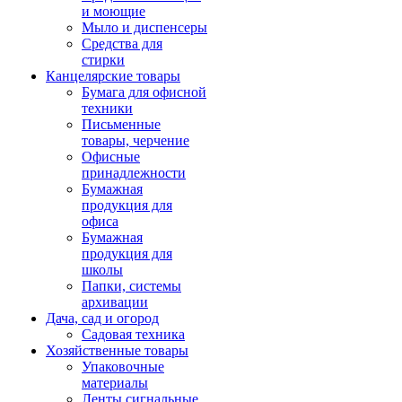
и моющие
Мыло и диспенсеры
Средства для
стирки
Канцелярские товары
Бумага для офисной
техники
Письменные
товары, черчение
Офисные
принадлежности
Бумажная
продукция для
офиса
Бумажная
продукция для
школы
Папки, системы
архивации
Дача, сад и огород
Садовая техника
Хозяйственные товары
Упаковочные
материалы
Ленты сигнальные