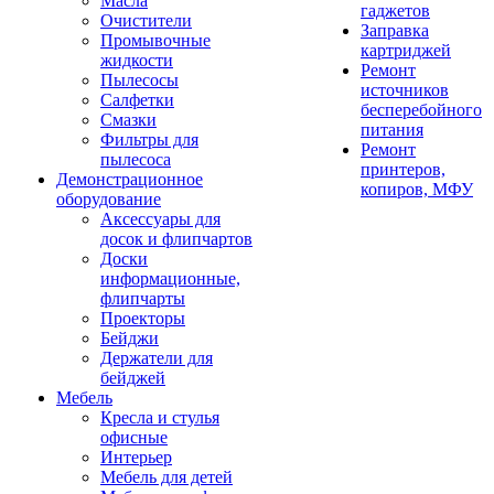
Масла
гаджетов
Очистители
Заправка
Промывочные
картриджей
жидкости
Ремонт
Пылесосы
источников
Салфетки
бесперебойного
Смазки
питания
Фильтры для
Ремонт
пылесоса
принтеров,
Демонстрационное
копиров, МФУ
оборудование
Аксессуары для
досок и флипчартов
Доски
информационные,
флипчарты
Проекторы
Бейджи
Держатели для
бейджей
Мебель
Кресла и стулья
офисные
Интерьер
Мебель для детей