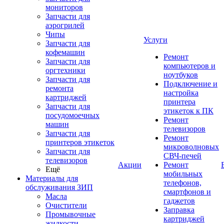
мониторов
Запчасти для
аэрогрилей
Чипы
Услуги
Запчасти для
кофемашин
Ремонт
Запчасти для
компьютеров и
оргтехники
ноутбуков
Запчасти для
Подключение и
ремонта
настройка
картриджей
принтера
Запчасти для
этикеток к ПК
посудомоечных
Ремонт
машин
телевизоров
Запчасти для
Ремонт
принтеров этикеток
микроволновых
Запчасти для
СВЧ-печей
телевизоров
Акции
Ремонт
Ещё
мобильных
Материалы для
телефонов,
обслуживания ЗИП
смартфонов и
Масла
гаджетов
Очистители
Заправка
Промывочные
картриджей
жидкости