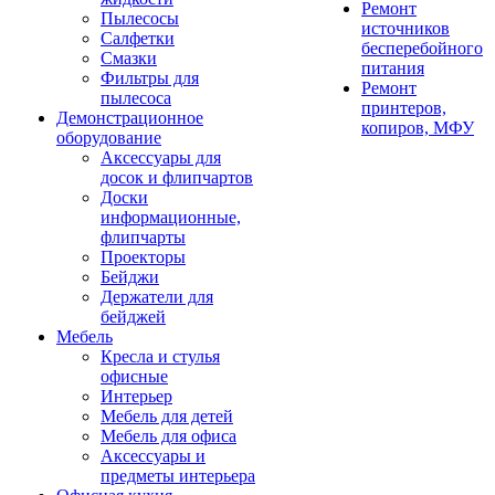
Ремонт
Пылесосы
источников
Салфетки
бесперебойного
Смазки
питания
Фильтры для
Ремонт
пылесоса
принтеров,
Демонстрационное
копиров, МФУ
оборудование
Аксессуары для
досок и флипчартов
Доски
информационные,
флипчарты
Проекторы
Бейджи
Держатели для
бейджей
Мебель
Кресла и стулья
офисные
Интерьер
Мебель для детей
Мебель для офиса
Аксессуары и
предметы интерьера