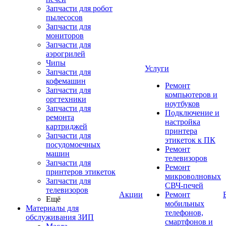
Запчасти для робот
пылесосов
Запчасти для
мониторов
Запчасти для
аэрогрилей
Чипы
Услуги
Запчасти для
кофемашин
Ремонт
Запчасти для
компьютеров и
оргтехники
ноутбуков
Запчасти для
Подключение и
ремонта
настройка
картриджей
принтера
Запчасти для
этикеток к ПК
посудомоечных
Ремонт
машин
телевизоров
Запчасти для
Ремонт
принтеров этикеток
микроволновых
Запчасти для
СВЧ-печей
телевизоров
Акции
Ремонт
Ещё
мобильных
Материалы для
телефонов,
обслуживания ЗИП
смартфонов и