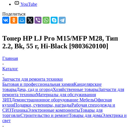
YouTube
Поделиться
Тонер HP LJ Pro M15/MFP M28, Тип
2.2, Bk, 55 г, Hi-Black [9803620100]
Главная
-
Каталог
-
Запчасти для ремонта техники
Бытовая и профессиональная химия
Канцелярские
товары
Дача, сад и огород
Хозяйственные товары
Запчасти для
ремонта техники
Материалы для обслуживания
ЗИП
Демонстрационное оборудование
Мебель
Офисная
кухня
Подарки, сувениры, награды
Рабочая спецодежда и
СИЗ
Техника
Электронные компоненты
Товары для
торговли
Строительство и ремонт
Товары для дома
Электрика и
свет
-