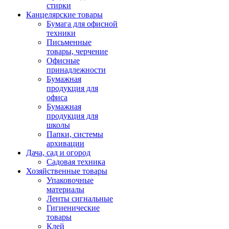
стирки
Канцелярские товары
Бумага для офисной
техники
Письменные
товары, черчение
Офисные
принадлежности
Бумажная
продукция для
офиса
Бумажная
продукция для
школы
Папки, системы
архивации
Дача, сад и огород
Садовая техника
Хозяйственные товары
Упаковочные
материалы
Ленты сигнальные
Гигиенические
товары
Клей