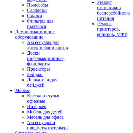
Ремонт
Пылесосы
источников
Салфетки
бесперебойного
Смазки
питания
Фильтры для
Ремонт
пылесоса
принтеров,
Демонстрационное
копиров, МФУ
оборудование
Аксессуары для
досок и флипчартов
Доски
информационные,
флипчарты
Проекторы
Бейджи
Держатели для
бейджей
Мебель
Кресла и стулья
офисные
Интерьер
Мебель для детей
Мебель для офиса
Аксессуары и
предметы интерьера