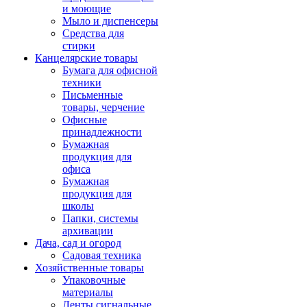
и моющие
Мыло и диспенсеры
Средства для
стирки
Канцелярские товары
Бумага для офисной
техники
Письменные
товары, черчение
Офисные
принадлежности
Бумажная
продукция для
офиса
Бумажная
продукция для
школы
Папки, системы
архивации
Дача, сад и огород
Садовая техника
Хозяйственные товары
Упаковочные
материалы
Ленты сигнальные