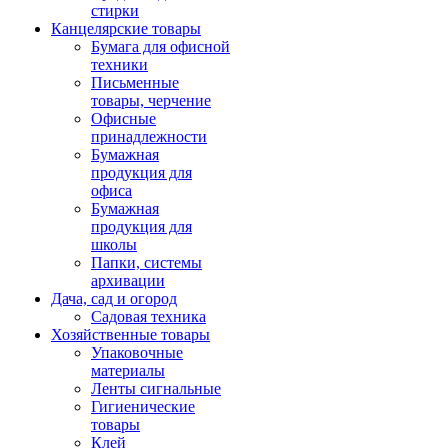
стирки
Канцелярские товары
Бумага для офисной
техники
Письменные
товары, черчение
Офисные
принадлежности
Бумажная
продукция для
офиса
Бумажная
продукция для
школы
Папки, системы
архивации
Дача, сад и огород
Садовая техника
Хозяйственные товары
Упаковочные
материалы
Ленты сигнальные
Гигиенические
товары
Клей