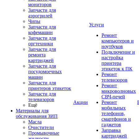
мониторов
Запчасти для
аэрогрилей
Чипы
Услуги
Запчасти для
кофемашин
Ремонт
Запчасти для
компьютеров и
оргтехники
ноутбуков
Запчасти для
Подключение и
ремонта
настройка
картриджей
принтера
Запчасти для
этикеток к ПК
посудомоечных
Ремонт
машин
телевизоров
Запчасти для
Ремонт
принтеров этикеток
микроволновых
Запчасти для
СВЧ-печей
телевизоров
Акции
Ремонт
Ещё
мобильных
Материалы для
телефонов,
обслуживания ЗИП
смартфонов и
Масла
гаджетов
Очистители
Заправка
Промывочные
картриджей
жидкости