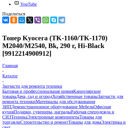
YouTube
Поделиться
Тонер Kyocera (TK-1160/TK-1170)
M2040/M2540, Bk, 290 г, Hi-Black
[9912214900912]
Главная
-
Каталог
-
Запчасти для ремонта техники
Бытовая и профессиональная химия
Канцелярские
товары
Дача, сад и огород
Хозяйственные товары
Запчасти для
ремонта техники
Материалы для обслуживания
ЗИП
Демонстрационное оборудование
Мебель
Офисная
кухня
Подарки, сувениры, награды
Рабочая спецодежда и
СИЗ
Техника
Электронные компоненты
Товары для
торговли
Строительство и ремонт
Товары для дома
Электрика и
свет