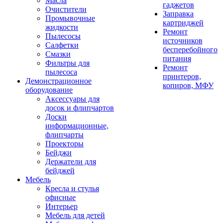
Масла
гаджетов
Очистители
Заправка
Промывочные
картриджей
жидкости
Ремонт
Пылесосы
источников
Салфетки
бесперебойного
Смазки
питания
Фильтры для
Ремонт
пылесоса
принтеров,
Демонстрационное
копиров, МФУ
оборудование
Аксессуары для
досок и флипчартов
Доски
информационные,
флипчарты
Проекторы
Бейджи
Держатели для
бейджей
Мебель
Кресла и стулья
офисные
Интерьер
Мебель для детей