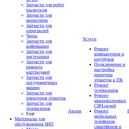
Запчасти для робот
пылесосов
Запчасти для
мониторов
Запчасти для
аэрогрилей
Чипы
Услуги
Запчасти для
кофемашин
Ремонт
Запчасти для
компьютеров и
оргтехники
ноутбуков
Запчасти для
Подключение и
ремонта
настройка
картриджей
принтера
Запчасти для
этикеток к ПК
посудомоечных
Ремонт
машин
телевизоров
Запчасти для
Ремонт
принтеров этикеток
микроволновых
Запчасти для
СВЧ-печей
телевизоров
Акции
Ремонт
Ещё
мобильных
Материалы для
телефонов,
обслуживания ЗИП
смартфонов и