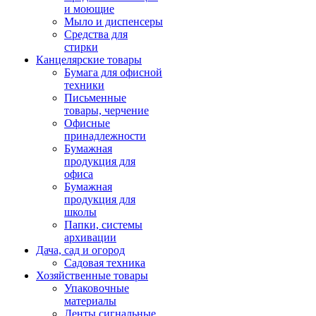
и моющие
Мыло и диспенсеры
Средства для
стирки
Канцелярские товары
Бумага для офисной
техники
Письменные
товары, черчение
Офисные
принадлежности
Бумажная
продукция для
офиса
Бумажная
продукция для
школы
Папки, системы
архивации
Дача, сад и огород
Садовая техника
Хозяйственные товары
Упаковочные
материалы
Ленты сигнальные