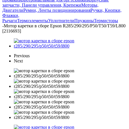
запчасти, Панели управления, Крепежи
Моторы,
Двигатели
Ремни, Ленты позиционирования
Ручки, Кнопки,
Флажки,
Рычаги
Термоэлементы
Уплотнители
Пружины
Термисторы
-
Мотор каретки в сборе Epson R285/290/295/P50/T50/T59/L800
[2116693]
Previous
Next