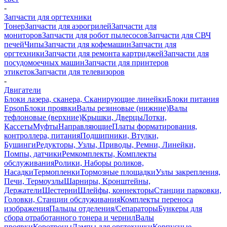
-
Запчасти для оргтехники
Тонер
Запчасти для аэрогрилей
Запчасти для
мониторов
Запчасти для робот пылесосов
Запчасти для СВЧ
печей
Чипы
Запчасти для кофемашин
Запчасти для
оргтехники
Запчасти для ремонта картриджей
Запчасти для
посудомоечных машин
Запчасти для принтеров
этикеток
Запчасти для телевизоров
-
Двигатели
Блоки лазера, сканера, Сканирующие линейки
Блоки питания
Epson
Блоки проявки
Валы резиновые (нижние)
Валы
тефлоновые (верхние)
Крышки, Дверцы
Лотки,
Кассеты
Муфты
Направляющие
Платы форматирования,
контроллера, питания
Подшипники, Втулки,
Бушинги
Редукторы, Узлы, Приводы, Ремни, Линейки,
Помпы, датчики
Ремкомплекты, Комплекты
обслуживания
Ролики, Наборы роликов,
Насадки
Термопленки
Тормозные площадки
Узлы закрепления,
Печи, Термоузлы
Шарниры, Кронштейны,
Держатели
Шестерни
Шлейфы, коннекторы
Станции парковки,
Головки, Станции обслуживания
Комплекты переноса
изображения
Пальцы отделения/Сепараторы
Бункеры для
сбора отработанного тонера и чернил
Валы
проявки
Коротроны
Лампы для оргтехники
Корпусные