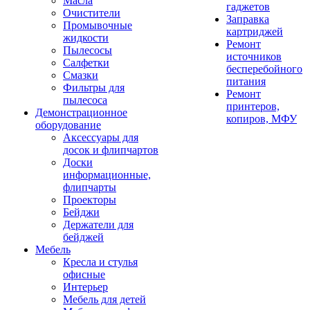
Масла
гаджетов
Очистители
Заправка
Промывочные
картриджей
жидкости
Ремонт
Пылесосы
источников
Салфетки
бесперебойного
Смазки
питания
Фильтры для
Ремонт
пылесоса
принтеров,
Демонстрационное
копиров, МФУ
оборудование
Аксессуары для
досок и флипчартов
Доски
информационные,
флипчарты
Проекторы
Бейджи
Держатели для
бейджей
Мебель
Кресла и стулья
офисные
Интерьер
Мебель для детей