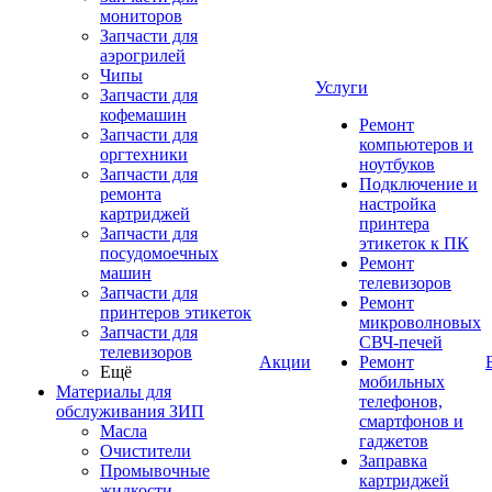
мониторов
Запчасти для
аэрогрилей
Чипы
Услуги
Запчасти для
кофемашин
Ремонт
Запчасти для
компьютеров и
оргтехники
ноутбуков
Запчасти для
Подключение и
ремонта
настройка
картриджей
принтера
Запчасти для
этикеток к ПК
посудомоечных
Ремонт
машин
телевизоров
Запчасти для
Ремонт
принтеров этикеток
микроволновых
Запчасти для
СВЧ-печей
телевизоров
Акции
Ремонт
Ещё
мобильных
Материалы для
телефонов,
обслуживания ЗИП
смартфонов и
Масла
гаджетов
Очистители
Заправка
Промывочные
картриджей
жидкости