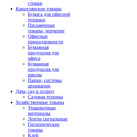
стирки
Канцелярские товары
Бумага для офисной
техники
Письменные
товары, черчение
Офисные
принадлежности
Бумажная
продукция для
офиса
Бумажная
продукция для
школы
Папки, системы
архивации
Дача, сад и огород
Садовая техника
Хозяйственные товары
Упаковочные
материалы
Ленты сигнальные
Гигиенические
товары
Клей