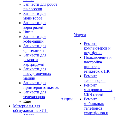
Запчасти для робот
пылесосов
Запчасти для
мониторов
Запчасти для
аэрогрилей
Чипы
Услуги
Запчасти для
кофемашин
Ремонт
Запчасти для
компьютеров и
оргтехники
ноутбуков
Запчасти для
Подключение и
ремонта
настройка
картриджей
принтера
Запчасти для
этикеток к ПК
посудомоечных
Ремонт
машин
телевизоров
Запчасти для
Ремонт
принтеров этикеток
микроволновых
Запчасти для
СВЧ-печей
телевизоров
Акции
Ремонт
Ещё
мобильных
Материалы для
телефонов,
обслуживания ЗИП
смартфонов и