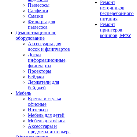
Ремонт
Пылесосы
источников
Салфетки
бесперебойного
Смазки
питания
Фильтры для
Ремонт
пылесоса
принтеров,
Демонстрационное
копиров, МФУ
оборудование
Аксессуары для
досок и флипчартов
Доски
информационные,
флипчарты
Проекторы
Бейджи
Держатели для
бейджей
Мебель
Кресла и стулья
офисные
Интерьер
Мебель для детей
Мебель для офиса
Аксессуары и
предметы интерьера