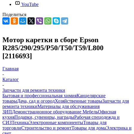
YouTube
Поделиться
Мотор каретки в сборе Epson
R285/290/295/P50/T50/T59/L800
[2116693]
Главная
-
Каталог
-
Запчасти для ремонта техники
Бытовая и профессиональная химия
Канцелярские
товары
Дача, сад и огород
Хозяйственные товары
Запчасти для
ремонта техники
Материалы для обслуживания
ЗИП
Демонстрационное оборудование
Мебель
Офисная
кухня
Подарки, сувениры, награды
Рабочая спецодежда и
СИЗ
Техника
Электронные компоненты
Товары для
торговли
Строительство и ремонт
Товары для дома
Электрика и
свет