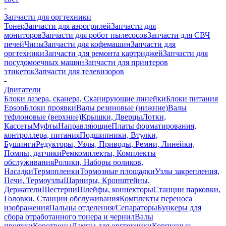
-
Запчасти для оргтехники
Тонер
Запчасти для аэрогрилей
Запчасти для
мониторов
Запчасти для робот пылесосов
Запчасти для СВЧ
печей
Чипы
Запчасти для кофемашин
Запчасти для
оргтехники
Запчасти для ремонта картриджей
Запчасти для
посудомоечных машин
Запчасти для принтеров
этикеток
Запчасти для телевизоров
-
Двигатели
Блоки лазера, сканера, Сканирующие линейки
Блоки питания
Epson
Блоки проявки
Валы резиновые (нижние)
Валы
тефлоновые (верхние)
Крышки, Дверцы
Лотки,
Кассеты
Муфты
Направляющие
Платы форматирования,
контроллера, питания
Подшипники, Втулки,
Бушинги
Редукторы, Узлы, Приводы, Ремни, Линейки,
Помпы, датчики
Ремкомплекты, Комплекты
обслуживания
Ролики, Наборы роликов,
Насадки
Термопленки
Тормозные площадки
Узлы закрепления,
Печи, Термоузлы
Шарниры, Кронштейны,
Держатели
Шестерни
Шлейфы, коннекторы
Станции парковки,
Головки, Станции обслуживания
Комплекты переноса
изображения
Пальцы отделения/Сепараторы
Бункеры для
сбора отработанного тонера и чернил
Валы
проявки
Коротроны
Лампы для оргтехники
Корпусные