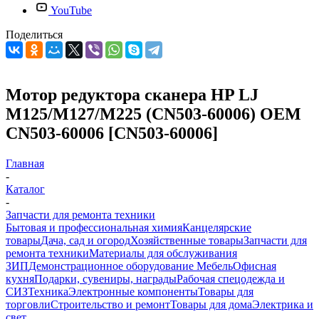
YouTube
Поделиться
Мотор редуктора сканера HP LJ
M125/M127/M225 (CN503-60006) OEM
CN503-60006 [CN503-60006]
Главная
-
Каталог
-
Запчасти для ремонта техники
Бытовая и профессиональная химия
Канцелярские
товары
Дача, сад и огород
Хозяйственные товары
Запчасти для
ремонта техники
Материалы для обслуживания
ЗИП
Демонстрационное оборудование
Мебель
Офисная
кухня
Подарки, сувениры, награды
Рабочая спецодежда и
СИЗ
Техника
Электронные компоненты
Товары для
торговли
Строительство и ремонт
Товары для дома
Электрика и
свет