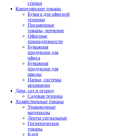
стирки
Канцелярские товары
Бумага для офисной
техники
Письменные
товары, черчение
Офисные
принадлежности
Бумажная
продукция для
офиса
Бумажная
продукция для
школы
Папки, системы
архивации
Дача, сад и огород
Садовая техника
Хозяйственные товары
Упаковочные
материалы
Ленты сигнальные
Гигиенические
товары
Клей