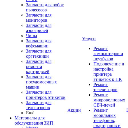
Запчасти для робот
пылесосов
Запчасти для
мониторов
Запчасти для
аэрогрилей
Чипы
Услуги
Запчасти для
кофемашин
Ремонт
Запчасти для
компьютеров и
оргтехники
ноутбуков
Запчасти для
Подключение и
ремонта
настройка
картриджей
принтера
Запчасти для
этикеток к ПК
посудомоечных
Ремонт
машин
телевизоров
Запчасти для
Ремонт
принтеров этикеток
микроволновых
Запчасти для
СВЧ-печей
телевизоров
Акции
Ремонт
Ещё
мобильных
Материалы для
телефонов,
обслуживания ЗИП
смартфонов и