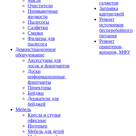
Масла
гаджетов
Очистители
Заправка
Промывочные
картриджей
жидкости
Ремонт
Пылесосы
источников
Салфетки
бесперебойного
Смазки
питания
Фильтры для
Ремонт
пылесоса
принтеров,
Демонстрационное
копиров, МФУ
оборудование
Аксессуары для
досок и флипчартов
Доски
информационные,
флипчарты
Проекторы
Бейджи
Держатели для
бейджей
Мебель
Кресла и стулья
офисные
Интерьер
Мебель для детей