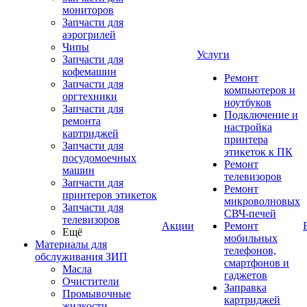
мониторов
Запчасти для
аэрогрилей
Чипы
Услуги
Запчасти для
кофемашин
Ремонт
Запчасти для
компьютеров и
оргтехники
ноутбуков
Запчасти для
Подключение и
ремонта
настройка
картриджей
принтера
Запчасти для
этикеток к ПК
посудомоечных
Ремонт
машин
телевизоров
Запчасти для
Ремонт
принтеров этикеток
микроволновых
Запчасти для
СВЧ-печей
телевизоров
Акции
Ремонт
Ещё
мобильных
Материалы для
телефонов,
обслуживания ЗИП
смартфонов и
Масла
гаджетов
Очистители
Заправка
Промывочные
картриджей
жидкости