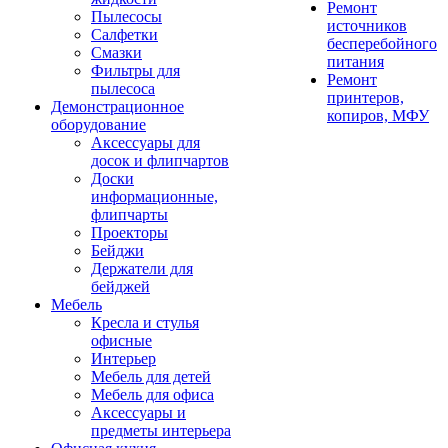
Ремонт
Пылесосы
источников
Салфетки
бесперебойного
Смазки
питания
Фильтры для
Ремонт
пылесоса
принтеров,
Демонстрационное
копиров, МФУ
оборудование
Аксессуары для
досок и флипчартов
Доски
информационные,
флипчарты
Проекторы
Бейджи
Держатели для
бейджей
Мебель
Кресла и стулья
офисные
Интерьер
Мебель для детей
Мебель для офиса
Аксессуары и
предметы интерьера