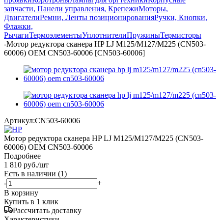
запчасти, Панели управления, Крепежи
Моторы,
Двигатели
Ремни, Ленты позиционирования
Ручки, Кнопки,
Флажки,
Рычаги
Термоэлементы
Уплотнители
Пружины
Термисторы
-
Мотор редуктора сканера HP LJ M125/M127/M225 (CN503-
60006) OEM CN503-60006 [CN503-60006]
Артикул:
CN503-60006
Мотор редуктора сканера HP LJ M125/M127/M225 (CN503-
60006) OEM CN503-60006
Подробнее
1 810
руб.
/шт
Есть в наличии
(1)
-
+
В корзину
Купить в 1 клик
Рассчитать доставку
Характеристики