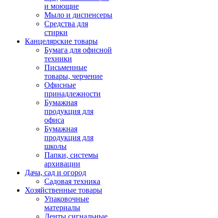
и моющие
Мыло и диспенсеры
Средства для
стирки
Канцелярские товары
Бумага для офисной
техники
Письменные
товары, черчение
Офисные
принадлежности
Бумажная
продукция для
офиса
Бумажная
продукция для
школы
Папки, системы
архивации
Дача, сад и огород
Садовая техника
Хозяйственные товары
Упаковочные
материалы
Ленты сигнальные