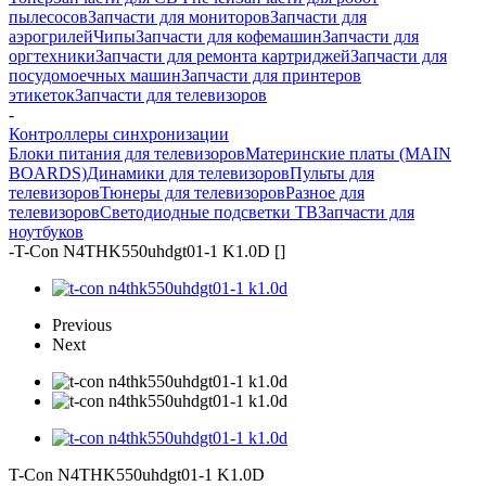
пылесосов
Запчасти для мониторов
Запчасти для
аэрогрилей
Чипы
Запчасти для кофемашин
Запчасти для
оргтехники
Запчасти для ремонта картриджей
Запчасти для
посудомоечных машин
Запчасти для принтеров
этикеток
Запчасти для телевизоров
-
Контроллеры синхронизации
Блоки питания для телевизоров
Материнские платы (MAIN
BOARDS)
Динамики для телевизоров
Пульты для
телевизоров
Тюнеры для телевизоров
Разное для
телевизоров
Светодиодные подсветки ТВ
Запчасти для
ноутбуков
-
T-Con N4THK550uhdgt01-1 K1.0D []
Previous
Next
T-Con N4THK550uhdgt01-1 K1.0D