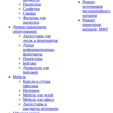
Ремонт
Пылесосы
источников
Салфетки
бесперебойного
Смазки
питания
Фильтры для
Ремонт
пылесоса
принтеров,
Демонстрационное
копиров, МФУ
оборудование
Аксессуары для
досок и флипчартов
Доски
информационные,
флипчарты
Проекторы
Бейджи
Держатели для
бейджей
Мебель
Кресла и стулья
офисные
Интерьер
Мебель для детей
Мебель для офиса
Аксессуары и
предметы интерьера