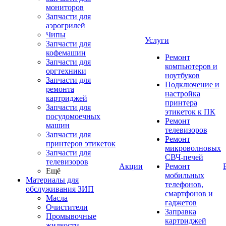
мониторов
Запчасти для
аэрогрилей
Чипы
Услуги
Запчасти для
кофемашин
Ремонт
Запчасти для
компьютеров и
оргтехники
ноутбуков
Запчасти для
Подключение и
ремонта
настройка
картриджей
принтера
Запчасти для
этикеток к ПК
посудомоечных
Ремонт
машин
телевизоров
Запчасти для
Ремонт
принтеров этикеток
микроволновых
Запчасти для
СВЧ-печей
телевизоров
Акции
Ремонт
Ещё
мобильных
Материалы для
телефонов,
обслуживания ЗИП
смартфонов и
Масла
гаджетов
Очистители
Заправка
Промывочные
картриджей
жидкости