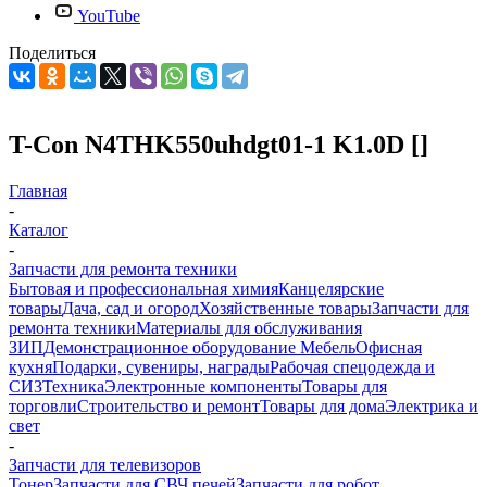
YouTube
Поделиться
T-Con N4THK550uhdgt01-1 K1.0D []
Главная
-
Каталог
-
Запчасти для ремонта техники
Бытовая и профессиональная химия
Канцелярские
товары
Дача, сад и огород
Хозяйственные товары
Запчасти для
ремонта техники
Материалы для обслуживания
ЗИП
Демонстрационное оборудование
Мебель
Офисная
кухня
Подарки, сувениры, награды
Рабочая спецодежда и
СИЗ
Техника
Электронные компоненты
Товары для
торговли
Строительство и ремонт
Товары для дома
Электрика и
свет
-
Запчасти для телевизоров
Тонер
Запчасти для СВЧ печей
Запчасти для робот