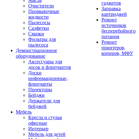
Масла
гаджетов
Очистители
Заправка
Промывочные
картриджей
жидкости
Ремонт
Пылесосы
источников
Салфетки
бесперебойного
Смазки
питания
Фильтры для
Ремонт
пылесоса
принтеров,
Демонстрационное
копиров, МФУ
оборудование
Аксессуары для
досок и флипчартов
Доски
информационные,
флипчарты
Проекторы
Бейджи
Держатели для
бейджей
Мебель
Кресла и стулья
офисные
Интерьер
Мебель для детей