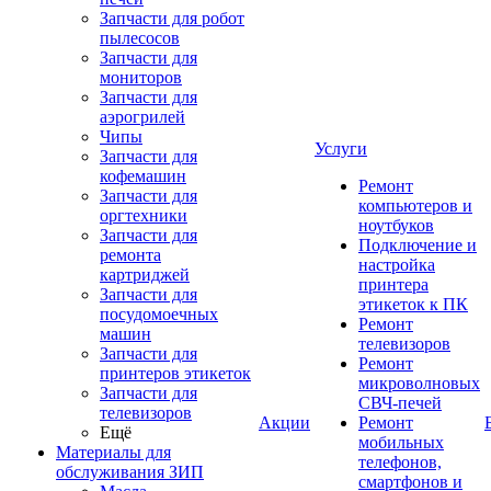
Запчасти для робот
пылесосов
Запчасти для
мониторов
Запчасти для
аэрогрилей
Чипы
Услуги
Запчасти для
кофемашин
Ремонт
Запчасти для
компьютеров и
оргтехники
ноутбуков
Запчасти для
Подключение и
ремонта
настройка
картриджей
принтера
Запчасти для
этикеток к ПК
посудомоечных
Ремонт
машин
телевизоров
Запчасти для
Ремонт
принтеров этикеток
микроволновых
Запчасти для
СВЧ-печей
телевизоров
Акции
Ремонт
Ещё
мобильных
Материалы для
телефонов,
обслуживания ЗИП
смартфонов и