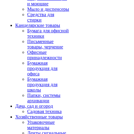
и моющие
Мыло и диспенсеры
Средства для
стирки
Канцелярские товары
Бумага для офисной
техники
Письменные
товары, черчение
Офисные
принадлежности
Бумажная
продукция для
офиса
Бумажная
продукция для
школы
Папки, системы
архивации
Дача, сад и огород
Садовая техника
Хозяйственные товары
Упаковочные
материалы
Ленты сигнальные