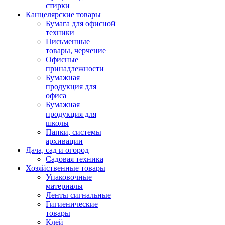
стирки
Канцелярские товары
Бумага для офисной
техники
Письменные
товары, черчение
Офисные
принадлежности
Бумажная
продукция для
офиса
Бумажная
продукция для
школы
Папки, системы
архивации
Дача, сад и огород
Садовая техника
Хозяйственные товары
Упаковочные
материалы
Ленты сигнальные
Гигиенические
товары
Клей