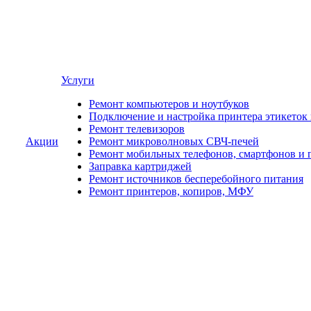
Услуги
Ремонт компьютеров и ноутбуков
Подключение и настройка принтера этикеток
Ремонт телевизоров
Акции
Ремонт микроволновых СВЧ-печей
Ремонт мобильных телефонов, смартфонов и 
Заправка картриджей
Ремонт источников бесперебойного питания
Ремонт принтеров, копиров, МФУ