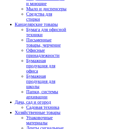
и моющие
Мыло и диспенсеры
Средства для
стирки
Канцелярские товары
Бумага для офисной
техники
Письменные
товары, черчение
Офисные
принадлежности
Бумажная
продукция для
офиса
Бумажная
продукция для
школы
Папки, системы
архивации
Дача, сад и огород
Садовая техника
Хозяйственные товары
Упаковочные
материалы
Ленты сигнальные