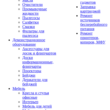
Масла
гаджетов
Очистители
Заправка
Промывочные
картриджей
жидкости
Ремонт
Пылесосы
источников
Салфетки
бесперебойного
Смазки
питания
Фильтры для
Ремонт
пылесоса
принтеров,
Демонстрационное
копиров, МФУ
оборудование
Аксессуары для
досок и флипчартов
Доски
информационные,
флипчарты
Проекторы
Бейджи
Держатели для
бейджей
Мебель
Кресла и стулья
офисные
Интерьер
Мебель для детей