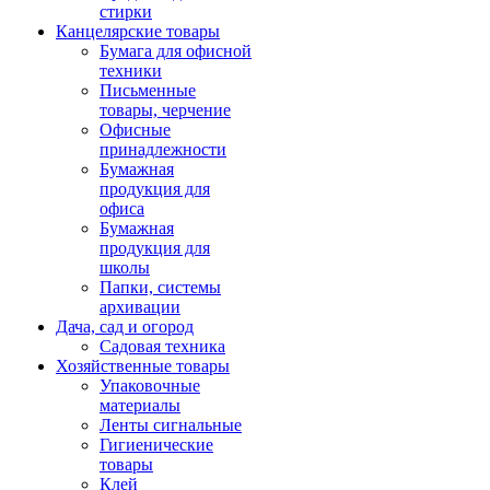
стирки
Канцелярские товары
Бумага для офисной
техники
Письменные
товары, черчение
Офисные
принадлежности
Бумажная
продукция для
офиса
Бумажная
продукция для
школы
Папки, системы
архивации
Дача, сад и огород
Садовая техника
Хозяйственные товары
Упаковочные
материалы
Ленты сигнальные
Гигиенические
товары
Клей