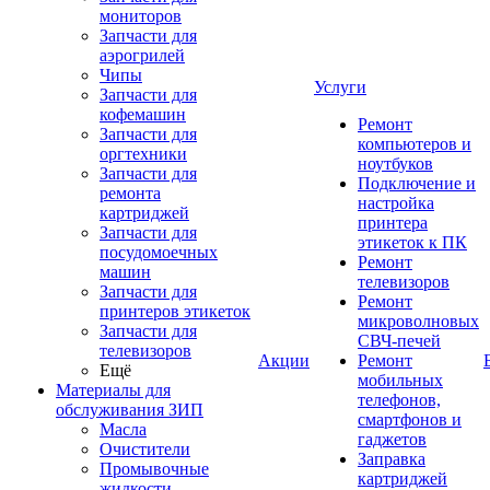
мониторов
Запчасти для
аэрогрилей
Чипы
Услуги
Запчасти для
кофемашин
Ремонт
Запчасти для
компьютеров и
оргтехники
ноутбуков
Запчасти для
Подключение и
ремонта
настройка
картриджей
принтера
Запчасти для
этикеток к ПК
посудомоечных
Ремонт
машин
телевизоров
Запчасти для
Ремонт
принтеров этикеток
микроволновых
Запчасти для
СВЧ-печей
телевизоров
Акции
Ремонт
Ещё
мобильных
Материалы для
телефонов,
обслуживания ЗИП
смартфонов и
Масла
гаджетов
Очистители
Заправка
Промывочные
картриджей
жидкости