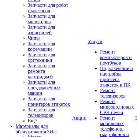
Запчасти для робот
пылесосов
Запчасти для
мониторов
Запчасти для
аэрогрилей
Чипы
Услуги
Запчасти для
кофемашин
Ремонт
Запчасти для
компьютеров и
оргтехники
ноутбуков
Запчасти для
Подключение и
ремонта
настройка
картриджей
принтера
Запчасти для
этикеток к ПК
посудомоечных
Ремонт
машин
телевизоров
Запчасти для
Ремонт
принтеров этикеток
микроволновых
Запчасти для
СВЧ-печей
телевизоров
Акции
Ремонт
Ещё
мобильных
Материалы для
телефонов,
обслуживания ЗИП
смартфонов и