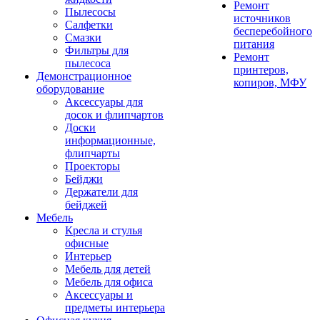
Ремонт
Пылесосы
источников
Салфетки
бесперебойного
Смазки
питания
Фильтры для
Ремонт
пылесоса
принтеров,
Демонстрационное
копиров, МФУ
оборудование
Аксессуары для
досок и флипчартов
Доски
информационные,
флипчарты
Проекторы
Бейджи
Держатели для
бейджей
Мебель
Кресла и стулья
офисные
Интерьер
Мебель для детей
Мебель для офиса
Аксессуары и
предметы интерьера