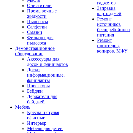
Масла
гаджетов
Очистители
Заправка
Промывочные
картриджей
жидкости
Ремонт
Пылесосы
источников
Салфетки
бесперебойного
Смазки
питания
Фильтры для
Ремонт
пылесоса
принтеров,
Демонстрационное
копиров, МФУ
оборудование
Аксессуары для
досок и флипчартов
Доски
информационные,
флипчарты
Проекторы
Бейджи
Держатели для
бейджей
Мебель
Кресла и стулья
офисные
Интерьер
Мебель для детей