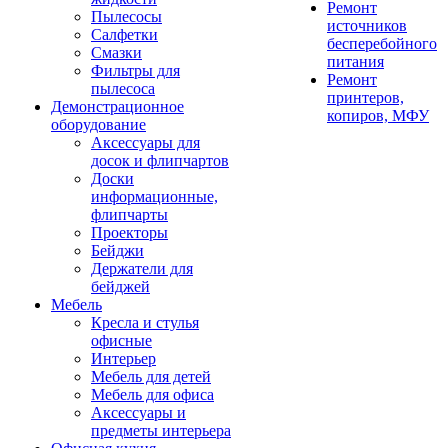
Ремонт
Пылесосы
источников
Салфетки
бесперебойного
Смазки
питания
Фильтры для
Ремонт
пылесоса
принтеров,
Демонстрационное
копиров, МФУ
оборудование
Аксессуары для
досок и флипчартов
Доски
информационные,
флипчарты
Проекторы
Бейджи
Держатели для
бейджей
Мебель
Кресла и стулья
офисные
Интерьер
Мебель для детей
Мебель для офиса
Аксессуары и
предметы интерьера