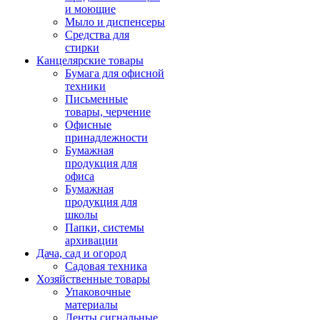
и моющие
Мыло и диспенсеры
Средства для
стирки
Канцелярские товары
Бумага для офисной
техники
Письменные
товары, черчение
Офисные
принадлежности
Бумажная
продукция для
офиса
Бумажная
продукция для
школы
Папки, системы
архивации
Дача, сад и огород
Садовая техника
Хозяйственные товары
Упаковочные
материалы
Ленты сигнальные