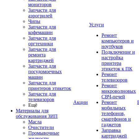
мониторов
Запчасти для
аэрогрилей
Чипы
Услуги
Запчасти для
кофемашин
Ремонт
Запчасти для
компьютеров и
оргтехники
ноутбуков
Запчасти для
Подключение и
ремонта
настройка
картриджей
принтера
Запчасти для
этикеток к ПК
посудомоечных
Ремонт
машин
телевизоров
Запчасти для
Ремонт
принтеров этикеток
микроволновых
Запчасти для
СВЧ-печей
телевизоров
Акции
Ремонт
Ещё
мобильных
Материалы для
телефонов,
обслуживания ЗИП
смартфонов и
Масла
гаджетов
Очистители
Заправка
Промывочные
картриджей
жидкости