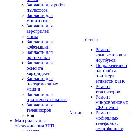
Запчасти для робот
пылесосов
Запчасти для
мониторов
Запчасти для
аэрогрилей
Чипы
Услуги
Запчасти для
кофемашин
Ремонт
Запчасти для
компьютеров и
оргтехники
ноутбуков
Запчасти для
Подключение и
ремонта
настройка
картриджей
принтера
Запчасти для
этикеток к ПК
посудомоечных
Ремонт
машин
телевизоров
Запчасти для
Ремонт
принтеров этикеток
микроволновых
Запчасти для
СВЧ-печей
телевизоров
Акции
Ремонт
Ещё
мобильных
Материалы для
телефонов,
обслуживания ЗИП
смартфонов и