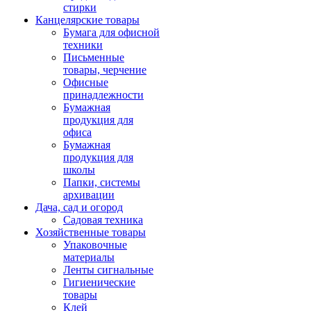
стирки
Канцелярские товары
Бумага для офисной
техники
Письменные
товары, черчение
Офисные
принадлежности
Бумажная
продукция для
офиса
Бумажная
продукция для
школы
Папки, системы
архивации
Дача, сад и огород
Садовая техника
Хозяйственные товары
Упаковочные
материалы
Ленты сигнальные
Гигиенические
товары
Клей