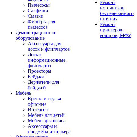
Ремонт
Пылесосы
источников
Салфетки
бесперебойного
Смазки
питания
Фильтры для
Ремонт
пылесоса
принтеров,
Демонстрационное
копиров, МФУ
оборудование
Аксессуары для
досок и флипчартов
Доски
информационные,
флипчарты
Проекторы
Бейджи
Держатели для
бейджей
Мебель
Кресла и стулья
офисные
Интерьер
Мебель для детей
Мебель для офиса
Аксессуары и
предметы интерьера