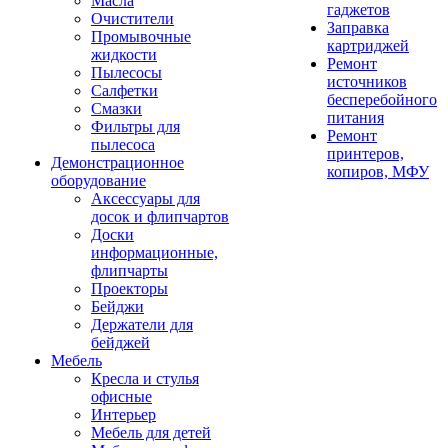
Масла
гаджетов
Очистители
Заправка
Промывочные
картриджей
жидкости
Ремонт
Пылесосы
источников
Салфетки
бесперебойного
Смазки
питания
Фильтры для
Ремонт
пылесоса
принтеров,
Демонстрационное
копиров, МФУ
оборудование
Аксессуары для
досок и флипчартов
Доски
информационные,
флипчарты
Проекторы
Бейджи
Держатели для
бейджей
Мебель
Кресла и стулья
офисные
Интерьер
Мебель для детей