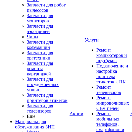
Запчасти для робот
пылесосов
Запчасти для
мониторов
Запчасти для
аэрогрилей
Чипы
Услуги
Запчасти для
кофемашин
Ремонт
Запчасти для
компьютеров и
оргтехники
ноутбуков
Запчасти для
Подключение и
ремонта
настройка
картриджей
принтера
Запчасти для
этикеток к ПК
посудомоечных
Ремонт
машин
телевизоров
Запчасти для
Ремонт
принтеров этикеток
микроволновых
Запчасти для
СВЧ-печей
телевизоров
Акции
Ремонт
Ещё
мобильных
Материалы для
телефонов,
обслуживания ЗИП
смартфонов и