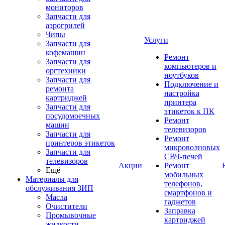
мониторов
Запчасти для
аэрогрилей
Чипы
Услуги
Запчасти для
кофемашин
Ремонт
Запчасти для
компьютеров и
оргтехники
ноутбуков
Запчасти для
Подключение и
ремонта
настройка
картриджей
принтера
Запчасти для
этикеток к ПК
посудомоечных
Ремонт
машин
телевизоров
Запчасти для
Ремонт
принтеров этикеток
микроволновых
Запчасти для
СВЧ-печей
телевизоров
Акции
Ремонт
Ещё
мобильных
Материалы для
телефонов,
обслуживания ЗИП
смартфонов и
Масла
гаджетов
Очистители
Заправка
Промывочные
картриджей
жидкости