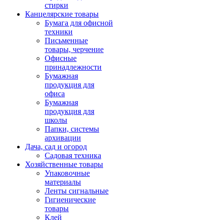
стирки
Канцелярские товары
Бумага для офисной
техники
Письменные
товары, черчение
Офисные
принадлежности
Бумажная
продукция для
офиса
Бумажная
продукция для
школы
Папки, системы
архивации
Дача, сад и огород
Садовая техника
Хозяйственные товары
Упаковочные
материалы
Ленты сигнальные
Гигиенические
товары
Клей