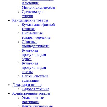
и моющие
Мыло и диспенсеры
Средства для
стирки
Канцелярские товары
Бумага для офисной
техники
Письменные
товары, черчение
Офисные
принадлежности
Бумажная
продукция для
офиса
Бумажная
продукция для
школы
Папки, системы
архивации
Дача, сад и огород
Садовая техника
Хозяйственные товары
Упаковочные
материалы
Ленты сигнальные