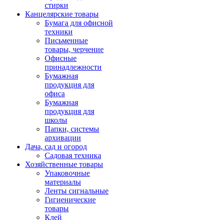
стирки
Канцелярские товары
Бумага для офисной
техники
Письменные
товары, черчение
Офисные
принадлежности
Бумажная
продукция для
офиса
Бумажная
продукция для
школы
Папки, системы
архивации
Дача, сад и огород
Садовая техника
Хозяйственные товары
Упаковочные
материалы
Ленты сигнальные
Гигиенические
товары
Клей