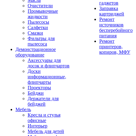
Масла
гаджетов
Очистители
Заправка
Промывочные
картриджей
жидкости
Ремонт
Пылесосы
источников
Салфетки
бесперебойного
Смазки
питания
Фильтры для
Ремонт
пылесоса
принтеров,
Демонстрационное
копиров, МФУ
оборудование
Аксессуары для
досок и флипчартов
Доски
информационные,
флипчарты
Проекторы
Бейджи
Держатели для
бейджей
Мебель
Кресла и стулья
офисные
Интерьер
Мебель для детей