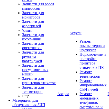
Запчасти для робот
пылесосов
Запчасти для
мониторов
Запчасти для
аэрогрилей
Чипы
Услуги
Запчасти для
кофемашин
Ремонт
Запчасти для
компьютеров и
оргтехники
ноутбуков
Запчасти для
Подключение и
ремонта
настройка
картриджей
принтера
Запчасти для
этикеток к ПК
посудомоечных
Ремонт
машин
телевизоров
Запчасти для
Ремонт
принтеров этикеток
микроволновых
Запчасти для
СВЧ-печей
телевизоров
Акции
Ремонт
Ещё
мобильных
Материалы для
телефонов,
обслуживания ЗИП
смартфонов и