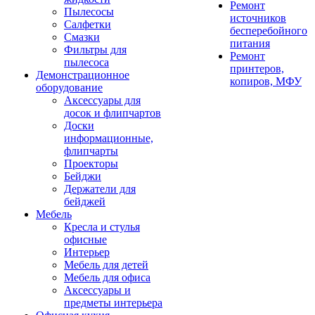
Ремонт
Пылесосы
источников
Салфетки
бесперебойного
Смазки
питания
Фильтры для
Ремонт
пылесоса
принтеров,
Демонстрационное
копиров, МФУ
оборудование
Аксессуары для
досок и флипчартов
Доски
информационные,
флипчарты
Проекторы
Бейджи
Держатели для
бейджей
Мебель
Кресла и стулья
офисные
Интерьер
Мебель для детей
Мебель для офиса
Аксессуары и
предметы интерьера