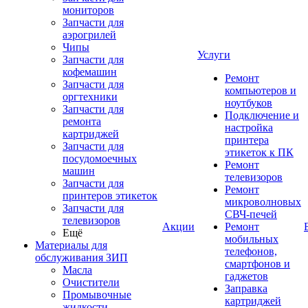
мониторов
Запчасти для
аэрогрилей
Чипы
Услуги
Запчасти для
кофемашин
Ремонт
Запчасти для
компьютеров и
оргтехники
ноутбуков
Запчасти для
Подключение и
ремонта
настройка
картриджей
принтера
Запчасти для
этикеток к ПК
посудомоечных
Ремонт
машин
телевизоров
Запчасти для
Ремонт
принтеров этикеток
микроволновых
Запчасти для
СВЧ-печей
телевизоров
Акции
Ремонт
Ещё
мобильных
Материалы для
телефонов,
обслуживания ЗИП
смартфонов и
Масла
гаджетов
Очистители
Заправка
Промывочные
картриджей
жидкости