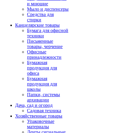
и моющие
Мыло и диспенсеры
Средства для
стирки
Канцелярские товары
Бумага для офисной
техники
Письменные
товары, черчение
Офисные
принадлежности
Бумажная
продукция для
офиса
Бумажная
продукция для
школы
Папки, системы
архивации
Дача, сад и огород
Садовая техника
Хозяйственные товары
Упаковочные
материалы
Ленты сигнальные