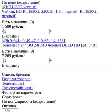
По цене (возрастание)
Чайник BQ KT1830G, 2200Вт, 1.7л, черный [KT1830G
черный]
Есть в наличии (9)
1 589
руб.
/шт
-
+
В корзину
Телевизор 24" BQ 24F34B черный DLED HD [24F34B]
Есть в наличии (9)
7 265
руб.
/шт
-
+
В корзину
Список брендов
Разделы товаров
Телевизоры
1
Электрочайники
1
Фильтр по параметрам
Сортировка
По популярности (возрастание)
Оптовая