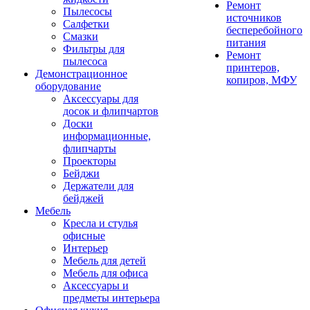
Ремонт
Пылесосы
источников
Салфетки
бесперебойного
Смазки
питания
Фильтры для
Ремонт
пылесоса
принтеров,
Демонстрационное
копиров, МФУ
оборудование
Аксессуары для
досок и флипчартов
Доски
информационные,
флипчарты
Проекторы
Бейджи
Держатели для
бейджей
Мебель
Кресла и стулья
офисные
Интерьер
Мебель для детей
Мебель для офиса
Аксессуары и
предметы интерьера