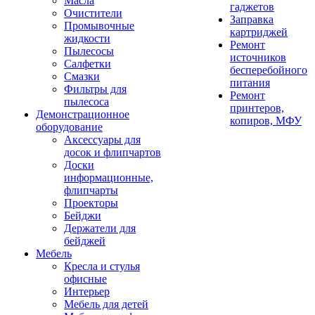
Масла
гаджетов
Очистители
Заправка
Промывочные
картриджей
жидкости
Ремонт
Пылесосы
источников
Салфетки
бесперебойного
Смазки
питания
Фильтры для
Ремонт
пылесоса
принтеров,
Демонстрационное
копиров, МФУ
оборудование
Аксессуары для
досок и флипчартов
Доски
информационные,
флипчарты
Проекторы
Бейджи
Держатели для
бейджей
Мебель
Кресла и стулья
офисные
Интерьер
Мебель для детей