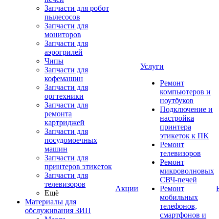
Запчасти для робот
пылесосов
Запчасти для
мониторов
Запчасти для
аэрогрилей
Чипы
Услуги
Запчасти для
кофемашин
Ремонт
Запчасти для
компьютеров и
оргтехники
ноутбуков
Запчасти для
Подключение и
ремонта
настройка
картриджей
принтера
Запчасти для
этикеток к ПК
посудомоечных
Ремонт
машин
телевизоров
Запчасти для
Ремонт
принтеров этикеток
микроволновых
Запчасти для
СВЧ-печей
телевизоров
Акции
Ремонт
Ещё
мобильных
Материалы для
телефонов,
обслуживания ЗИП
смартфонов и