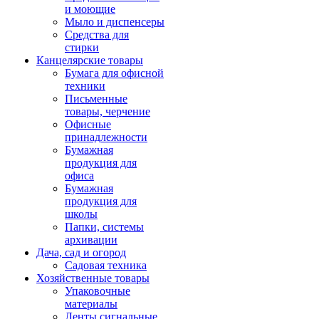
и моющие
Мыло и диспенсеры
Средства для
стирки
Канцелярские товары
Бумага для офисной
техники
Письменные
товары, черчение
Офисные
принадлежности
Бумажная
продукция для
офиса
Бумажная
продукция для
школы
Папки, системы
архивации
Дача, сад и огород
Садовая техника
Хозяйственные товары
Упаковочные
материалы
Ленты сигнальные