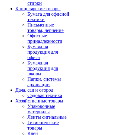
стирки
Канцелярские товары
Бумага для офисной
техники
Письменные
товары, черчение
Офисные
принадлежности
Бумажная
продукция для
офиса
Бумажная
продукция для
школы
Папки, системы
архивации
Дача, сад и огород
Садовая техника
Хозяйственные товары
Упаковочные
материалы
Ленты сигнальные
Гигиенические
товары
Клей