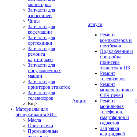
мониторов
Запчасти для
аэрогрилей
Чипы
Услуги
Запчасти для
кофемашин
Ремонт
Запчасти для
компьютеров и
оргтехники
ноутбуков
Запчасти для
Подключение и
ремонта
настройка
картриджей
принтера
Запчасти для
этикеток к ПК
посудомоечных
Ремонт
машин
телевизоров
Запчасти для
Ремонт
принтеров этикеток
микроволновых
Запчасти для
СВЧ-печей
телевизоров
Акции
Ремонт
Ещё
мобильных
Материалы для
телефонов,
обслуживания ЗИП
смартфонов и
Масла
гаджетов
Очистители
Заправка
Промывочные
картриджей
жидкости