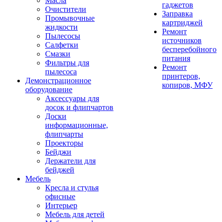
Масла
гаджетов
Очистители
Заправка
Промывочные
картриджей
жидкости
Ремонт
Пылесосы
источников
Салфетки
бесперебойного
Смазки
питания
Фильтры для
Ремонт
пылесоса
принтеров,
Демонстрационное
копиров, МФУ
оборудование
Аксессуары для
досок и флипчартов
Доски
информационные,
флипчарты
Проекторы
Бейджи
Держатели для
бейджей
Мебель
Кресла и стулья
офисные
Интерьер
Мебель для детей