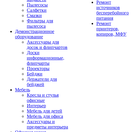
Ремонт
Пылесосы
источников
Салфетки
бесперебойного
Смазки
питания
Фильтры для
Ремонт
пылесоса
принтеров,
Демонстрационное
копиров, МФУ
оборудование
Аксессуары для
досок и флипчартов
Доски
информационные,
флипчарты
Проекторы
Бейджи
Держатели для
бейджей
Мебель
Кресла и стулья
офисные
Интерьер
Мебель для детей
Мебель для офиса
Аксессуары и
предметы интерьера