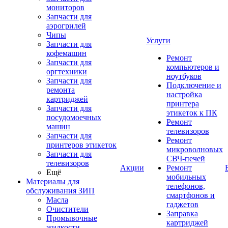
мониторов
Запчасти для
аэрогрилей
Чипы
Услуги
Запчасти для
кофемашин
Ремонт
Запчасти для
компьютеров и
оргтехники
ноутбуков
Запчасти для
Подключение и
ремонта
настройка
картриджей
принтера
Запчасти для
этикеток к ПК
посудомоечных
Ремонт
машин
телевизоров
Запчасти для
Ремонт
принтеров этикеток
микроволновых
Запчасти для
СВЧ-печей
телевизоров
Акции
Ремонт
Ещё
мобильных
Материалы для
телефонов,
обслуживания ЗИП
смартфонов и
Масла
гаджетов
Очистители
Заправка
Промывочные
картриджей
жидкости