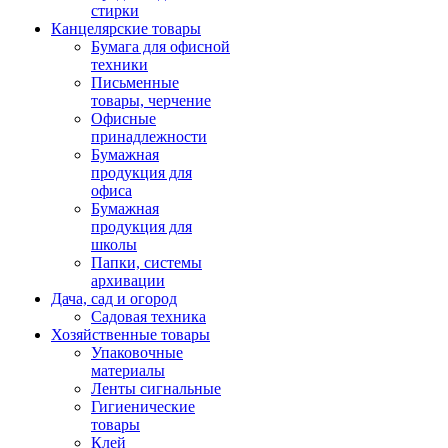
стирки
Канцелярские товары
Бумага для офисной
техники
Письменные
товары, черчение
Офисные
принадлежности
Бумажная
продукция для
офиса
Бумажная
продукция для
школы
Папки, системы
архивации
Дача, сад и огород
Садовая техника
Хозяйственные товары
Упаковочные
материалы
Ленты сигнальные
Гигиенические
товары
Клей