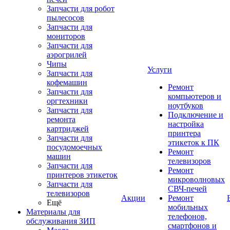
Запчасти для робот
пылесосов
Запчасти для
мониторов
Запчасти для
аэрогрилей
Чипы
Услуги
Запчасти для
кофемашин
Ремонт
Запчасти для
компьютеров и
оргтехники
ноутбуков
Запчасти для
Подключение и
ремонта
настройка
картриджей
принтера
Запчасти для
этикеток к ПК
посудомоечных
Ремонт
машин
телевизоров
Запчасти для
Ремонт
принтеров этикеток
микроволновых
Запчасти для
СВЧ-печей
телевизоров
Акции
Ремонт
Ещё
мобильных
Материалы для
телефонов,
обслуживания ЗИП
смартфонов и