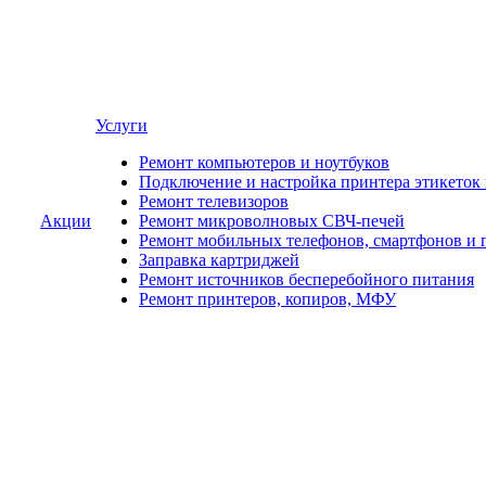
Услуги
Ремонт компьютеров и ноутбуков
Подключение и настройка принтера этикеток
Ремонт телевизоров
Акции
Ремонт микроволновых СВЧ-печей
Ремонт мобильных телефонов, смартфонов и 
Заправка картриджей
Ремонт источников бесперебойного питания
Ремонт принтеров, копиров, МФУ