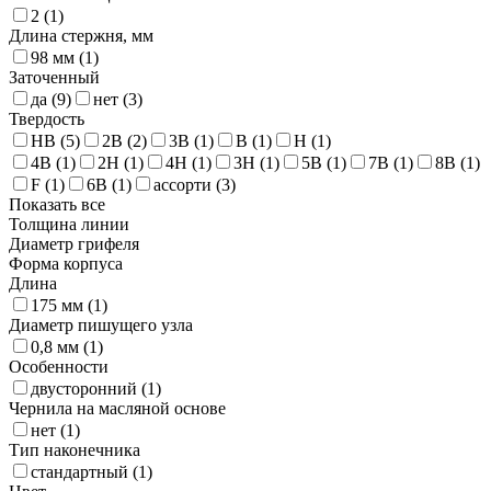
2 (
1
)
Длина стержня, мм
98 мм (
1
)
Заточенный
да (
9
)
нет (
3
)
Твердость
HB (
5
)
2B (
2
)
3B (
1
)
B (
1
)
H (
1
)
4B (
1
)
2H (
1
)
4H (
1
)
3H (
1
)
5B (
1
)
7B (
1
)
8B (
1
)
F (
1
)
6B (
1
)
ассорти (
3
)
Показать все
Толщина линии
Диаметр грифеля
Форма корпуса
Длина
175 мм (
1
)
Диаметр пишущего узла
0,8 мм (
1
)
Особенности
двусторонний (
1
)
Чернила на масляной основе
нет (
1
)
Тип наконечника
стандартный (
1
)