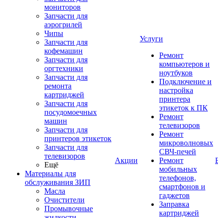
мониторов
Запчасти для
аэрогрилей
Чипы
Услуги
Запчасти для
кофемашин
Ремонт
Запчасти для
компьютеров и
оргтехники
ноутбуков
Запчасти для
Подключение и
ремонта
настройка
картриджей
принтера
Запчасти для
этикеток к ПК
посудомоечных
Ремонт
машин
телевизоров
Запчасти для
Ремонт
принтеров этикеток
микроволновых
Запчасти для
СВЧ-печей
телевизоров
Акции
Ремонт
Ещё
мобильных
Материалы для
телефонов,
обслуживания ЗИП
смартфонов и
Масла
гаджетов
Очистители
Заправка
Промывочные
картриджей
жидкости