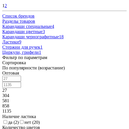
1
2
Список брендов
Разделы товаров
Карандаши специальные
4
Карандаши цветные
3
Карандаши чернографитные
18
Ластики
9
Стержни для ручек
1
Циркули, грифели
1
Фильтр по параметрам
Сортировка
По популярности (возрастание)
Оптовая
27
304
581
858
1135
Наличие ластика
да (
2
)
нет (
20
)
Количество цветов