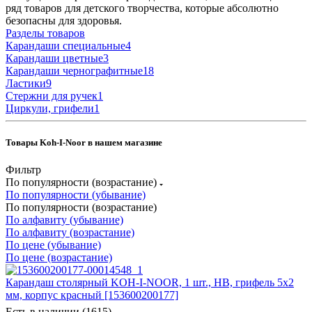
ряд товаров для детского творчества, которые абсолютно
безопасны для здоровья.
Разделы товаров
Карандаши специальные
4
Карандаши цветные
3
Карандаши чернографитные
18
Ластики
9
Стержни для ручек
1
Циркули, грифели
1
Товары Koh-I-Noor в нашем магазине
Фильтр
По популярности (возрастание)
По популярности (убывание)
По популярности (возрастание)
По алфавиту (убывание)
По алфавиту (возрастание)
По цене (убывание)
По цене (возрастание)
Карандаш столярный KOH-I-NOOR, 1 шт., НВ, грифель 5х2
мм, корпус красный [153600200177]
Есть в наличии (1615)