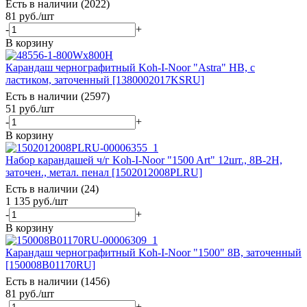
Есть в наличии (2022)
81
руб.
/шт
-
+
В корзину
Карандаш чернографитный Koh-I-Noor "Astra" HB, с
ластиком, заточенный [1380002017KSRU]
Есть в наличии (2597)
51
руб.
/шт
-
+
В корзину
Набор карандашей ч/г Koh-I-Noor "1500 Art" 12шт., 8B-2H,
заточен., метал. пенал [1502012008PLRU]
Есть в наличии (24)
1 135
руб.
/шт
-
+
В корзину
Карандаш чернографитный Koh-I-Noor "1500" 8В, заточенный
[150008B01170RU]
Есть в наличии (1456)
81
руб.
/шт
-
+