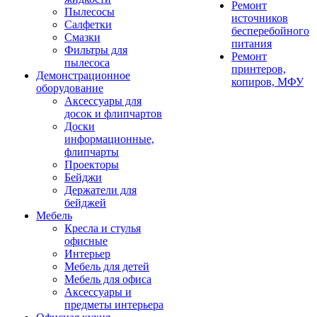
Ремонт
Пылесосы
источников
Салфетки
бесперебойного
Смазки
питания
Фильтры для
Ремонт
пылесоса
принтеров,
Демонстрационное
копиров, МФУ
оборудование
Аксессуары для
досок и флипчартов
Доски
информационные,
флипчарты
Проекторы
Бейджи
Держатели для
бейджей
Мебель
Кресла и стулья
офисные
Интерьер
Мебель для детей
Мебель для офиса
Аксессуары и
предметы интерьера