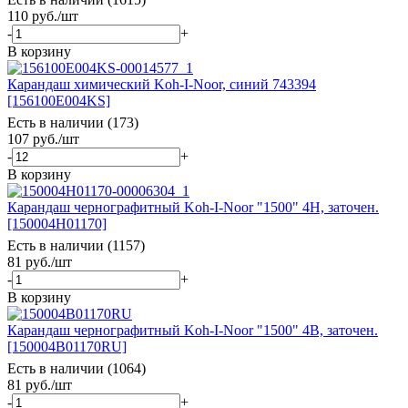
110
руб.
/шт
-
+
В корзину
Карандаш химический Koh-I-Noor, синий 743394
[156100E004KS]
Есть в наличии (173)
107
руб.
/шт
-
+
В корзину
Карандаш чернографитный Koh-I-Noor "1500" 4Н, заточен.
[150004H01170]
Есть в наличии (1157)
81
руб.
/шт
-
+
В корзину
Карандаш чернографитный Koh-I-Noor "1500" 4В, заточен.
[150004B01170RU]
Есть в наличии (1064)
81
руб.
/шт
-
+