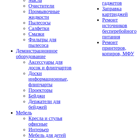
Масла
гаджетов
Очистители
Заправка
Промывочные
картриджей
жидкости
Ремонт
Пылесосы
источников
Салфетки
бесперебойного
Смазки
питания
Фильтры для
Ремонт
пылесоса
принтеров,
Демонстрационное
копиров, МФУ
оборудование
Аксессуары для
досок и флипчартов
Доски
информационные,
флипчарты
Проекторы
Бейджи
Держатели для
бейджей
Мебель
Кресла и стулья
офисные
Интерьер
Мебель для детей