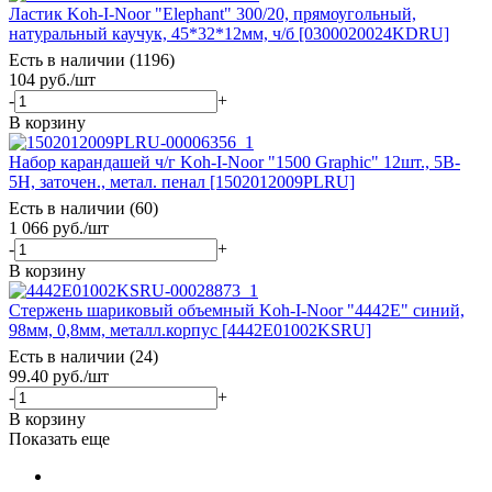
Ластик Koh-I-Noor "Elephant" 300/20, прямоугольный,
натуральный каучук, 45*32*12мм, ч/б [0300020024KDRU]
Есть в наличии (1196)
104
руб.
/шт
-
+
В корзину
Набор карандашей ч/г Koh-I-Noor "1500 Graphic" 12шт., 5B-
5H, заточен., метал. пенал [1502012009PLRU]
Есть в наличии (60)
1 066
руб.
/шт
-
+
В корзину
Стержень шариковый объемный Koh-I-Noor "4442Е" синий,
98мм, 0,8мм, металл.корпус [4442E01002KSRU]
Есть в наличии (24)
99.40
руб.
/шт
-
+
В корзину
Показать еще