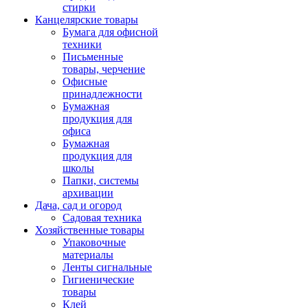
стирки
Канцелярские товары
Бумага для офисной
техники
Письменные
товары, черчение
Офисные
принадлежности
Бумажная
продукция для
офиса
Бумажная
продукция для
школы
Папки, системы
архивации
Дача, сад и огород
Садовая техника
Хозяйственные товары
Упаковочные
материалы
Ленты сигнальные
Гигиенические
товары
Клей