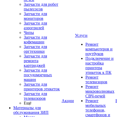
Запчасти для робот
пылесосов
Запчасти для
мониторов
Запчасти для
аэрогрилей
Чипы
Услуги
Запчасти для
кофемашин
Ремонт
Запчасти для
компьютеров и
оргтехники
ноутбуков
Запчасти для
Подключение и
ремонта
настройка
картриджей
принтера
Запчасти для
этикеток к ПК
посудомоечных
Ремонт
машин
телевизоров
Запчасти для
Ремонт
принтеров этикеток
микроволновых
Запчасти для
СВЧ-печей
телевизоров
Акции
Ремонт
Ещё
мобильных
Материалы для
телефонов,
обслуживания ЗИП
смартфонов и