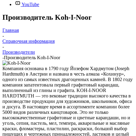
YouTube
Производитель Koh-I-Noor
Главная
-
Справочная информация
-
Производители
-
Производитель Koh-I-Noor
Компания основана в 1790 году Йозефом Хардмутом (Joseph
Hardtmuth) в Австрии и названа в честь алмаза «Кохинур»,
одного из самых известных драгоценных камней. В 1802 году
компания запатентовала первый графитовый карандаш,
выполненный из глины и графита. KOH-I-NOOR
HARDTMUTH — это вековые традиции высокого качества в
производстве продукции для художников, школьников, офиса
и досуга. В настоящее время в ассортименте компании более
5000 видов различных канцтоваров. Это не только
высококачественные графитовые и цветные карандаши, но и
уголь, сепия, пастель, мел, темпера, акварельные и масляные
краски, фломастеры, пластилин, раскраски, большой выбор
пишущих и чертежных принадлежностей, ластиков и целый