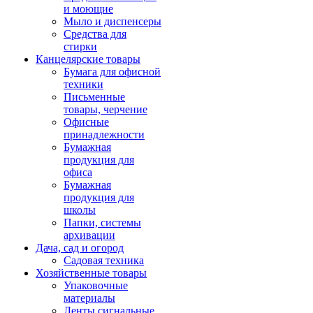
и моющие
Мыло и диспенсеры
Средства для
стирки
Канцелярские товары
Бумага для офисной
техники
Письменные
товары, черчение
Офисные
принадлежности
Бумажная
продукция для
офиса
Бумажная
продукция для
школы
Папки, системы
архивации
Дача, сад и огород
Садовая техника
Хозяйственные товары
Упаковочные
материалы
Ленты сигнальные