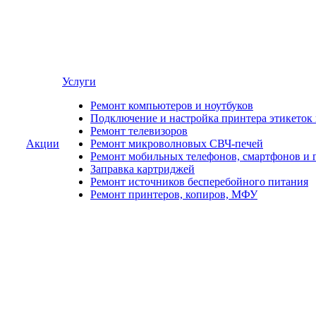
Услуги
Ремонт компьютеров и ноутбуков
Подключение и настройка принтера этикеток
Ремонт телевизоров
Акции
Ремонт микроволновых СВЧ-печей
Ремонт мобильных телефонов, смартфонов и 
Заправка картриджей
Ремонт источников бесперебойного питания
Ремонт принтеров, копиров, МФУ